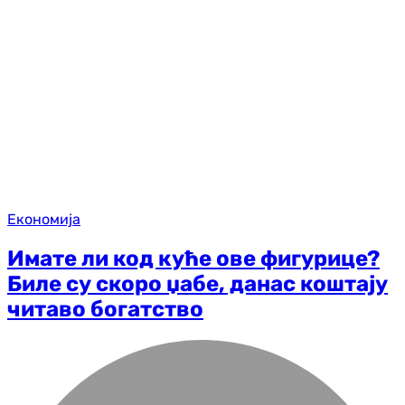
Економија
Имате ли код куће ове фигурице?
Биле су скоро џабе, данас коштају
читаво богатство