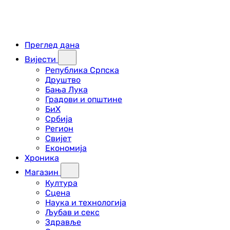
Преглед дана
Вијести
Република Српска
Друштво
Бања Лука
Градови и општине
БиХ
Србија
Регион
Свијет
Економија
Хроника
Магазин
Култура
Сцена
Наука и технологија
Љубав и секс
Здравље