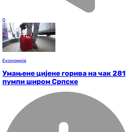
0
Економија
Умањене цијене горива на чак 281
пумпи широм Српске