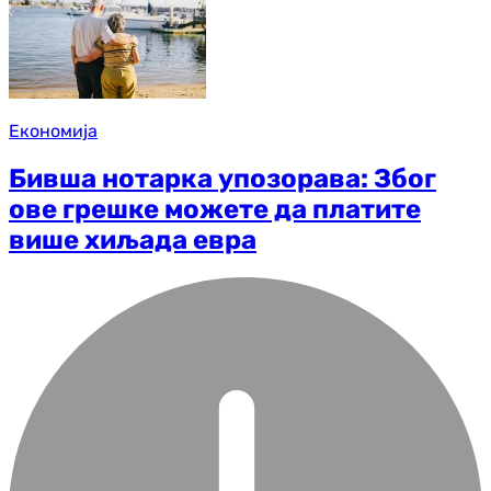
Економија
Бивша нотарка упозорава: Због
ове грешке можете да платите
више хиљада евра