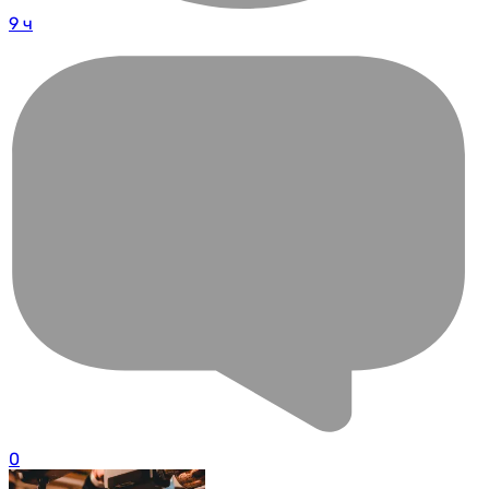
9 ч
0