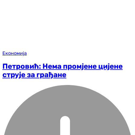
Економија
Петровић: Нема промјене цијене
струје за грађане