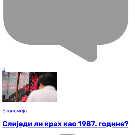
0
Економија
Слиједи ли крах као 1987. године?