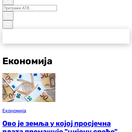
Економија
Економија
Ово је земља у којој просјечна
плата премашује "цијену среће"