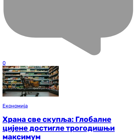
0
Економија
Храна све скупља: Глобалне
цијене достигле трогодишњи
максимум