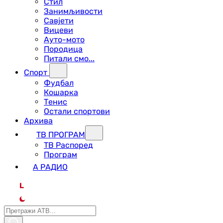
Стил
Занимљивости
Савјети
Вицеви
Ауто-мото
Породица
Питали смо...
Спорт
Фудбал
Кошарка
Тенис
Остали спортови
Архива
ТВ ПРОГРАМ
ТВ Распоред
Програм
А РАДИО
L