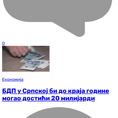
0
Економија
БДП у Српској би до краја године
могао достићи 20 милијарди