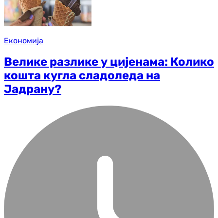
Економија
Велике разлике у цијенама: Колико
кошта кугла сладоледа на
Јадрану?