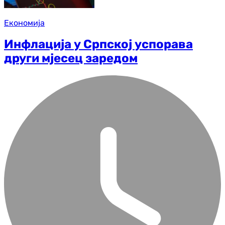
Економија
Инфлација у Српској успорава
други мјесец заредом