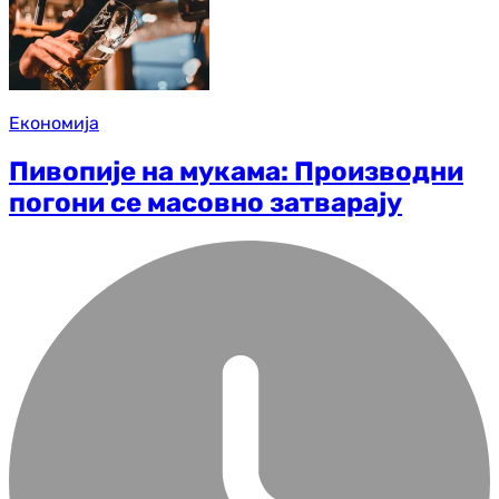
Економија
Пивопије на мукама: Производни
погони се масовно затварају