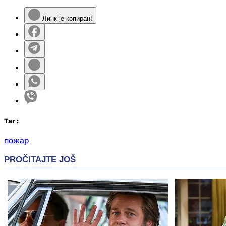
Линк је копиран!
Таг
:
пожар