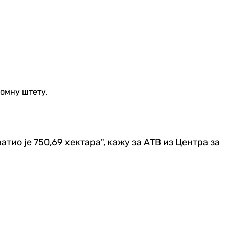
омну штету.
ио је 750,69 хектара", кажу за АТВ из Центра за