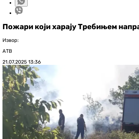
Пожари који харају Требињем напр
Извор:
АТВ
21.07.2025
13:36