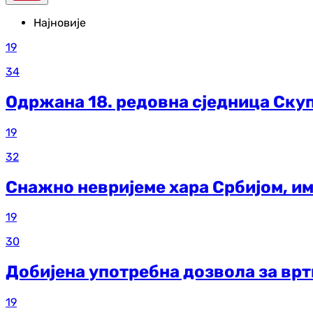
Најновије
19
34
Одржана 18. редовна сједница Ску
19
32
Снажно невријеме хара Србијом, и
19
30
Добијена употребна дозвола за врт
19