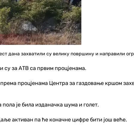
ст дана захватили су велику површину и направили огр
 су за АТВ са првим процјенама.
према процјенама Центра за газдовање кршом захват
 пола је била изданачка шума и голет.
даље активан па ће коначне цифре бити још веће.