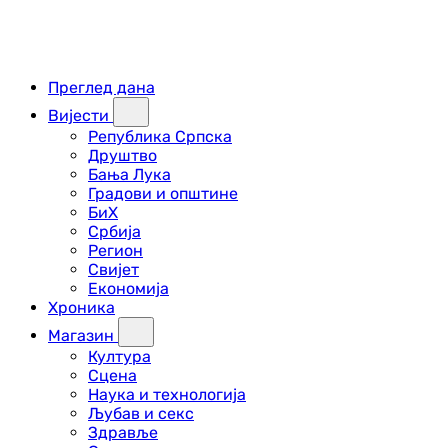
Преглед дана
Вијести
Република Српска
Друштво
Бања Лука
Градови и општине
БиХ
Србија
Регион
Свијет
Економија
Хроника
Магазин
Култура
Сцена
Наука и технологија
Љубав и секс
Здравље