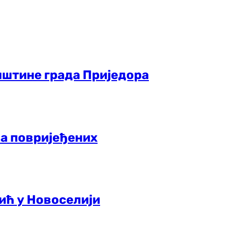
пштине града Приједора
ма повријеђених
ић у Новоселији