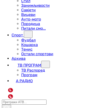
Стил
Занимљивости
Савјети
Вицеви
Ауто-мото
Породица
Питали смо...
Спорт
Фудбал
Кошарка
Тенис
Остали спортови
Архива
ТВ ПРОГРАМ
ТВ Распоред
Програм
А РАДИО
L