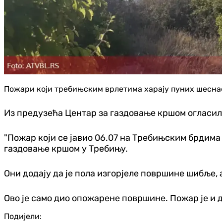
Пожари који требињским врлетима харају пуних шеснае
Из предузећа Центар за газдовање кршом огласили
"Пожар који се јавио 06.07 на Требињским брдима 
газдовање кршом у Требињу.
Они додају да је пола изгорјеле површине шибље, а
Ово је само дио опожарене површине. Пожар је и 
Подијели: