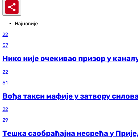
Најновије
22
57
Нико није очекивао призор у каналу
22
51
Вођа такси мафије у затвору силов
22
29
Тешка саобраћајна несрећа у Прије