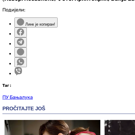
Подијели:
Линк је копиран!
Таг
:
ПУ Бањалука