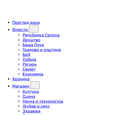
Преглед дана
Вијести
Република Српска
Друштво
Бања Лука
Градови и општине
БиХ
Србија
Регион
Свијет
Економија
Хроника
Магазин
Култура
Сцена
Наука и технологија
Љубав и секс
Здравље