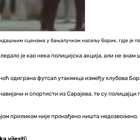
дашњим сценама у бањалучком насељу Борик, гдје је пол
едало је као нека полицијска акција, али не знам шта
синоћ одиграна футсал утакмица између клубова Бо
 навијачи и спортисти из Сарајева, те су полицајци
ојом приликом није пронађено ништа недозвољено. 
a vijesti
)