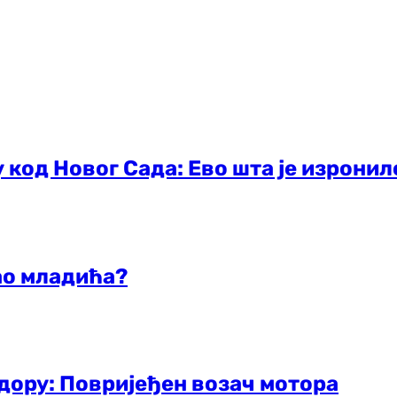
 код Новог Сада: Ево шта је изронил
ао младића?
дору: Повријеђен возач мотора