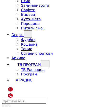
Стил
Занимљивости
Савјети
Вицеви
Ауто-мото
Породица
Питали смо...
Спорт
Фудбал
Кошарка
Тенис
Остали спортови
Архива
ТВ ПРОГРАМ
ТВ Распоред
Програм
А РАДИО
L