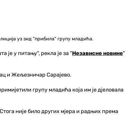
иција уз зид "прибила" групу младића.
 је у питању", рекла је за "
Независне новине
"
рац и Жељезничар Сарајево.
 примијетили групу младића која им је дјеловала
Стога није било других мјера и радњих према