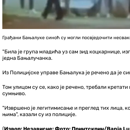
Грађани Бањалуке синоћ су могли посвједочити несваки
"Била је група младића уз сам зид коцкарнице, изгл
једна Бањалучанка.
Из Полицијске управе Бањалука је речено да је 
Том улицом су се, како је речено, требали кретати
сумњиво.
"Извршено је легитимисање и преглед тих лица, к
њима", казали су из полиције.
(
Извор: Независне; Фото: Принтскрин/Banja Luk