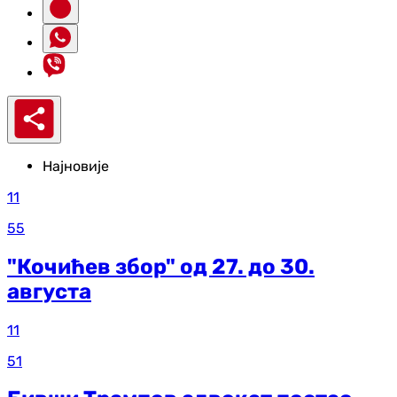
Најновије
11
55
"Кочићев збор" од 27. до 30.
августа
11
51