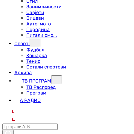
Стил
Занимљивости
Савјети
Вицеви
Ауто-мото
Породица
Питали смо...
Спорт
Фудбал
Кошарка
Тенис
Остали спортови
Архива
ТВ ПРОГРАМ
ТВ Распоред
Програм
А РАДИО
L