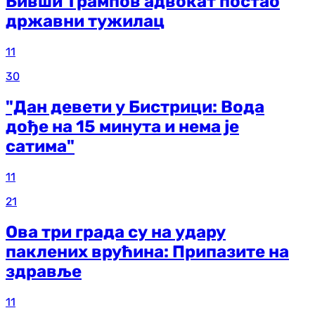
Бивши Трампов адвокат постао
државни тужилац
11
30
"Дан девети у Бистрици: Вода
дође на 15 минута и нема је
сатима"
11
21
Ова три града су на удару
паклених врућина: Припазите на
здравље
11