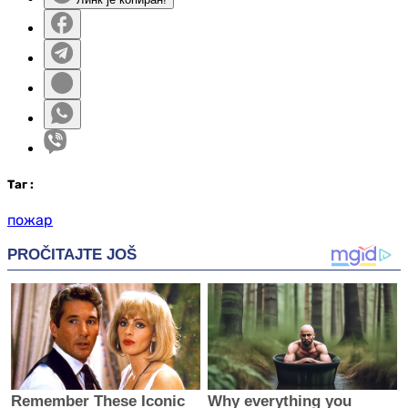
Таг
:
пожар