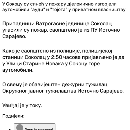
У Сокоцу су синоћ у пожару дјеломично изгорјели
аутомобили "ауди" и "тојота" у приватном власништву.
Припадници Ватрогасне јединице Соколац
угасили су пожар, саопштено је из ПУ Источно
Сарајево.
Како је саопштено из полиције, полицијској
станици Соколац у 2:50 часова пријављено је да
у Улици Старине Новака у Сокоцу горе
аутомобили.
О свему је обавијештен дежурни тужилац
Окружног јавног тужилаштва Источно Сарајево.
Увиђај је у току.
Подијели:
Линк је копиран!