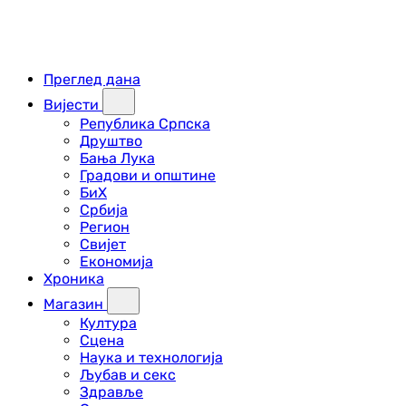
Преглед дана
Вијести
Република Српска
Друштво
Бања Лука
Градови и општине
БиХ
Србија
Регион
Свијет
Економија
Хроника
Магазин
Култура
Сцена
Наука и технологија
Љубав и секс
Здравље