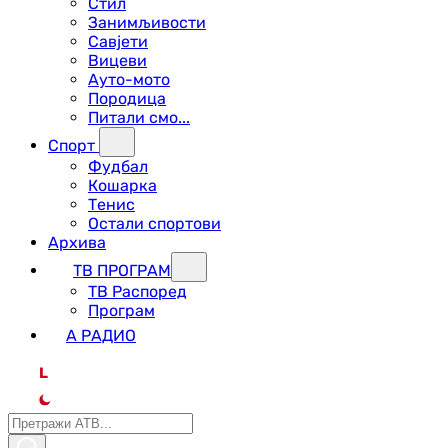
Стил
Занимљивости
Савјети
Вицеви
Ауто-мото
Породица
Питали смо...
Спорт
Фудбал
Кошарка
Тенис
Остали спортови
Архива
ТВ ПРОГРАМ
ТВ Распоред
Програм
А РАДИО
L