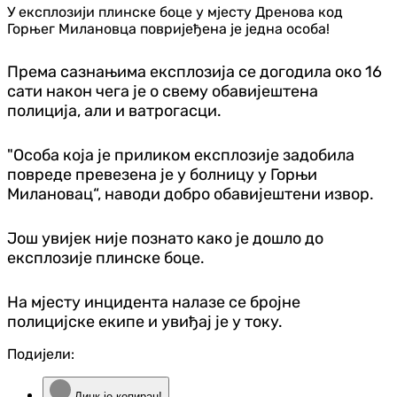
У експлозији плинске боце у мјесту Дренова код
Горњег Милановца повријеђена је једна особа!
Према сазнањима експлозија се догодила око 16
сати након чега је о свему обавијештена
полиција, али и ватрогасци.
"Особа која је приликом експлозије задобила
повреде превезена је у болницу у Горњи
Милановац“, наводи добро обавијештени извор.
Још увијек није познато како је дошло до
експлозије плинске боце.
На мјесту инцидента налазе се бројне
полицијске екипе и увиђај је у току.
Подијели:
Линк је копиран!