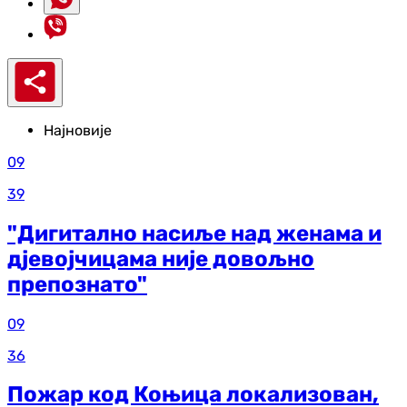
Најновије
09
39
"Дигитално насиље над женама и
дјевојчицама није довољно
препознато"
09
36
Пожар код Коњица локализован,