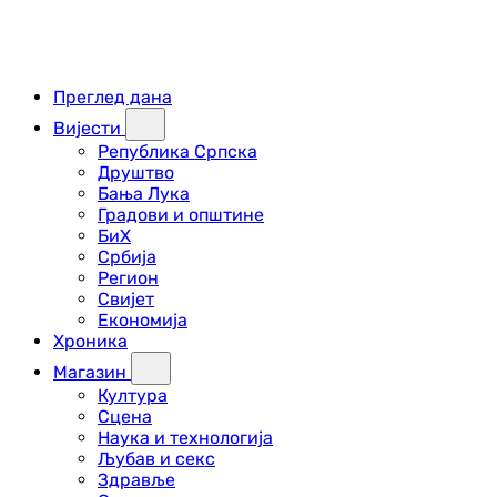
Преглед дана
Вијести
Република Српска
Друштво
Бања Лука
Градови и општине
БиХ
Србија
Регион
Свијет
Економија
Хроника
Магазин
Култура
Сцена
Наука и технологија
Љубав и секс
Здравље