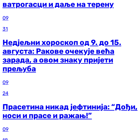
ватрогасци и даље на терену
09
31
Недјељни хороскоп од 9. до 15.
августа: Ракове очекује већа
зарада, а овом знаку пријети
прељуба
09
24
Прасетина никад јефтинија: “Дођи,
носи и прасе и ражањ!”
09