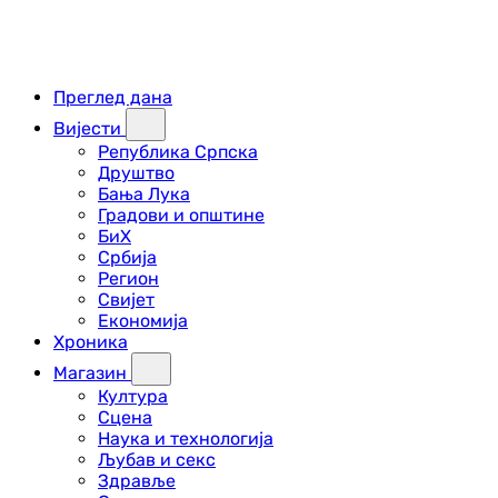
Преглед дана
Вијести
Република Српска
Друштво
Бања Лука
Градови и општине
БиХ
Србија
Регион
Свијет
Економија
Хроника
Магазин
Култура
Сцена
Наука и технологија
Љубав и секс
Здравље