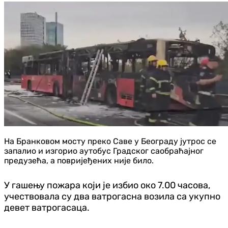
На Бранковом мосту преко Саве у Београду јутрос се
запалио и изгорио аутобус Градског саобраћајног
предузећа, а повријеђених није било.
У гашењу пожара који је избио око 7.00 часова,
учествовала су два ватрогасна возила са укупно
девет ватрогасаца.