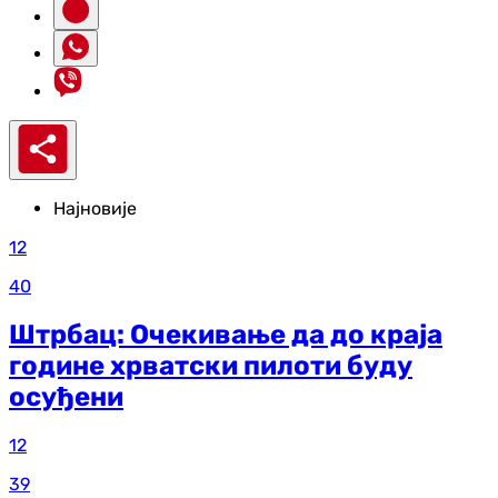
Најновије
12
40
Штрбац: Очекивање да до краја
године хрватски пилоти буду
осуђени
12
39