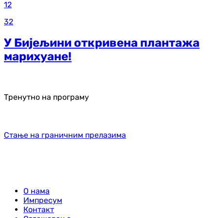
12
32
У Бијељини откривена плантажа
марихуане!
Тренутно на програму
Стање на граничним прелазима
О нама
Импресум
Контакт