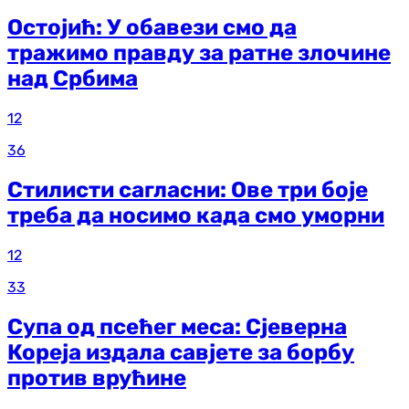
Остојић: У обавези смо да
тражимо правду за ратне злочине
над Србима
12
36
Стилисти сагласни: Ове три боје
треба да носимо када смо уморни
12
33
Супа од псећег меса: Сјеверна
Кореја издала савјете за борбу
против врућине