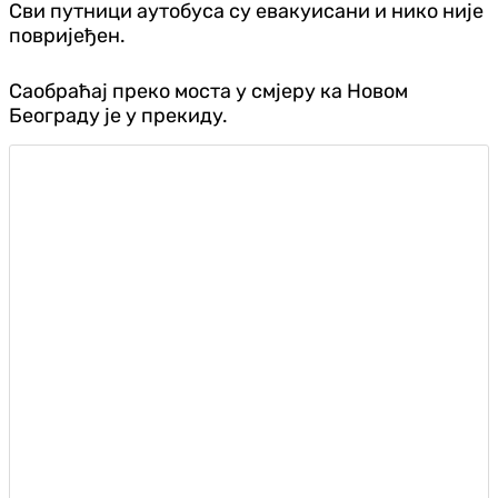
Сви путници аутобуса су евакуисани и нико није
повријеђен.
Саобраћај преко моста у смјеру ка Новом
Београду је у прекиду.