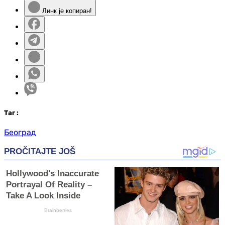
Линк је копиран!
Таг
:
Београд