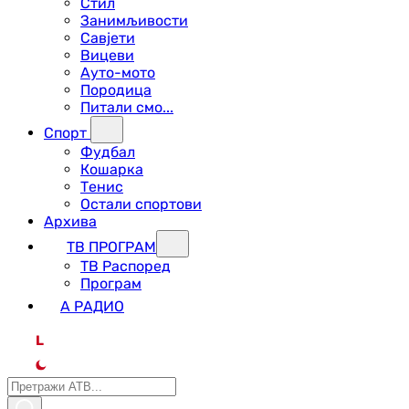
Стил
Занимљивости
Савјети
Вицеви
Ауто-мото
Породица
Питали смо...
Спорт
Фудбал
Кошарка
Тенис
Остали спортови
Архива
ТВ ПРОГРАМ
ТВ Распоред
Програм
А РАДИО
L