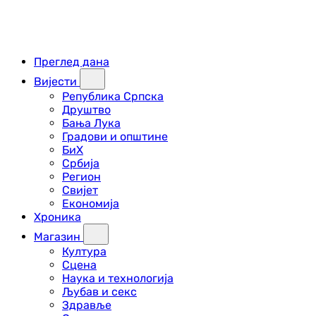
Преглед дана
Вијести
Република Српска
Друштво
Бања Лука
Градови и општине
БиХ
Србија
Регион
Свијет
Економија
Хроника
Магазин
Култура
Сцена
Наука и технологија
Љубав и секс
Здравље