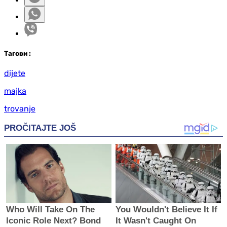
Таг
ови
:
dijete
majka
trovanje