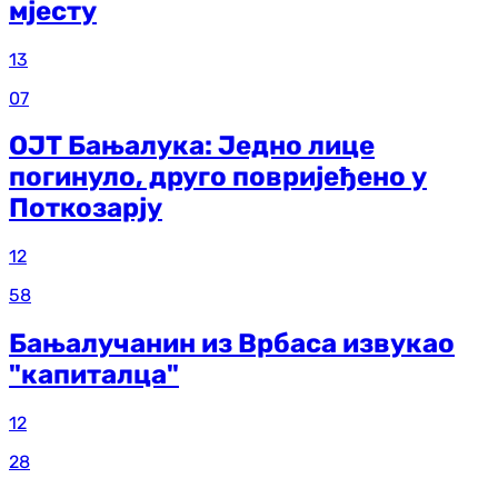
мјесту
13
07
ОЈТ Бањалука: Једно лице
погинуло, друго повријеђено у
Поткозарју
12
58
Бањалучанин из Врбаса извукао
"капиталца"
12
28