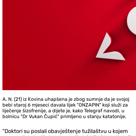
A. N. (21) iz Kovina uhapšena je zbog sumnje da je svojoj
bebi staroj 6 mjeseci davala lijek "ONZAPIN" koji služi za
liječenje šizofrenije, a dijete je, kako Telegraf navodi, u
bolnicu "Dr Vukan Čupić" primljeno u stanju katatonije.
"Doktori su poslali obavještenje tužilaštvu u kojem