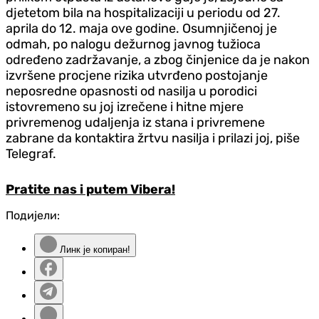
djetetom bila na hospitalizaciji u periodu od 27.
aprila do 12. maja ove godine. Osumnjičenoj je
odmah, po nalogu dežurnog javnog tužioca
određeno zadržavanje, a zbog činjenice da je nakon
izvršene procjene rizika utvrđeno postojanje
neposredne opasnosti od nasilja u porodici
istovremeno su joj izrečene i hitne mjere
privremenog udaljenja iz stana i privremene
zabrane da kontaktira žrtvu nasilja i prilazi joj, piše
Telegraf.
Pratite nas i putem Vibera!
Подијели:
Линк је копиран!