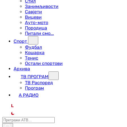
Стил
Занимљивости
Савјети
Вицеви
Ауто-мото
Породица
Питали смо...
Спорт
Фудбал
Кошарка
Тенис
Остали спортови
Архива
ТВ ПРОГРАМ
ТВ Распоред
Програм
А РАДИО
L