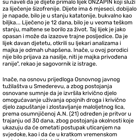
su naveli da je dijete primalo lijek ONZAPIN koji služi
za liječenje šizofrenije. Dijete ima 6 mjeseci, dobijalo
je napade, bilo je u stanju katatonije, bukvalno kao
biljka... Liječeno je 12 dana, bilo je u veoma teškom
stanju, maltene se borilo za život. Taj lijek je jako
opasan i može da izazove trajne posljedice. Da je
lijek davan djetetu, otkrili su ljekari analizama i
majka je odmah uhapšena. Inače, u ovoj porodici
nije bilo prijava za nasilje, niti je majka privođena
ranije", rekao je sagovornik iz istrage.
Inače, na osnovu prijedloga Osnovnog javnog
tužilaštva u Smederevu, a zbog postojanja
osnovane sumnje da je izvršila krivično djelo
omogućavanje uživanja opojnih droga i krivično
djelo zapuštanje i zlostavljanje maloljetnog lica,
prema osumnjičenoj A.N. (21) određen je pritvor u
trajanju od 30 dana, zbog postojanja okolnosti koje
ukazuju da će ometati postupak uticanjem na
svjedoke, kao i da će u kratkom vremenskom