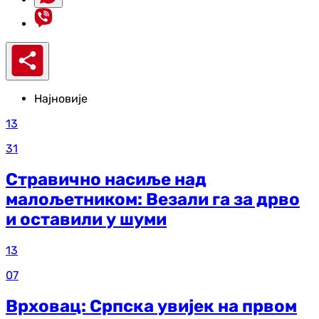
Најновије
13
31
Стравично насиље над
малољетником: Везали га за дрво
и оставили у шуми
13
07
Врховац: Српска увијек на првом