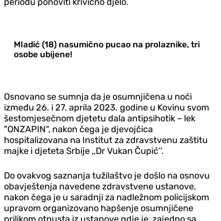
periodu ponoviti krivično djelo.
Mladić (18) nasumično pucao na prolaznike, tri
osobe ubijene!
Osnovano se sumnja da je osumnjičena u noći
između 26. i 27. aprila 2023. godine u Kovinu svom
šestomjesečnom djetetu dala antipsihotik – lek
"ONZAPIN", nakon čega je djevojčica
hospitalizovana na Institut za zdravstvenu zaštitu
majke i djeteta Srbije ,,Dr Vukan Čupić’’.
Do ovakvog saznanja tužilaštvo je došlo na osnovu
obavještenja navedene zdravstvene ustanove,
nakon čega je u saradnji za nadležnom policijskom
upravom organizovano hapšenje osumnjičene
prilikom otpusta iz ustanove gdje je, zajedno sa