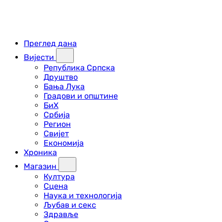
Преглед дана
Вијести
Република Српска
Друштво
Бања Лука
Градови и општине
БиХ
Србија
Регион
Свијет
Економија
Хроника
Магазин
Култура
Сцена
Наука и технологија
Љубав и секс
Здравље