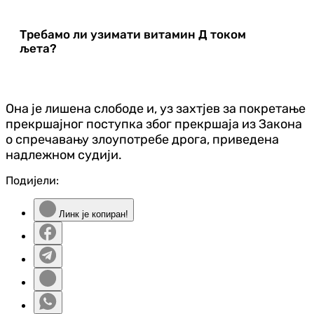
Требамо ли узимати витамин Д током
љета?
Она је лишена слободе и, уз захтјев за покретање
прекршајног поступка због прекршаја из Закона
о спречавању злоупотребе дрога, приведена
надлежном судији.
Подијели:
Линк је копиран!