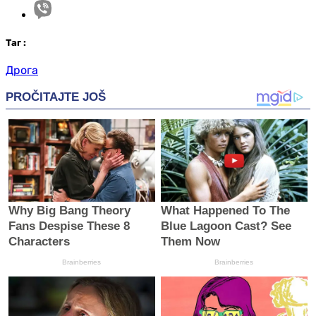
Таг
:
Дрога