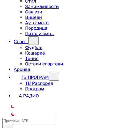
Стил
Занимљивости
Савјети
Вицеви
Ауто-мото
Породица
Питали смо...
Спорт
Фудбал
Кошарка
Тенис
Остали спортови
Архива
ТВ ПРОГРАМ
ТВ Распоред
Програм
А РАДИО
L