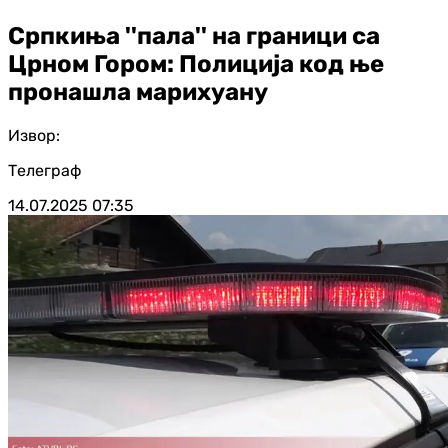
Српкиња ''пала'' на граници са
Црном Гором: Полиција код ње
пронашла марихуану
Извор:
Телеграф
14.07.2025
07:35