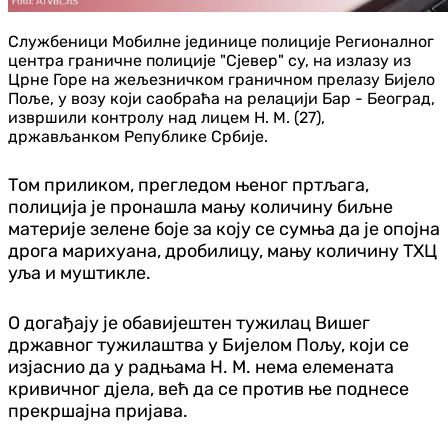
Службеници Мобилне јединице полиције Регионалног
центра граничне полиције "Сјевер" су, на излазу из
Црне Горе на жељезничком граничном прелазу Бијело
Поље, у возу који саобраћа на релацији Бар - Београд,
извршили контролу над лицем Н. М. (27),
држављанком Републике Србије.
Том приликом, прегледом њеног пртљага,
полиција је пронашла мању количину биљне
материје зелене боје за коју се сумња да је опојна
дрога марихуана, дробилицу, мању количину ТХЦ
уља и муштикле.
О догађају је обавијештен тужилац Вишег
државног тужилаштва у Бијелом Пољу, који се
изјаснио да у радњама Н. М. нема елемената
кривичног дјела, већ да се против ње поднесе
прекршајна пријава.