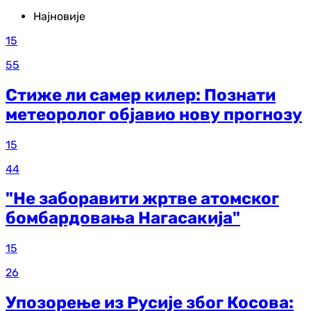
Најновије
15
55
Стиже ли самер килер: Познати
метеоролог објавио нову прогнозу
15
44
"Не заборавити жртве атомског
бомбардовања Нагасакија"
15
26
Упозорење из Русије због Косова: