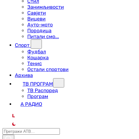
Стил
Занимљивости
Савјети
Вицеви
Ауто-мото
Породица
Питали смо...
Спорт
Фудбал
Кошарка
Тенис
Остали спортови
Архива
ТВ ПРОГРАМ
ТВ Распоред
Програм
А РАДИО
L