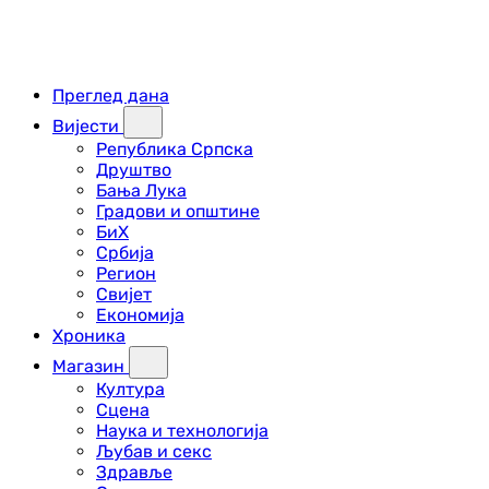
Преглед дана
Вијести
Република Српска
Друштво
Бања Лука
Градови и општине
БиХ
Србија
Регион
Свијет
Економија
Хроника
Магазин
Култура
Сцена
Наука и технологија
Љубав и секс
Здравље