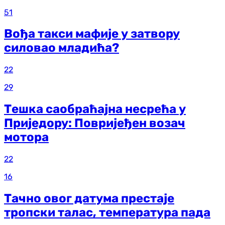
51
Вођа такси мафије у затвору
силовао младића?
22
29
Тешка саобраћајна несрећа у
Приједору: Повријеђен возач
мотора
22
16
Тачно овог датума престаје
тропски талас, температура пада