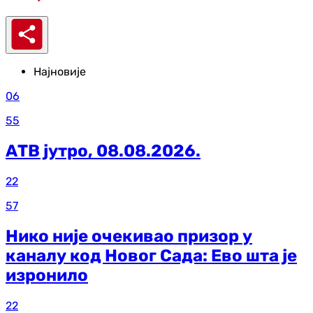
Најновије
06
55
АТВ јутро, 08.08.2026.
22
57
Нико није очекивао призор у
каналу код Новог Сада: Ево шта је
изронило
22