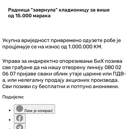
Радница "заврнула" кладионицу за више
од 15.000 марака
Укупна вриједност привремено одузете робе је
процјењује се на износ од 1.000.000 КМ.
Управа за индиректно опорезивање БиХ позива
све грађане да на нашу отворену линију 080 02
06 07 пријаве сваки облик утаје царине или ПДВ-
а, или нелегалну продају акцизних производа.
Сви позиви су бесплатни и потпуно анонимни.
Подијели:
Линк је копиран!