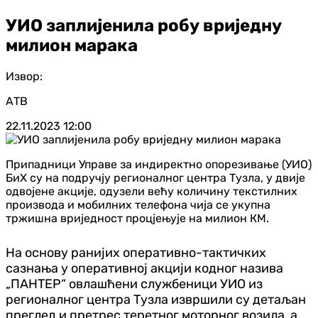
УИО заплијенила робу вриједну
милион марака
Извор:
АТВ
22.11.2023
12:00
Припадници Управе за индиректно опорезивање (УИО)
БиХ су на подручју регионалног центра Тузла, у двије
одвојене акције, одузели већу количину текстилних
производа и мобилних телефона чија се укупна
тржишна вриједност процјењује на милион КМ.
На основу ранијих оперативно-тактичких
сазнања у оперативној акцији кодног назива
„ПАНТЕР“ овлашћени службеници УИО из
регионалног центра Тузла извршили су детаљан
преглед и претрес теретног моторног возила, а