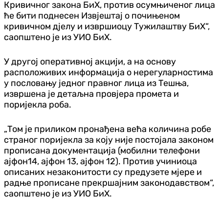
Кривичног закона БиХ, против осумњиченог лица
ће бити поднесен Извјештај о почињеном
кривичном дјелу и извршиоцу Тужилаштву БиХ“,
саопштено је из УИО БиХ.
У другој оперативној акцији, а на основу
расположивих информација о нерегуларностима
у пословању једног правног лица из Тешња,
извршена је детаљна провјера промета и
поријекла роба.
„Том је приликом пронађена већа количина робе
страног поријекла за коју није постојала законом
прописана документација (мобилни телефони
ајфон14, ајфон 13, ајфон 12). Против учиниоца
описаних незаконитости су предузете мјере и
радње прописане прекршајним законодавством“,
саопштено је из УИО БиХ.