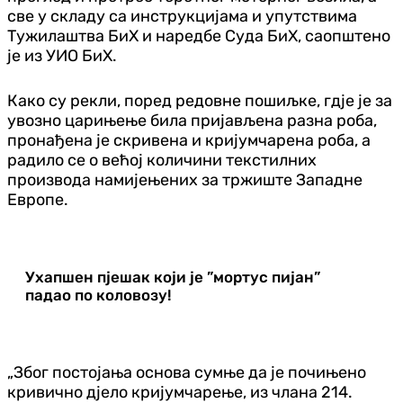
све у складу са инструкцијама и упутствима
Тужилаштва БиХ и наредбе Суда БиХ, саопштено
је из УИО БиХ.
Како су рекли, поред редовне пошиљке, гдје је за
увозно царињење била пријављена разна роба,
пронађена је скривена и кријумчарена роба, а
радило се о већој количини текстилних
производа намијењених за тржиште Западне
Европе.
Ухапшен пјешак који је ”мортус пијан”
падао по коловозу!
„Због постојања основа сумње да је почињено
кривично дјело кријумчарење, из члана 214.