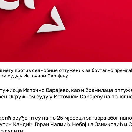
едмету против седморице оптужених за брутално премла
ом суду у Источном Сарајеву.
г тужиоца Источно Сарајево, као и бранилаца опту
ћен Окружном суду у Источном Сарајеву на поновно 
ић осуђени су на по 25 мјесеци затвора због нан
утин Кандић, Горан Чалмић, Небојша Озимковић и 
во судити.