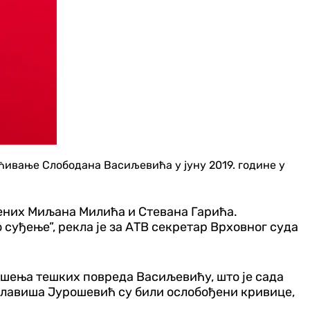
ћивање Слободана Васиљевића у јуну 2019. године у
жених Миљана Милића и Стевана Гарића.
суђење”, рекла је за АТВ секретар Врховног суда
ошења тешких повреда Васиљевићу, што је сада
Славиша Јурошевић су били ослобођени кривице,