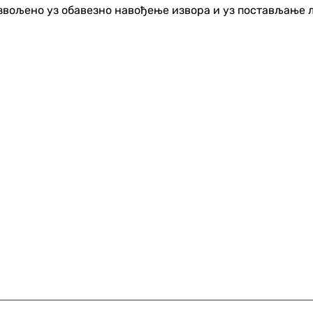
озвољено уз обавезно навођење извора и уз постављање 