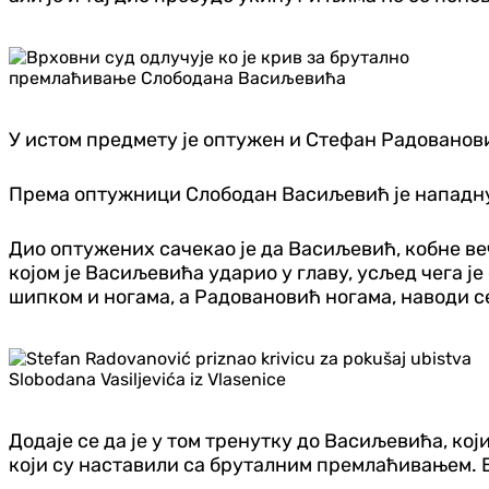
У истом предмету је оптужен и Стефан Радованови
Према оптужници Слободан Васиљевић је нападнут
Дио оптужених сачекао је да Васиљевић, кобне веч
којом је Васиљевића ударио у главу, усљед чега је
шипком и ногама, а Радовановић ногама, наводи с
Додаје се да је у том тренутку до Васиљевића, ко
који су наставили са бруталним премлаћивањем. В