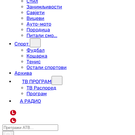
Стил
Занимљивости
Савјети
Вицеви
Ауто-мото
Породица
Питали смо...
Спорт
Фудбал
Кошарка
Тенис
Остали спортови
Архива
ТВ ПРОГРАМ
ТВ Распоред
Програм
А РАДИО
L