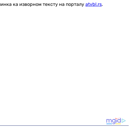
линка ка изворном тексту на порталу
atvbl.rs
.