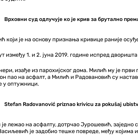
Врховни суд одлучује ко је крив за брутално п
ћ који је на основу признања кривице раније осуђе
 између 1. и 2. јуна 2019. године испред дворишт
ери, изађе из парохијског дома. Милић му је први 
 он пао на асфалт, а Милић и Радовановић су настав
е у оптужници.
Stefan Radovanović priznao krivicu za pokušaj ubistv
ји је лежао на асфалту, дотрчао Јурошевић, заједн
асиљевић је задобио тешке повреде, међу којима и