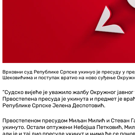
Врховни суд Републике Српске укинуо је пресуду у пр
Шековићима и поступак вратио на ново суђење Окружн
”Судско вијеће је уважило жалбу Окружног јавно
Првостепена пресуда је укинута и предмет је вра
Републике Српске Јелена Деспотовић.
Првостепеном пресудом Миљан Милић и Стеван Гар
укинуто. Остали оптужени Небојша Петковић, Мил
али је и тај дио пресуде укинут и њима ће се поно