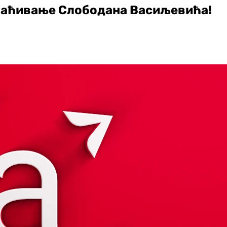
млаћивање Слободана Васиљевића!