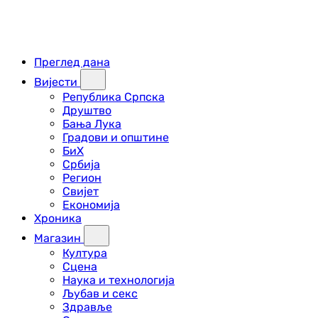
Преглед дана
Вијести
Република Српска
Друштво
Бања Лука
Градови и општине
БиХ
Србија
Регион
Свијет
Економија
Хроника
Магазин
Култура
Сцена
Наука и технологија
Љубав и секс
Здравље