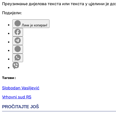
Преузимање дијелова текста или текста у цјелини је д
Подијели:
Линк је копиран!
Таг
ови
:
Slobodan Vasiljević
Vrhovni sud RS