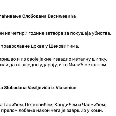
ремлаћивање Слободана Васиљевића
н на четири године затвора за покушаја убиства.
а православне цркве у Шековићима.
пришао и из своје јакне извадио металну шипку,
или да га заједно ударају, и то Милић металном
a Slobodana Vasiljevića iz Vlasenice
о са Гарићем, Петковићем, Кандићем и Чалмићем,
 прелом лобање након чега је завршио у коми.