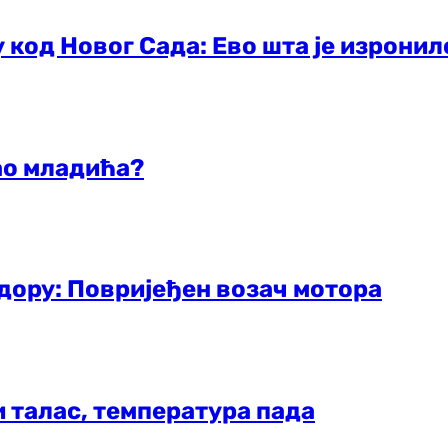
 код Новог Сада: Ево шта је изронил
ао младића?
дору: Повријеђен возач мотора
и талас, температура пада