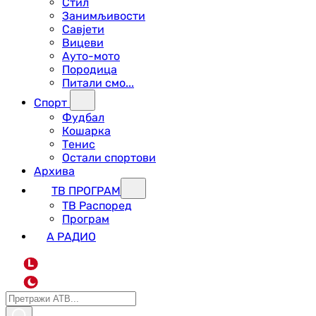
Стил
Занимљивости
Савјети
Вицеви
Ауто-мото
Породица
Питали смо...
Спорт
Фудбал
Кошарка
Тенис
Остали спортови
Архива
ТВ ПРОГРАМ
ТВ Распоред
Програм
А РАДИО
L