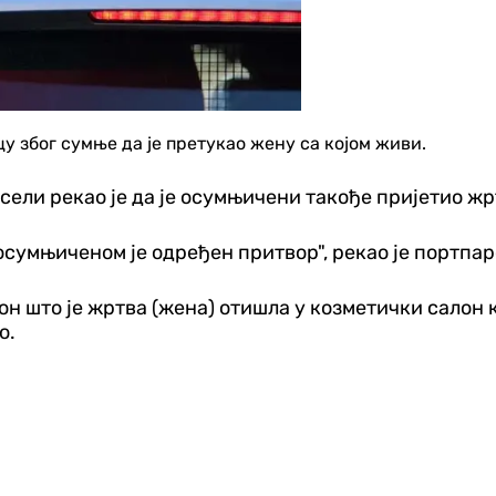
у због сумње да је претукао жену са којом живи.
ели рекао је да је осумњичени такође пријетио жр
осумњиченом је одређен притвор", рекао је портпар
н што је жртва (жена) отишла у козметички салон к
о.