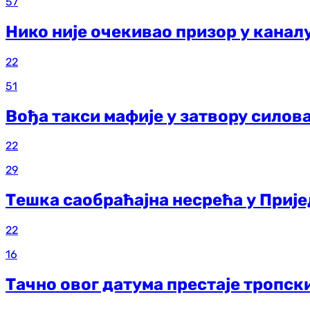
57
Нико није очекивао призор у каналу
22
51
Вођа такси мафије у затвору силов
22
29
Тешка саобраћајна несрећа у Прије
22
16
Тачно овог датума престаје тропск