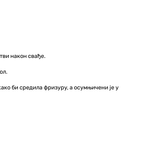
тви након свађе.
ол.
ако би средила фризуру, а осумњичени је у