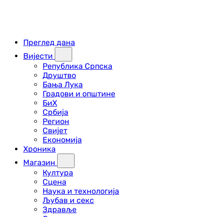
Преглед дана
Вијести
Република Српска
Друштво
Бања Лука
Градови и општине
БиХ
Србија
Регион
Свијет
Економија
Хроника
Магазин
Култура
Сцена
Наука и технологија
Љубав и секс
Здравље