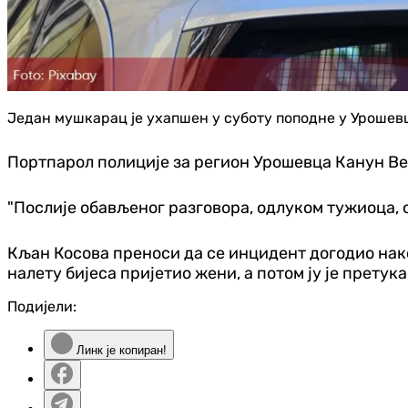
Један мушкарац је ухапшен у суботу поподне у Урошевц
Портпарол полиције за регион Урошевца Канун Вес
"Послије обављеног разговора, одлуком тужиоца, 
Кљан Косова преноси да се инцидент догодио нако
налету бијеса пријетио жени, а потом ју је претука
Подијели:
Линк је копиран!