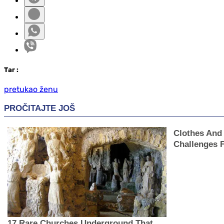
Таг
:
pretukao ženu