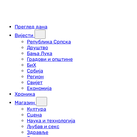
Преглед дана
Вијести
Република Српска
Друштво
Бања Лука
Градови и општине
БиХ
Србија
Регион
Свијет
Економија
Хроника
Магазин
Култура
Сцена
Наука и технологија
Љубав и секс
Здравље