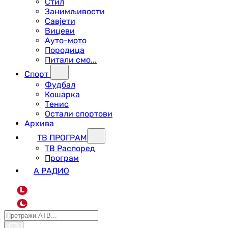
Стил
Занимљивости
Савјети
Вицеви
Ауто-мото
Породица
Питали смо...
Спорт
Фудбал
Кошарка
Тенис
Остали спортови
Архива
ТВ ПРОГРАМ
ТВ Распоред
Програм
А РАДИО
L