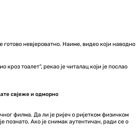
е готово невјероватно. Наиме, видео који наводно
 кроз тоалет“, рекао је читалац који је послао
дате свјеже и одморно
чног филма. Да ли је ријеч о ријетком физичком
 познато. Ако је снимак аутентичан, ради се о