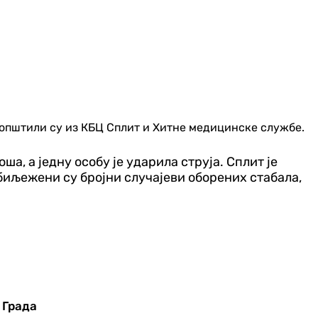
аопштили су из КБЦ Сплит и Хитне медицинске службе.
ша, а једну особу је ударила струја. Сплит је
абиљежени су бројни случајеви оборених стабала,
 Града