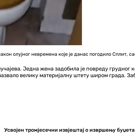
кон олујног невремена које је данас погодило Сплит, с
учајева. Једна жена задобила је повреду грудног ко
 изазвало велику материјалну штету широм града. З
Усвојен тромјесечни извјештај о извршењу буџета