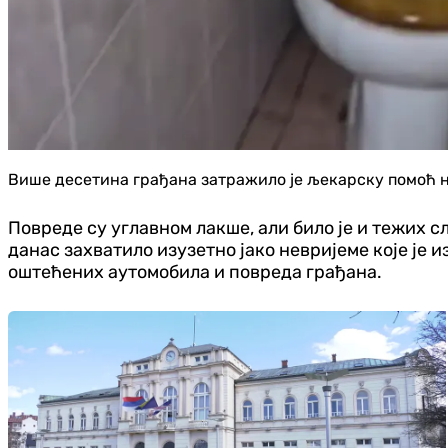
Више десетина грађана затражило је љекарску помоћ на
Повреде су углавном лакше, али било је и тежих сл
данас захватило изузетно јако невријеме које је
оштећених аутомобила и повреда грађана.