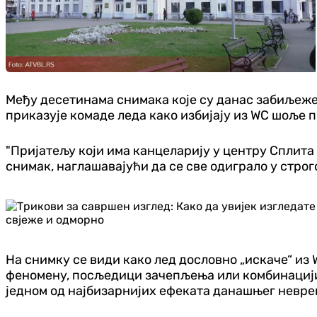
Међу десетинама снимака које су данас забиљежени
приказује комаде леда како избијају из WC шоље 
"Пријатељу који има канцеларију у центру Сплита с
снимак, наглашавајући да се све одиграло у строг
На снимку се види како лед дословно „искаче“ из 
феномену, посљедици зачепљења или комбинацији а
једном од најбизарнијих ефеката данашњег невре