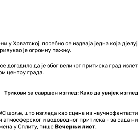
 у Хрватској, посебно се издваја једна која дјелуј
привукао је огромну пажњу.
е догодило да је због великог притиска град излетио
ом центру града.
Трикови за савршен изглед: Како да увијек изгле
WC шоље, што изгледа као сцена из научнофантасти
тмосферског и водоводног притиска - за сада није
мена у Сплиту, пише
Вечерњи лист
.