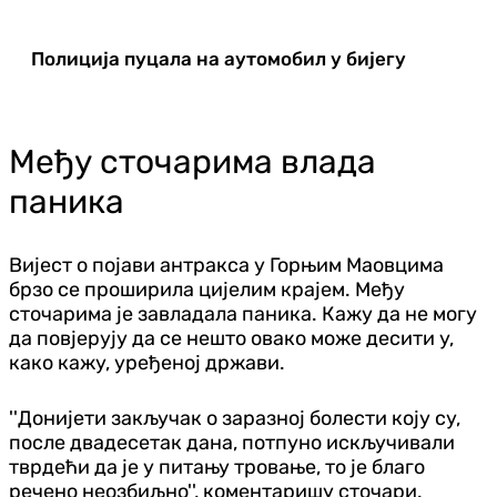
Полиција пуцала на аутомобил у бијегу
Међу сточарима влада
паника
Вијест о појави антракса у Горњим Маовцима
брзо се проширила цијелим крајем. Међу
сточарима је завладала паника. Кажу да не могу
да повјерују да се нешто овако може десити у,
како кажу, уређеној држави.
''Донијети закључак о заразној болести коју су,
после двадесетак дана, потпуно искључивали
тврдећи да је у питању тровање, то је благо
речено неозбиљно'', коментаришу сточари.