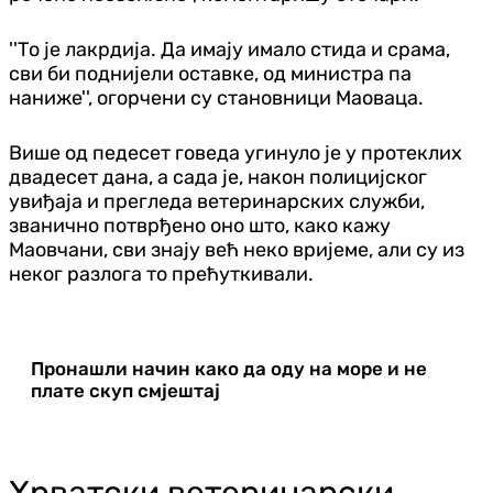
''То је лакрдија. Да имају имало стида и срама,
сви би поднијели оставке, од министра па
наниже'', огорчени су становници Маоваца.
Више од педесет говеда угинуло је у протеклих
двадесет дана, а сада је, након полицијског
увиђаја и прегледа ветеринарских служби,
званично потврђено оно што, како кажу
Маовчани, сви знају већ неко вријеме, али су из
неког разлога то прећуткивали.
Пронашли начин како да оду на море и не
плате скуп смјештај
Хрватски ветеринарски