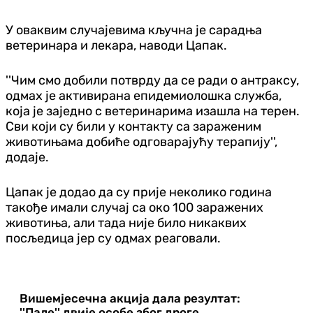
У оваквим случајевима кључна је сарадња
ветеринара и лекара, наводи Цапак.
''Чим смо добили потврду да се ради о антраксу,
одмах је активирана епидемиолошка служба,
која је заједно с ветеринарима изашла на терен.
Сви који су били у контакту са зараженим
животињама добиће одговарајућу терапију'',
додаје.
Цапак је додао да су прије неколико година
такође имали случај са око 100 заражених
животиња, али тада није било никаквих
посљедица јер су одмах реаговали.
Вишемјесечна акција дала резултат:
''Пале'' двије особе због дроге