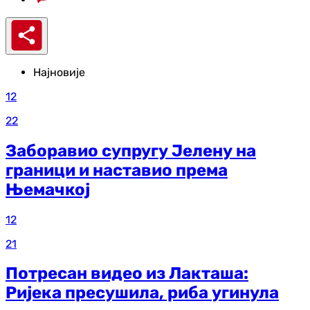
Најновије
12
22
Заборавио супругу Јелену на
граници и наставио према
Њемачкој
12
21
Потресан видео из Лакташа:
Ријека пресушила, риба угинула