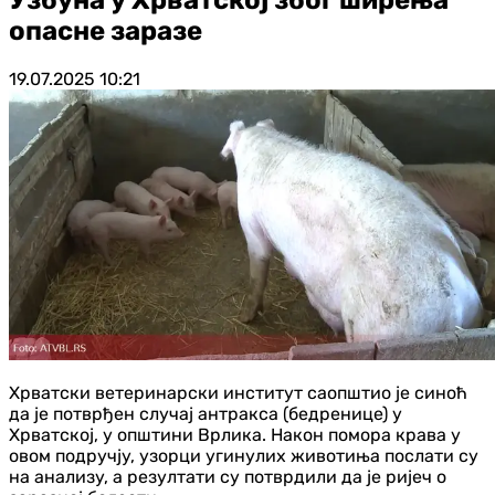
опасне заразе
19.07.2025
10:21
Хрватски ветеринарски институт саопштио је синоћ
да је потврђен случај антракса (бедренице) у
Хрватској, у општини Врлика. Након помора крава у
овом подручју, узорци угинулих животиња послати су
на анализу, а резултати су потврдили да је ријеч о