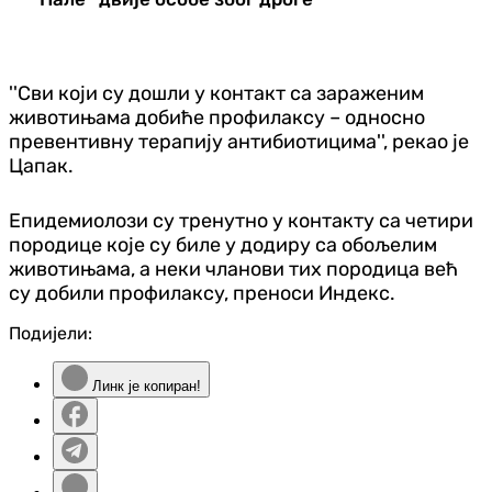
''Сви који су дошли у контакт са зараженим
животињама добиће профилаксу – односно
превентивну терапију антибиотицима'', рекао је
Цапак.
Епидемиолози су тренутно у контакту са четири
породице које су биле у додиру са обољелим
животињама, а неки чланови тих породица већ
су добили профилаксу, преноси Индекс.
Подијели:
Линк је копиран!