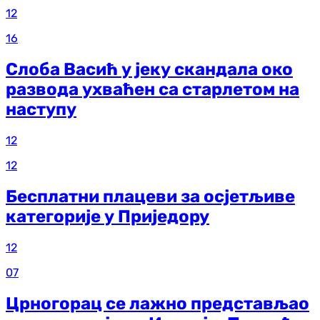
12
16
Слоба Васић у јеку скандала око
развода ухваћен са старлетом на
наступу
12
12
Бесплатни плацеви за осјетљиве
категорије у Приједору
12
07
Црногорац се лажно представљао