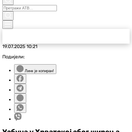
19.07.2025
10:21
Подијели:
Линк је копиран!
Узбуна у Хрватској због ширења