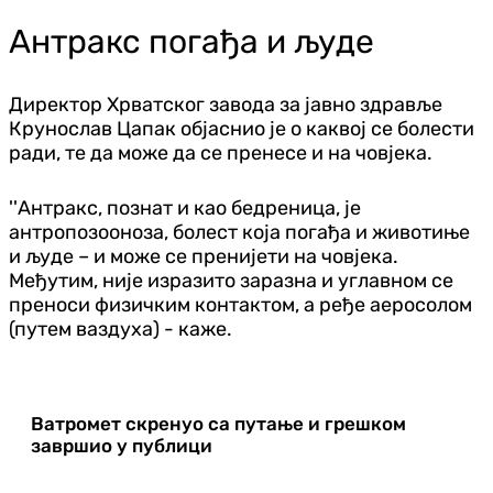
Антракс погађа и људе
Директор Хрватског завода за јавно здравље
Крунослав Цапак објаснио је о каквој се болести
ради, те да може да се пренесе и на човјека.
''Антракс, познат и као бедреница, је
антропозооноза, болест која погађа и животиње
и људе – и може се пренијети на човјека.
Међутим, није изразито заразна и углавном се
преноси физичким контактом, а ређе аеросолом
(путем ваздуха) - каже.
Ватромет скренуо са путање и грешком
завршио у публици