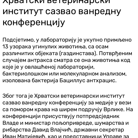
институт сазвао ванредну
конференцију
Подсјетимо, у лабораторију је укупно примљено
13 узорака угинулих животиња, са осам
различитих објеката (газдинстава). Потврђеним
случајем антракса сматра се она животиња код
које је у овлашћеној лабораторији,
бактериолошком или молекуларном анализом,
изолована бактерија Бациллус антхрацис.
Због тога је Хрватски ветеринарски институт
сазвао ванредну конференцију за медије у вези
са помором крава на ширем подручју Врлике. На
конференцији присуствују потпредсједник
Владе и министар пољопривреде, шумарства и
рибарства Давид Влајчић, државни секретар
Иван Матијевић, као и представници Управе за