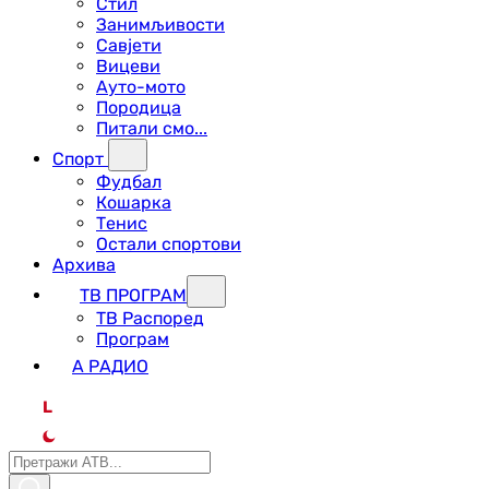
Стил
Занимљивости
Савјети
Вицеви
Ауто-мото
Породица
Питали смо...
Спорт
Фудбал
Кошарка
Тенис
Остали спортови
Архива
ТВ ПРОГРАМ
ТВ Распоред
Програм
А РАДИО
L