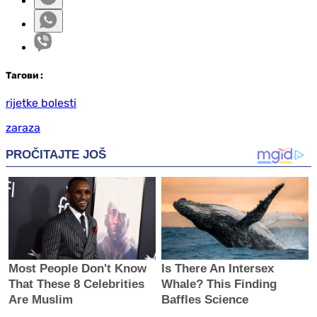
Таг
ови
:
rijetke bolesti
zaraza