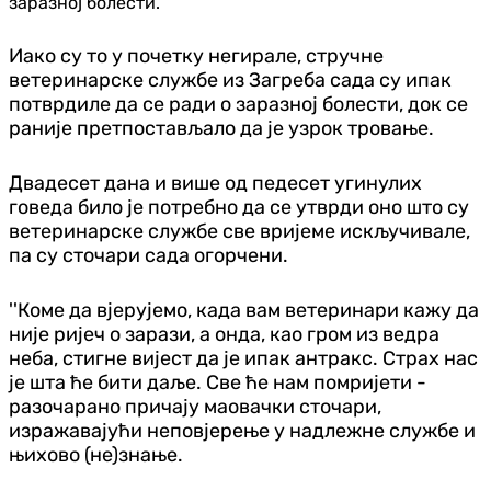
заразној болести.
Иако су то у почетку негирале, стручне
ветеринарске службе из Загреба сада су ипак
потврдиле да се ради о заразној болести, док се
раније претпостављало да је узрок тровање.
Двадесет дана и више од педесет угинулих
говеда било је потребно да се утврди оно што су
ветеринарске службе све вријеме искључивале,
па су сточари сада огорчени.
''Коме да вјерујемо, када вам ветеринари кажу да
није ријеч о зарази, а онда, као гром из ведра
неба, стигне вијест да је ипак антракс. Страх нас
је шта ће бити даље. Све ће нам помријети -
разочарано причају маовачки сточари,
изражавајући неповјерење у надлежне службе и
њихово (не)знање.