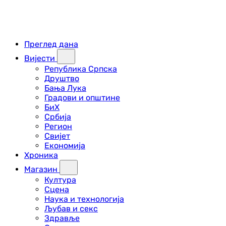
Преглед дана
Вијести
Република Српска
Друштво
Бања Лука
Градови и општине
БиХ
Србија
Регион
Свијет
Економија
Хроника
Магазин
Култура
Сцена
Наука и технологија
Љубав и секс
Здравље