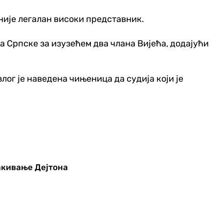
није легалан високи представник.
а Српске за изузећем два члана Вијећа, додајући
ог је наведена чињеница да судија који је
пакивање Дејтона