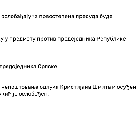
а ослобађајућа првостепена пресуда буде
ку у предмету против предсједника Републике
 предсједника Српске
за непоштовање одлука Кристијана Шмита и осуђен
кић је ослобођен.