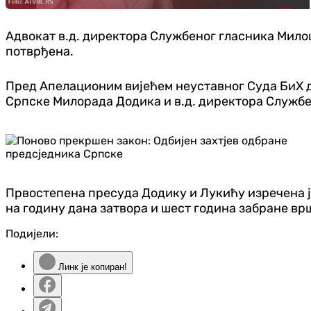
Адвокат в.д. директора Службеног гласника Мило
потврђена.
Пред Апелационим вијећем неуставног Суда БиХ д
Српске Милорада Додика и в.д. директора Служб
Првостепена пресуда Додику и Лукићу изречена ј
на годину дана затвора и шест година забране в
Подијели:
Линк је копиран!