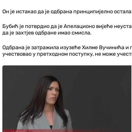
Он је истакао да је одбрана принципијелно остал
Бубић је потврдио да је Апелационо вијеће неуст
да је захтјев одбране имао смисла.
Одбрана је затражила изузеће Хилме Вучинића и пр
учествовао у претходном поступку, не може учест