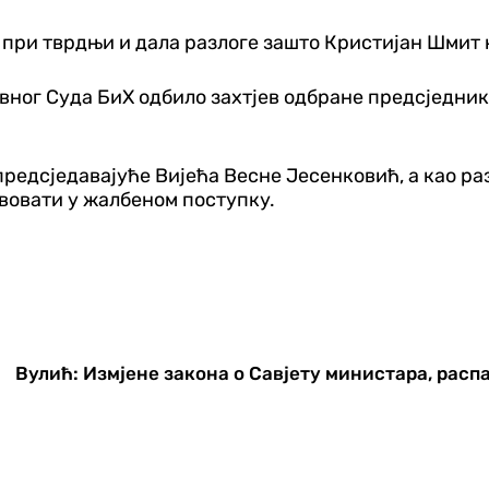
а при тврдњи и дала разлоге зашто Кристијан Шмит 
авног Суда БиХ одбило захтјев одбране предсједник
едсједавајуће Вијећа Весне Јесенковић, а као разл
вовати у жалбеном поступку.
Вулић: Измјене закона о Савјету министара, рас