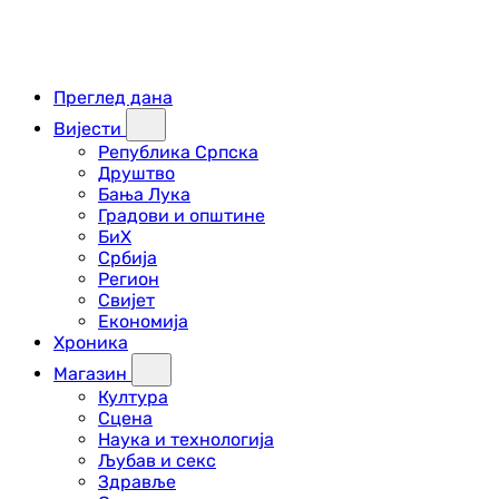
Преглед дана
Вијести
Република Српска
Друштво
Бања Лука
Градови и општине
БиХ
Србија
Регион
Свијет
Економија
Хроника
Магазин
Култура
Сцена
Наука и технологија
Љубав и секс
Здравље