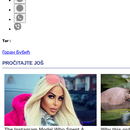
Таг
:
Горан Бубић