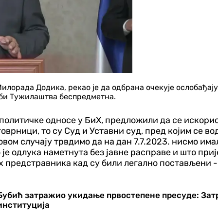
илорада Додика, рекао је да одбрана очекује ослобађају
алби Тужилаштва беспредметна.
на политичке односе у БиХ, предложили да се искор
говрници, то су Суд и Уставни суд, пред којим се 
овом случају трвдимо да на дан 7.7.2023. нисмо им
је одлука наметнута без јавне расправе и што при
их предстравника кад су били легално постављени - 
Бубић затражио укидање првостепене пресуде: Зат
институција