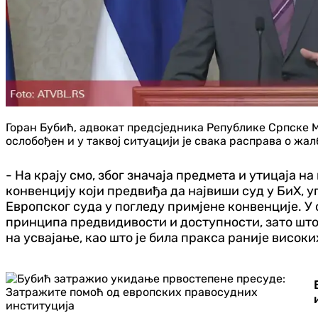
Горан Бубић, адвокат предсједника Републике Српске М
ослобођен и у таквој ситуацији је свака расправа о ж
- На крају смо, због значаја предмета и утицаја 
конвенцију који предвиђа да највиши суд у БиХ, у
Европског суда у погледу примјене конвенције. У 
принципа предвидивости и доступности, зато што 
на усвајање, као што је била пракса раније висок