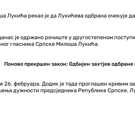
ша Лукића рекао је да Лукићева одбрана очекује д
анас је одржано рочиште у другостепеном поступ
еног гласника Српске Милоша Лукића.
Поново прекршен закон: Одбијен захтјев одбране
е 26. фебруара. Додик је тада проглашен кривим 
ршења дужности предсједника Републике Српске. Лу