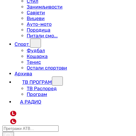
Стил
Занимљивости
Савјети
Вицеви
Ауто-мото
Породица
Питали смо...
Спорт
Фудбал
Кошарка
Тенис
Остали спортови
Архива
ТВ ПРОГРАМ
ТВ Распоред
Програм
А РАДИО
L