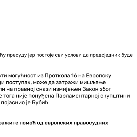
ћу пресуду јер постоје сви услови да предсједник буде
исти могућност из Проткола 16 на Европску
води поступак, може да затражи мишљење
али на правној снази измијењен Закон због
је тога није понуђена Парламентарној скупштини
појаснио је Бубић.
ражите помоћ од европских правосудних