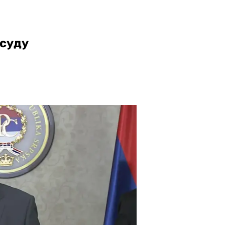
есуду