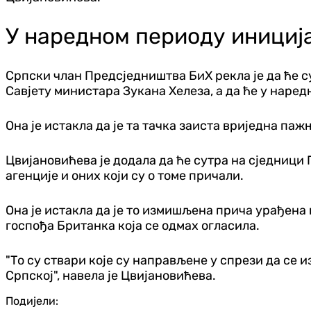
У наредном периоду инициј
Српски члан Предсједништва БиХ рекла је да ће 
Савјету министара Зукана Хелеза, а да ће у наре
Она је истакла да је та тачка заиста вриједна па
Цвијановићева је додала да ће сутра на сједниц
агенције и оних који су о томе причали.
Она је истакла да је то измишљена прича урађена 
госпођа Британка која се одмах огласила.
"То су ствари које су направљене у спрези да с
Српској", навела је Цвијановићева.
Подијели: