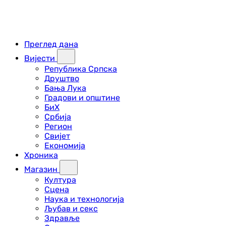
Преглед дана
Вијести
Република Српска
Друштво
Бања Лука
Градови и општине
БиХ
Србија
Регион
Свијет
Економија
Хроника
Магазин
Култура
Сцена
Наука и технологија
Љубав и секс
Здравље