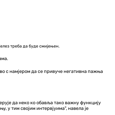
лез треба да буде смијењен.
ама.
во с намјером да се привуче негативна пажња
вјерује да неко ко обавља тако важну функцију
у, у тим својим интервјуима", навела је