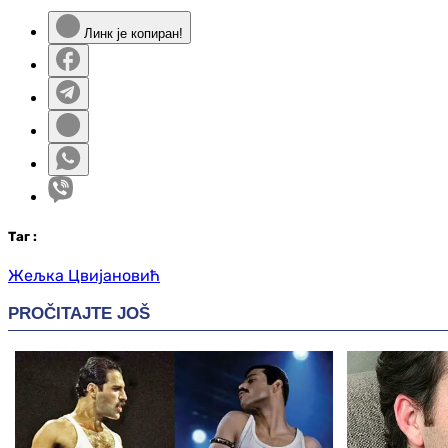
Линк је копиран!
Таг
:
Жељка Цвијановић