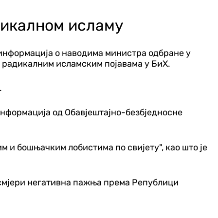
дикалном исламу
 информација о наводима министра одбране у
о радикалним исламским појавама у БиХ.
.
информација од Обавјештајно-безбједносне
м и бошњачким лобистима по свијету", као што је
 усмјери негативна пажња према Републици