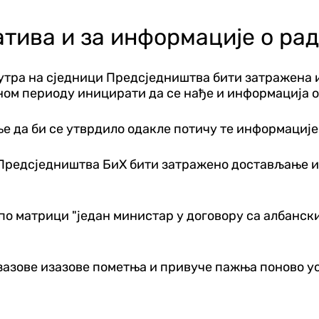
атива и за информације о ра
сутра на сједници Предсједништва бити затражена
дном периоду иницирати да се нађе и информација 
жње да би се утврдило одакле потичу те информације
и Предсједништва БиХ бити затражено достављање 
по матрици "један министар у договору са албански
е изазове изазове пометња и привуче пажња поново