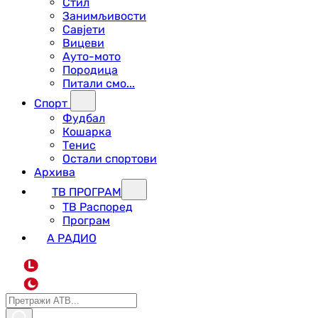
Стил
Занимљивости
Савјети
Вицеви
Ауто-мото
Породица
Питали смо...
Спорт
Фудбал
Кошарка
Тенис
Остали спортови
Архива
ТВ ПРОГРАМ
ТВ Распоред
Програм
А РАДИО
L