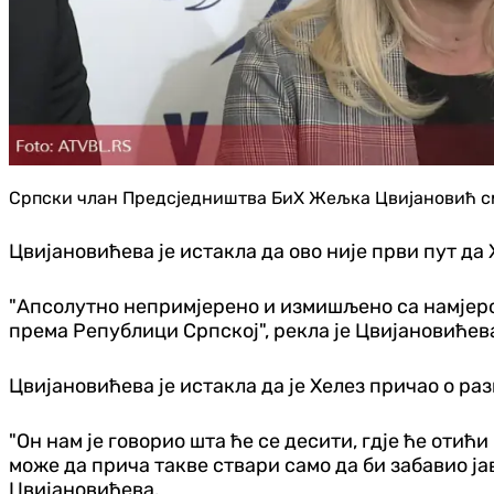
Српски члан Предсједништва БиХ Жељка Цвијановић сма
Цвијановићева је истакла да ово није први пут да
"Апсолутно непримјерено и измишљено са намјером
према Републици Српској"
, рекла је Цвијановићев
Цвијановићева је истакла да је Хелез причао о ра
"Он нам је говорио шта ће се десити, гдје ће отић
може да прича такве ствари само да би забавио ја
Цвијановићева.