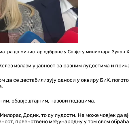
тра да министар одбране у Савјету министара Зукан Хе
 Хелез излази у јавност са разним лудостима и прич
 да се дестабилизују односи у оквиру БиХ, погото
а.
зним, обавјештајним, назови подацима.
и Милорад Додик, то су лудости. Не може човјек да 
вност, првенствено међународну у том свом обраћањ