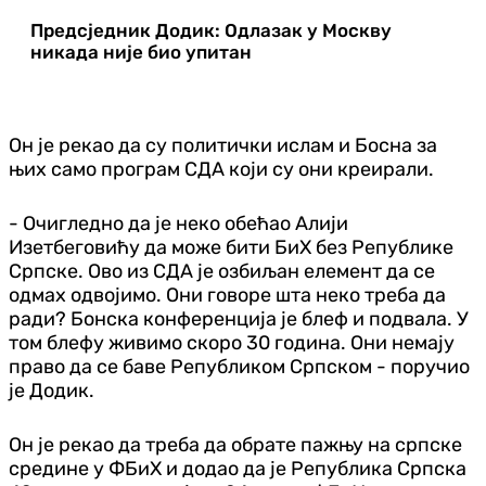
Предсједник Додик: Одлазак у Москву
никада није био упитан
Он је рекао да су политички ислам и Босна за
њих само програм СДА који су они креирали.
- Очигледно да је неко обећао Алији
Изетбеговићу да може бити БиХ без Републике
Српске. Ово из СДА је озбиљан елемент да се
одмах одвојимо. Они говоре шта неко треба да
ради? Бонска конференција је блеф и подвала. У
том блефу живимо скоро 30 година. Они немају
право да се баве Републиком Српском - поручио
је Додик.
Он је рекао да треба да обрате пажњу на српске
средине у ФБиХ и додао да је Република Српска