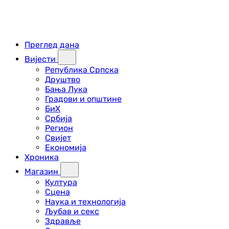
Преглед дана
Вијести
Република Српска
Друштво
Бања Лука
Градови и општине
БиХ
Србија
Регион
Свијет
Економија
Хроника
Магазин
Култура
Сцена
Наука и технологија
Љубав и секс
Здравље