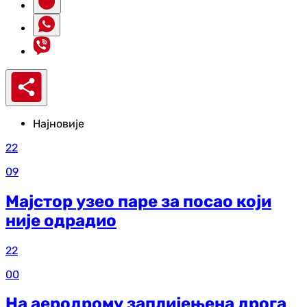
Најновије
22
09
Мајстор узео паре за посао који
није одрадио
22
00
На аеродрому заплијењена дрога