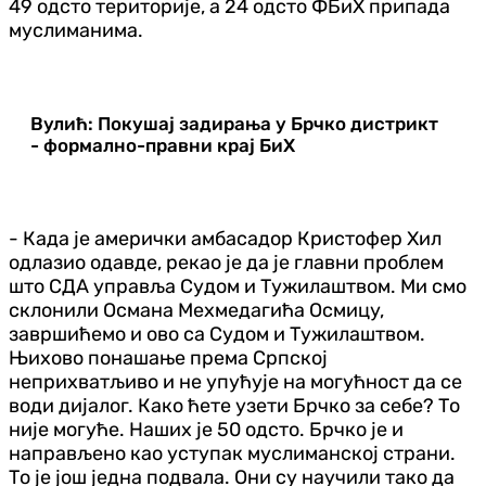
49 одсто територије, а 24 одсто ФБиХ припада
муслиманима.
Вулић: Покушај задирања у Брчко дистрикт
- формално-правни крај БиХ
- Када је амерички амбасадор Кристофер Хил
одлазио одавде, рекао је да је главни проблем
што СДА управља Судом и Тужилаштвом. Ми смо
склонили Османа Мехмедагића Осмицу,
завршићемо и ово са Судом и Тужилаштвом.
Њихово понашање према Српској
неприхватљиво и не упућује на могућност да се
води дијалог. Како ћете узети Брчко за себе? То
није могуће. Наших је 50 одсто. Брчко је и
направљено као уступак муслиманској страни.
То је још једна подвала. Они су научили тако да