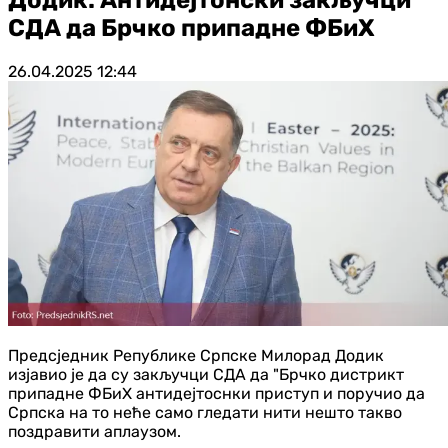
СДА да Брчко припадне ФБиХ
26.04.2025
12:44
Предсједник Републике Српске Милорад Додик
изјавио је да су закључци СДА да "Брчко дистрикт
припадне ФБиХ антидејтоснки приступ и поручио да
Српска на то неће само гледати нити нешто такво
поздравити аплаузом.