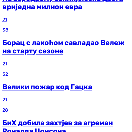
вриједна милион евра
21
38
Борац с лакоћом савладао Вележ
на старту сезоне
21
32
Велики пожар код Гацка
21
28
БиХ добила захтјев за агреман
Роналда Џонсона