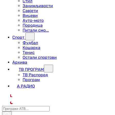
Стил
Занимљивости
Савјети
Вицеви
Ауто-мото
Породица
Питали смо...
Спорт
Фудбал
Кошарка
Тенис
Остали спортови
Архива
ТВ ПРОГРАМ
ТВ Распоред
Програм
А РАДИО
L