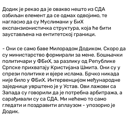
Додик је рекао да је овакво нешто из СДА
озбиљан елемент да се одмах одвојимо, те
нагласио да су Муслимани у БиХ
експанзионистичка структура, која ће бити
заустављена на ентитетској граници.
- Они се само баве Милорадом Додиком. Скоро да
су министарство формирали за мене. Бошњачки
политичари у ФБиХ, за разлику од Републике
Српске прихватају Кристијана Шмита. Они су у
спрези политике и вјере ислама. Брчко никада
није било у ФБиХ. Интервенцијом међународне
заједнице уврштено је у Устав. Ови лажови са
Запада су говорили да је потребна арбитража, а
сарађивали су са СДА. Ми нећемо то само
гледати и поздравити аплаузом - упозорио је
Додик.