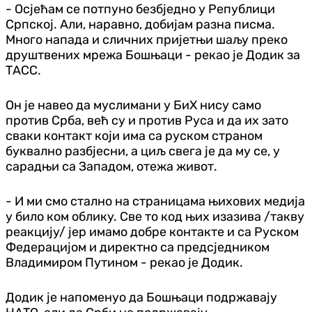
- Осјећам се потпуно безбједно у Републици
Српској. Али, наравно, добијам разна писма.
Много напада и сличних пријетњи шаљу преко
друштвених мрежа Бошњаци - рекао је Додик за
ТАСС.
Он је навео да муслимани у БиХ нису само
против Срба, већ су и против Руса и да их зато
сваки контакт који има са руском страном
буквално разбјесни, а циљ свега је да му се, у
сарадњи са Западом, отежа живот.
- И ми смо стално на страницама њихових медија
у било ком облику. Све то код њих изазива /такву
реакцију/ јер имамо добре контакте и са Руском
Федерацијом и директно са предсједником
Владимиром Путином - рекао је Додик.
Додик је напоменуо да Бошњаци подржавају