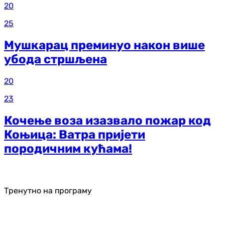
20
25
Мушкарац преминуо након више
убода стршљена
20
23
Кочење воза изазвало пожар код
Коњица: Ватра пријети
породичним кућама!
Тренутно на програму