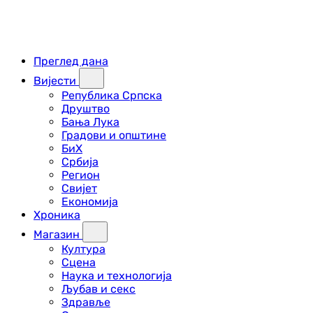
Преглед дана
Вијести
Република Српска
Друштво
Бања Лука
Градови и општине
БиХ
Србија
Регион
Свијет
Економија
Хроника
Магазин
Култура
Сцена
Наука и технологија
Љубав и секс
Здравље