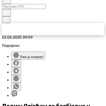
22.06.2025
09:59
Подијели:
Линк је копиран!
Додик: Осјећам се безбједно у