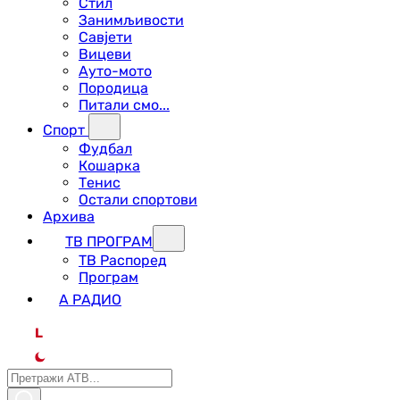
Стил
Занимљивости
Савјети
Вицеви
Ауто-мото
Породица
Питали смо...
Спорт
Фудбал
Кошарка
Тенис
Остали спортови
Архива
ТВ ПРОГРАМ
ТВ Распоред
Програм
А РАДИО
L