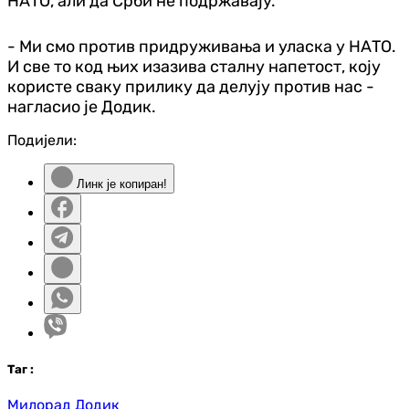
НАТО, али да Срби не подржавају.
- Ми смо против придруживања и уласка у НАТО.
И све то код њих изазива сталну напетост, коју
користе сваку прилику да делују против нас -
нагласио је Додик.
Подијели:
Линк је копиран!
Таг
:
Милорад Додик