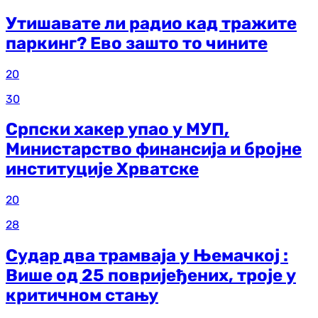
Утишавате ли радио кад тражите
паркинг? Ево зашто то чините
20
30
Српски хакер упао у МУП,
Министарство финансија и бројне
институције Хрватске
20
28
Судар два трамваја у Њемачкој :
Више од 25 повријеђених, троје у
критичном стању