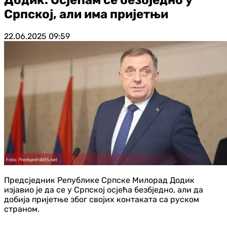
Српској, али има пријетњи
22.06.2025
09:59
Предсједник Републике Српске Милорад Додик
изјавио је да се у Српској осјећа безбједно, али да
добија пријетње због својих контаката са руском
страном.