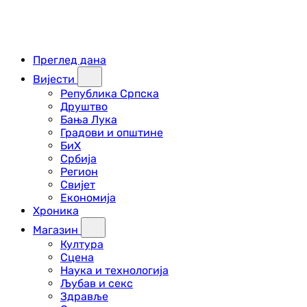
Преглед дана
Вијести
Република Српска
Друштво
Бања Лука
Градови и општине
БиХ
Србија
Регион
Свијет
Економија
Хроника
Магазин
Култура
Сцена
Наука и технологија
Љубав и секс
Здравље