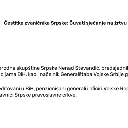
Čestitke zvaničnika Srpske: Čuvati sjećanje na žrtvu
Narodne skupštine Srpske Nenad Stevandić, predsjednik
ucijama BiH, kao i načelnik Generalštaba Vojske Srbije g
ditovani u BiH, penzionisani generali i oficiri Vojske R
avnici Srpske pravoslavne crkve.