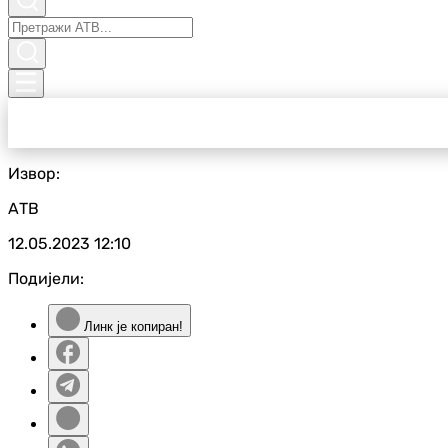
Извор:
АТВ
12.05.2023
12:10
Подијели:
Линк је копиран!