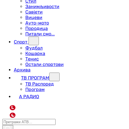
Стил
Занимљивости
Савјети
Вицеви
Ауто-мото
Породица
Питали смо...
Спорт
Фудбал
Кошарка
Тенис
Остали спортови
Архива
ТВ ПРОГРАМ
ТВ Распоред
Програм
А РАДИО
L