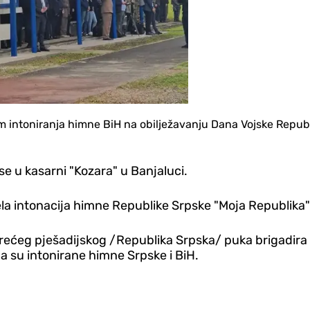
kom intoniranja himne BiH na obilježavanju Dana Vojske Repu
e u kasarni "Kozara" u Banjaluci.
ela intonacija himne Republike Srpske "Moja Republika"
ećeg pješadijskog /Republika Srpska/ puka brigadira 
 su intonirane himne Srpske i BiH.