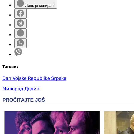
Линк је копиран!
Таг
ови
:
Dan Vojske Republike Srpske
Милорад Додик