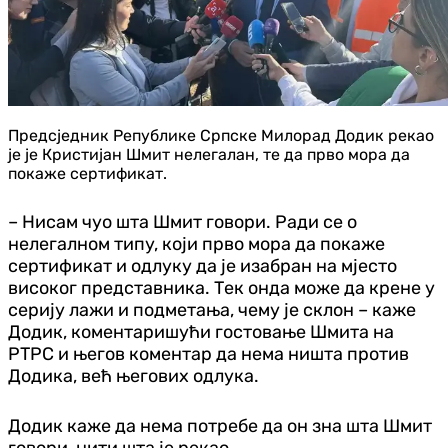
Предсједник Републике Српске Милорад Додик рекао
је је Кристијан Шмит нелегалан, те да прво мора да
покаже сертификат.
– Нисам чуо шта Шмит говори. Ради се о
нелегалном типу, који прво мора да покаже
сертификат и одлуку да је изабран на мјесто
високог представника. Тек онда може да крене у
серију лажи и подметања, чему је склон – каже
Додик, коментаришући гостовање Шмита на
РТРС и његов коментар да нема ништа против
Додика, већ његових одлука.
Додик каже да нема потребе да он зна шта Шмит
говори, нити шта је рекао.