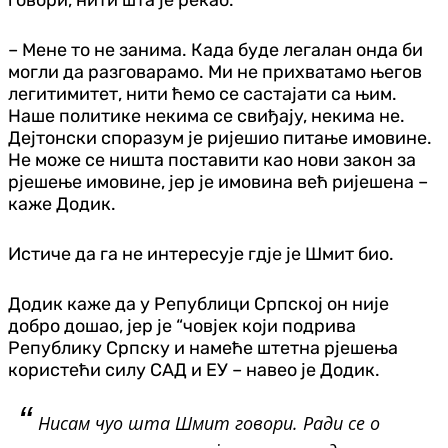
– Мене то не занима. Када буде легалан онда би
могли да разговарамо. Ми не прихватамо његов
легитимитет, нити ћемо се састајати са њим.
Наше политике некима се свиђају, некима не.
Дејтонски споразум је ријешио питање имовине.
Не може се ништа поставити као нови закон за
рјешење имовине, јер је имовина већ ријешена –
каже Додик.
Истиче да га не интересује гдје је Шмит био.
Додик каже да у Републици Српској он није
добро дошао, јер је “човјек који подрива
Републику Српску и намеће штетна рјешења
користећи силу САД и ЕУ – навео је Додик.
Нисам чуо шта Шмит говори. Ради се о