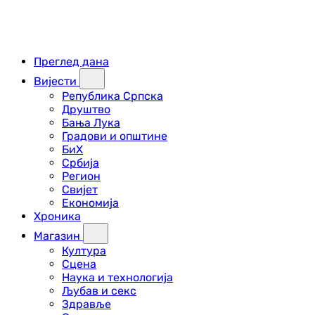
Преглед дана
Вијести
Република Српска
Друштво
Бања Лука
Градови и општине
БиХ
Србија
Регион
Свијет
Економија
Хроника
Магазин
Култура
Сцена
Наука и технологија
Љубав и секс
Здравље