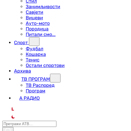
Стил
Занимљивости
Савјети
Вицеви
Ауто-мото
Породица
Питали смо...
Спорт
Фудбал
Кошарка
Тенис
Остали спортови
Архива
ТВ ПРОГРАМ
ТВ Распоред
Програм
А РАДИО
L