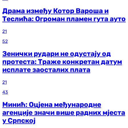
Драма између Котор Вароша и
Теслића: Огроман пламен гута ауто
21
52
Зенички рудари не одустају од
протеста: Траже конкретан датум
исплате заосталих плата
21
43
Минић: Оцјена међународне
агенције значи више радних мјеста
у Српској