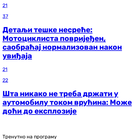
21
37
Детаљи тешке несреће:
Мотоциклиста повријеђен,
саобраћај нормализован након
увиђаја
21
22
Шта никако не треба држати у
аутомобилу током врућина: Може
доћи до експлозије
Тренутно на програму