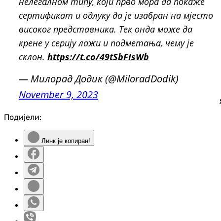
нелегалном типу, који прво мора да покаже
сертификат и одлуку да је изабран на мјесто
високог представника. Тек онда може да
крене у серију лажи и подметања, чему је
склон.
https://t.co/49tSbFIsWb
— Милорад Додик (@MiloradDodik)
November 9, 2023
Подијели:
Линк је копиран!