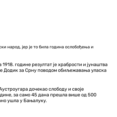
ки народ, јер је то била година ослобођења и
 1918. године резултат је храбрости и јунаштва
о је Додик за Срну поводом обиљежавања уласка
 Аустроугара дочекао слободу и своје
године, за само 45 дана прешла више од 500
ано ушла у Бањалуку.