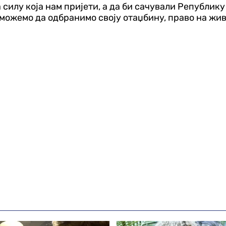
а силу која нам пријети, а да би сачували Републи
 можемо да одбранимо своју отаџбину, право на жив