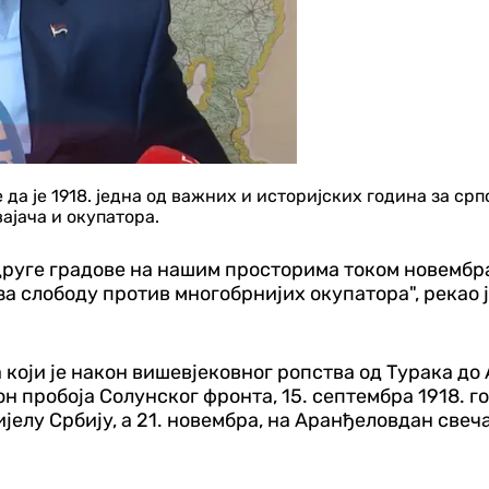
а је 1918. једна од важних и историјских година за српс
ајача и окупатора.
 друге градове на нашим просторима током новембра
 за слободу против многобрнијих окупатора", река
а који је након вишевјековног ропства од Турака до
он пробоја Солунског фронта, 15. септембра 1918. 
јелу Србију, а 21. новембра, на Аранђеловдан свеч