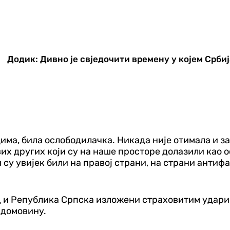
Додик: Дивно је свједочити времену у којем Срби
цима, била ослободилачка. Никада није отимала и з
вих других који су на наше просторе долазили као ос
 су увијек били на правој страни, на страни антиф
род и Република Српска изложени страховитим удар
 домовину.