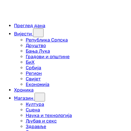
Преглед дана
Вијести
Република Српска
Друштво
Бања Лука
Градови и општине
БиХ
Србија
Регион
Свијет
Економија
Хроника
Магазин
Култура
Сцена
Наука и технологија
Љубав и секс
Здравље