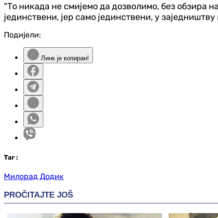
"То никада не смијемо да дозволимо, без обзира н
јединствени, јер само јединствени, у заједништву
Подијели:
Линк је копиран!
Таг
:
Милорад Додик