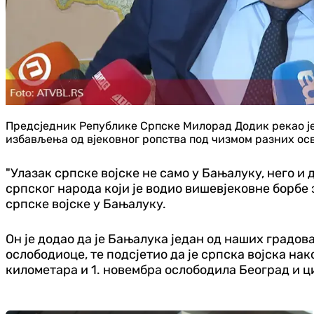
Предсједник Републике Српске Милорад Додик рекао је д
избављења од вјековног ропства под чизмом разних осв
"Улазак српске војске не само у Бањалуку, него и
српског народа који је водио вишевјековне борбе
српске војске у Бањалуку.
Он је додао да је Бањалука један од наших градов
ослободиоце, те подсјетио да је српска војска нак
километара и 1. новембра ослободила Београд и ци