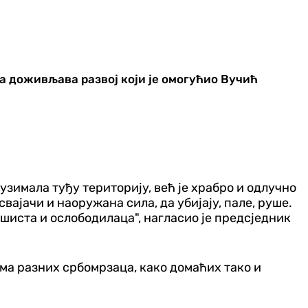
ја доживљава развој који је омогућио Вучић
аузимала туђу територију, већ је храбро и одлучно
вајачи и наоружана сила, да убијају, пале, руше.
ашиста и ослободилаца", нагласио је предсједник
има разних србомрзаца, како домаћих тако и