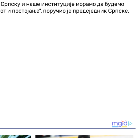
ку Српску и наше институције морамо да будемо
от и постојање", поручио је предсједник Српске.