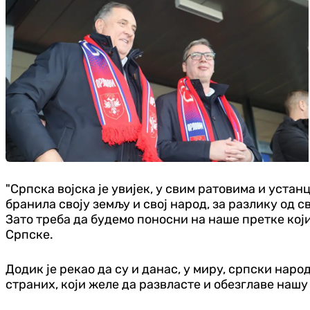
"Српска војска је увијек, у свим ратовима и устан
бранила своју земљу и свој народ, за разлику од с
Зато треба да будемо поносни на наше претке који
Српске.
Додик је рекао да су и данас, у миру, српски на
страних, који желе да развласте и обезглаве нашу