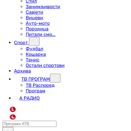
Стил
Занимљивости
Савјети
Вицеви
Ауто-мото
Породица
Питали смо...
Спорт
Фудбал
Кошарка
Тенис
Остали спортови
Архива
ТВ ПРОГРАМ
ТВ Распоред
Програм
А РАДИО
L