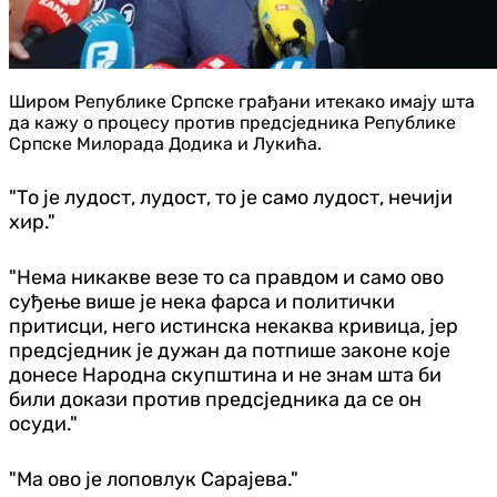
Широм Републике Српске грађани итекако имају шта
да кажу о процесу против предсједника Републике
Српске Милорада Додика и Лукића.
"То је лудост, лудост, то је само лудост, нечији
хир."
"Нема никакве везе то са правдом и само ово
суђење више је нека фарса и политички
притисци, него истинска некаква кривица, јер
предсједник је дужан да потпише законе које
донесе Народна скупштина и не знам шта би
били докази против предсједника да се он
осуди."
"Ма ово је лоповлук Сарајева."