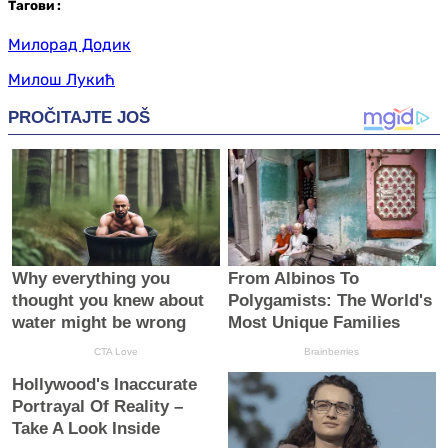
Таг
ови
:
Милорад Додик
Милош Лукић