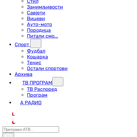
Стил
Занимљивости
Савјети
Вицеви
Ауто-мото
Породица
Питали смо...
Спорт
Фудбал
Кошарка
Тенис
Остали спортови
Архива
ТВ ПРОГРАМ
ТВ Распоред
Програм
А РАДИО
L