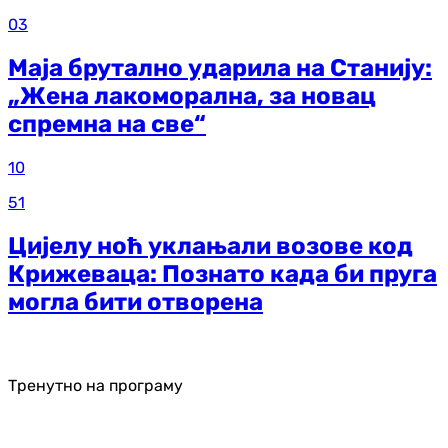
03
Маја брутално ударила на Станију:
„Жена лакоморална, за новац
спремна на све“
10
51
Цијелу ноћ уклањали возове код
Крижеваца: Познато када би пруга
могла бити отворена
Тренутно на програму