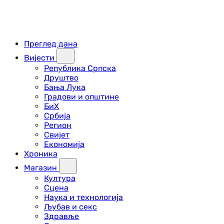
Преглед дана
Вијести
Република Српска
Друштво
Бања Лука
Градови и општине
БиХ
Србија
Регион
Свијет
Економија
Хроника
Магазин
Култура
Сцена
Наука и технологија
Љубав и секс
Здравље