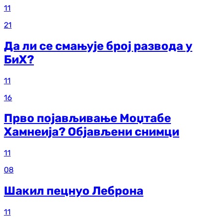
11
21
Да ли се смањује број развода у
БиХ?
11
16
Прво појављивање Моџтабе
Хамнеија? Објављени снимци
11
08
Шакил пецнуо Леброна
11