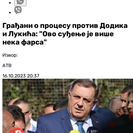
Грађани о процесу против Додика
и Лукића: "Ово суђење је више
нека фарса"
Извор:
АТВ
16.10.2023
20:37