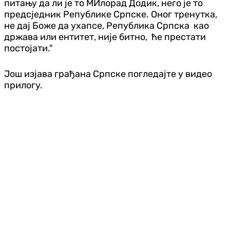
питању да ли је то МИлорад Додик, него је то
предсједник Републике Српске. Оног тренутка,
не дај Боже да ухапсе, Република Српска као
држава или ентитет, није битно, ће престати
постојати."
Још изјава грађана Српске погледајте у видео
прилогу.