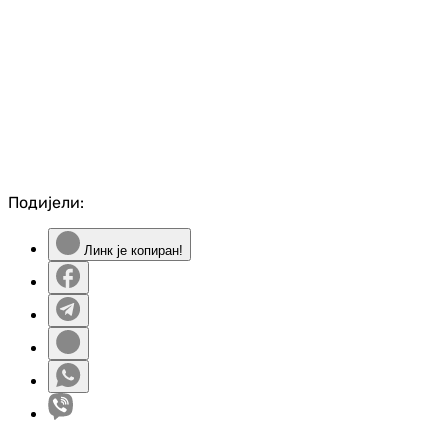
Подијели:
Линк је копиран!