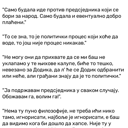
"Само будала иде против предсједника који се
бори за народ. Само будала и евентуално добро
плаћени."
"То се зна, то је политички процес који хоће да
воде, то још није процес никакав."
"Не могу они да прихвате да се ми баш не
уклапамо у те њихове калупе, биће то тешко,
невезано за Додика, да л' ће се Додик одбранити
или неће, али грађани знају да је то политички."
"Ја подржавам предсједника у сваком случају.
Обожавам га, волим га!".
"Нема ту пуно филозофије, не треба ићи нико
тамо, игнорисати, најбоље је игнорисати, е баш
да видимо кога би дошло да хапсе. Није ту у