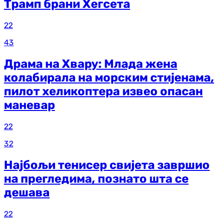
Трамп брани Хегсета
22
43
Драма на Хвару: Млада жена
колабирала на морским стијенама,
пилот хеликоптера извео опасан
маневар
22
32
Најбољи тенисер свијета завршио
на прегледима, познато шта се
дешава
22