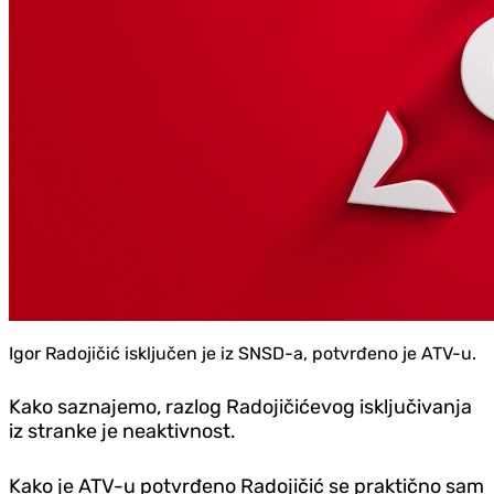
Igor Radojičić isključen je iz SNSD-a, potvrđeno je ATV-u.
Kako saznajemo, razlog Radojičićevog isključivanja
iz stranke je neaktivnost.
Kako je ATV-u potvrđeno Radojičić se praktično sam