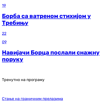
19
Борба са ватреном стихијом у
Требињу
22
09
Навијачи Борца послали снажну
поруку
Тренутно на програму
Стање на граничним прелазима