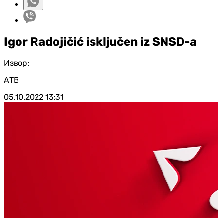
Igor Radojičić isključen iz SNSD-a
Извор:
АТВ
05.10.2022
13:31