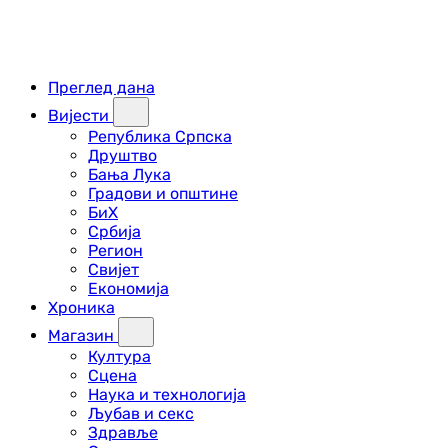
Преглед дана
Вијести
Република Српска
Друштво
Бања Лука
Градови и општине
БиХ
Србија
Регион
Свијет
Економија
Хроника
Магазин
Култура
Сцена
Наука и технологија
Љубав и секс
Здравље