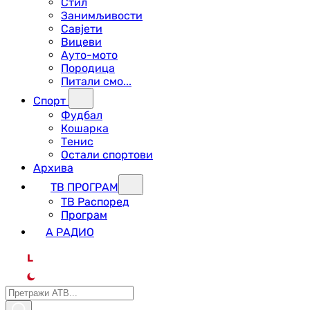
Стил
Занимљивости
Савјети
Вицеви
Ауто-мото
Породица
Питали смо...
Спорт
Фудбал
Кошарка
Тенис
Остали спортови
Архива
ТВ ПРОГРАМ
ТВ Распоред
Програм
А РАДИО
L