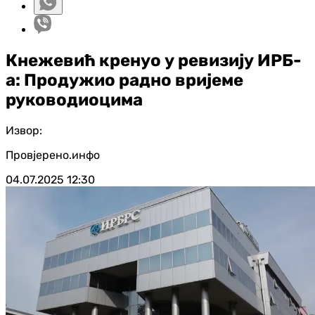
Кнежевић кренуо у ревизију ИРБ-
а: Продужио радно вријеме
руководиоцима
Извор:
Провјерено.инфо
04.07.2025
12:30