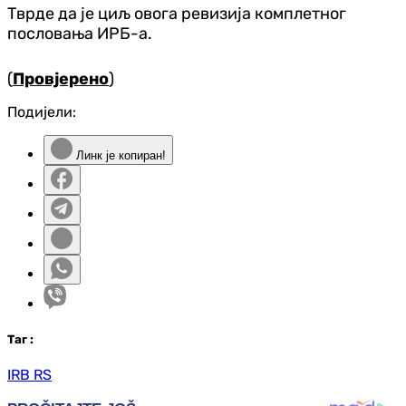
Тврде да је циљ овога ревизија комплетног
пословања ИРБ-а.
(
Провјерено
)
Подијели:
Линк је копиран!
Таг
:
IRB RS