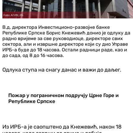
В.д. директора Инвестиционо-развојне банке
Републике Српске Борис Кнежевић донио је одлуку да
радно вријеме за све руководиоце, директоре свих
сектора, али и извршне директоре који су дио Управе
ИРБ-а буде до 18 часова. Остали радници раде, као и
до сада, од 8 до 16 часова.
Одлука ступа на снагу данас и важи до даљег.
Пожар у пограничном подручју Црне Горе и
Републике Српске
Из ИРБ-а је саопштено да Кнежевић, након 18