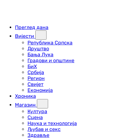
Преглед дана
Вијести
Република Српска
Друштво
Бања Лука
Градови и општине
БиХ
Србија
Регион
Свијет
Економија
Хроника
Магазин
Култура
Сцена
Наука и технологија
Љубав и секс
Здравље