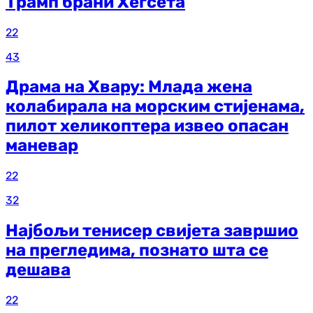
Трамп брани Хегсета
22
43
Драма на Хвару: Млада жена
колабирала на морским стијенама,
пилот хеликоптера извео опасан
маневар
22
32
Најбољи тенисер свијета завршио
на прегледима, познато шта се
дешава
22