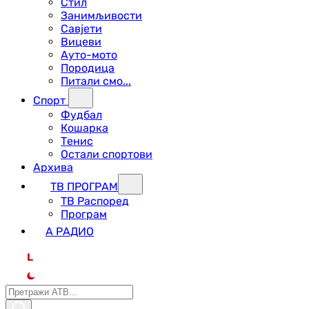
Стил
Занимљивости
Савјети
Вицеви
Ауто-мото
Породица
Питали смо...
Спорт
Фудбал
Кошарка
Тенис
Остали спортови
Архива
ТВ ПРОГРАМ
ТВ Распоред
Програм
А РАДИО
L