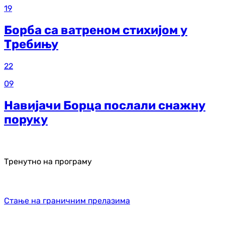
19
Борба са ватреном стихијом у
Требињу
22
09
Навијачи Борца послали снажну
поруку
Тренутно на програму
Стање на граничним прелазима