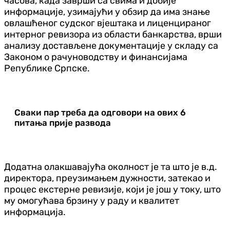
часова, када заврши са свима и добије
информације, узимајући у обзир да има знање
овлашћеног судског вјештака и лиценцираног
интерног ревизора из области банкарства, врши
анализу достављене документације у складу са
Законом о рачуноводству и финансијама
Републике Српске.
Сваки пар треба да одговори на ових 6
питања прије развода
Додатна олакшавајућа околност је та што је в.д.
директора, преузимањем дужности, затекао и
процес екстерне ревизије, који је још у току, што
му омогућава брзину у раду и квалитет
информација.