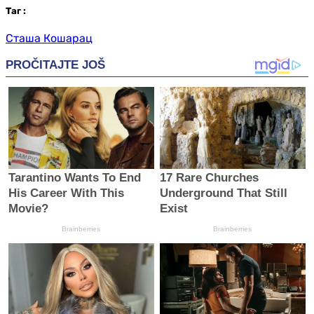
Таг
:
Сташа Кошарац