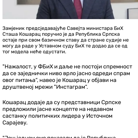
Замјеник предсједавајуће Савејта министара БиХ
Сташа Кошарац поручио је да Република Српска
остаје при свом базичном ставу да стране судије не
могу да раде у Уставном суду БиХ те додао да се од
тог модела неће одустати.
"Нажалост, у ФБиХ и даље не постоји спремност
да се заједнички ниво врло јасно одреди спрам
овог питања“, навео је Кошарац у објави на
друштвеној мрежи "Инстаграм“.
Кошарац додаје да су представници Српске
предложили јасне концепте на недавном
састанку политичких лидера у Источном
Сарајеву.
"Још једном смо показали да је Република