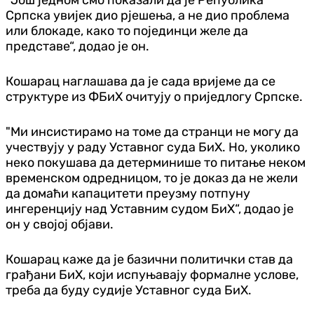
Српска увијек дио рјешења, а не дио проблема
или блокаде, како то појединци желе да
представе“, додао је он.
Кошарац наглашава да је сада вријеме да се
структуре из ФБиХ очитују о приједлогу Српске.
"Ми инсистирамо на томе да странци не могу да
учествују у раду Уставног суда БиХ. Но, уколико
неко покушава да детерминише то питање неком
временском одредницом, то је доказ да не жели
да домаћи капацитети преузму потпуну
ингеренцију над Уставним судом БиХ“, додао је
он у својој објави.
Кошарац каже да је базични политички став да
грађани БиХ, који испуњавају формалне услове,
треба да буду судије Уставног суда БиХ.