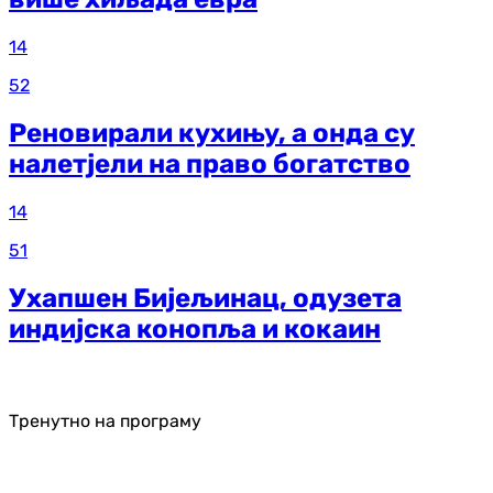
14
52
Реновирали кухињу, а онда су
налетјели на право богатство
14
51
Ухапшен Бијељинац, одузета
индијска конопља и кокаин
Тренутно на програму