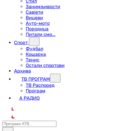
Стил
Занимљивости
Савјети
Вицеви
Ауто-мото
Породица
Питали смо...
Спорт
Фудбал
Кошарка
Тенис
Остали спортови
Архива
ТВ ПРОГРАМ
ТВ Распоред
Програм
А РАДИО
L