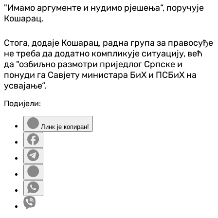
"Имамо аргументе и нудимо рјешења“, поручује
Кошарац.
Стога, додаје Кошарац, радна група за правосуђе
не треба да додатно компликује ситуацију, већ
да "озбиљно размотри приједлог Српске и
понуди га Савјету министара БиХ и ПСБиХ на
усвајање“.
Подијели:
Линк је копиран!