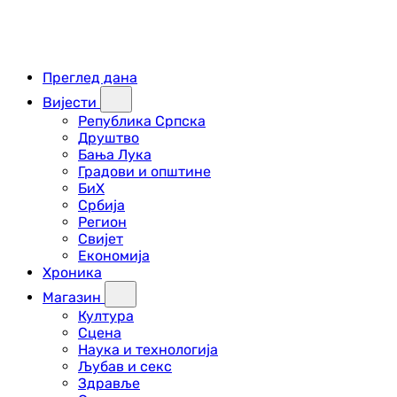
Преглед дана
Вијести
Република Српска
Друштво
Бања Лука
Градови и општине
БиХ
Србија
Регион
Свијет
Економија
Хроника
Магазин
Култура
Сцена
Наука и технологија
Љубав и секс
Здравље