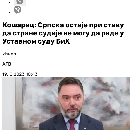
Кошарац: Српска остаје при ставу
да стране судије не могу да раде у
Уставном суду БиХ
Извор:
АТВ
19.10.2023
10:43