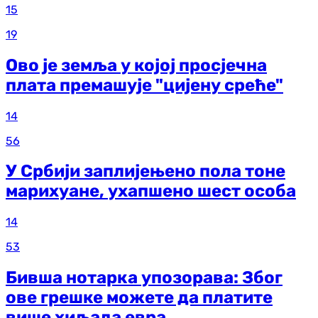
15
19
Ово је земља у којој просјечна
плата премашује "цијену среће"
14
56
У Србији заплијењено пола тоне
марихуане, ухапшено шест особа
14
53
Бивша нотарка упозорава: Због
ове грешке можете да платите
више хиљада евра