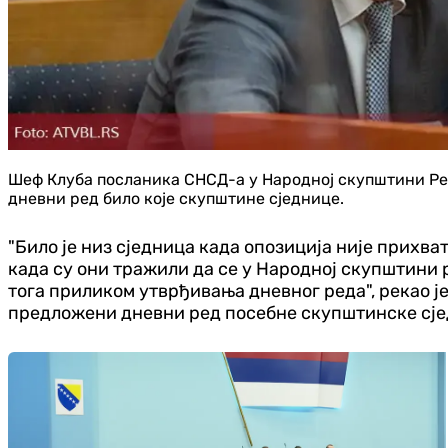
Шеф Клуба посланика СНСД-а у Народној скупштини Реп
дневни ред било које скупштине сједнице.
"Било је низ сједница када опозиција није прихв
када су они тражили да се у Народној скупштини 
тога приликом утврђивања дневног реда", рекао 
предложени дневни ред посебне скупштинске сјед