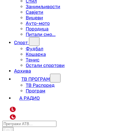
Стил
Занимљивости
Савјети
Вицеви
Ауто-мото
Породица
Питали смо...
Спорт
Фудбал
Кошарка
Тенис
Остали спортови
Архива
ТВ ПРОГРАМ
ТВ Распоред
Програм
А РАДИО
L