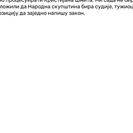
амо процесуирати Кристијана Шмита. Ми сада не би
дложили да Народна скупштина бира судије, тужиоц
позицију да заједно напишу закон.