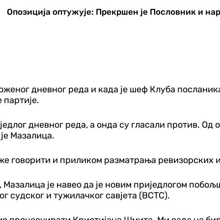
Опозиција оптужује: Прекршен је Пословник и на
дложеног дневног реда и када је шеф Клуба послани
 партије.
једлог дневног реда, а онда су гласали против. Од 
 је Мазалица.
оже говорити и приликом разматрања ревизорских и
а, Мазалица је навео да је новим приједлогом побо
ог судског и тужилачког савјета (ВСТС).