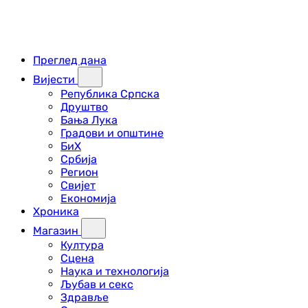
Преглед дана
Вијести
Република Српска
Друштво
Бања Лука
Градови и општине
БиХ
Србија
Регион
Свијет
Економија
Хроника
Магазин
Култура
Сцена
Наука и технологија
Љубав и секс
Здравље