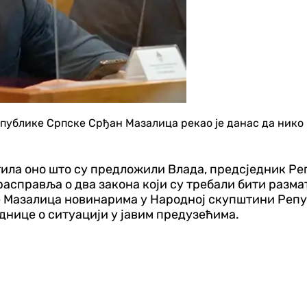
ублике Српске Срђан Мазалица рекао је данас да нико 
атила оно што су предложили Влада, предсједник Ре
расправља о два закона који су требали бити разма
је Мазалица новинарима у Народној скупштини Репу
нице о ситуацији у јавим предузећима.