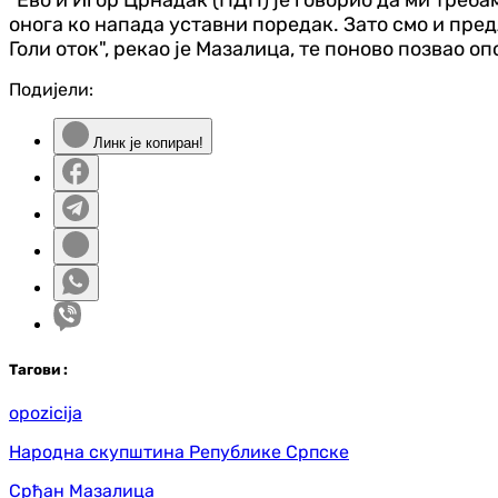
"Ево и Игор Црнадак (ПДП) је говорио да ми треб
онога ко напада уставни поредак. Зато смо и пре
Голи оток", рекао је Мазалица, те поново позвао о
Подијели:
Линк је копиран!
Таг
ови
:
opozicija
Народна скупштина Републике Српске
Срђан Мазалица