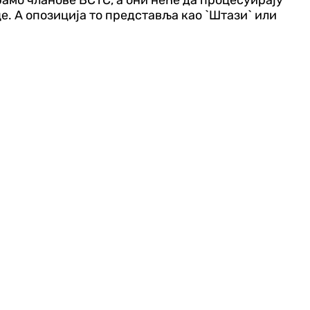
рамо чланове ВСТС, а они неће да процесуирају
е. А опозиција то представља као `Штази` или