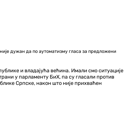
није дужан да по аутоматизму гласа за предложени
публике и владајућа већина. Имали смо ситуације
трани у парламенту БиХ, па су гласали против
блике Српске, након што није прихваћен