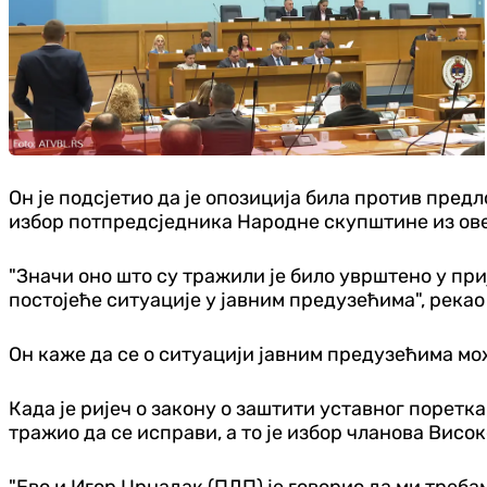
Он је подсјетио да је опозиција била против пре
избор потпредсједника Народне скупштине из ове
"Значи оно што су тражили је било уврштено у при
постојеће ситуације у јавним предузећима", рекао
Он каже да се о ситуацији јавним предузећима м
Када је ријеч о закону о заштити уставног поретк
тражио да се исправи, а то је избор чланова Висок