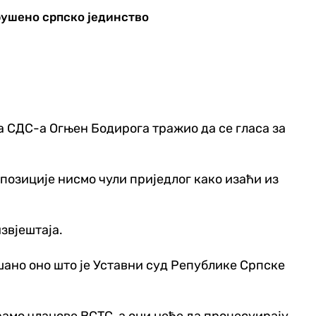
рушено српско јединство
ка СДС-а Огњен Бодирога тражио да се гласа за
опозиције нисмо чули приједлог како изаћи из
звјештаја.
љшано оно што је Уставни суд Републике Српске