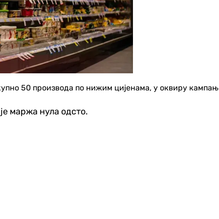
купно 50 производа по нижим цијенама, у оквиру кампањ
је маржа нула одсто.