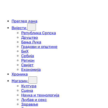
Преглед дана
Вијести
Република Српска
Друштво
Бања Лука
Градови и општине
БиХ
Србија
Регион
Свијет
Економија
Хроника
Магазин
Култура
Сцена
Наука и технологија
Љубав и секс
Здравље