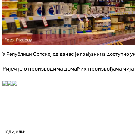
У Републици Српској од данас је грађанима доступно у
Ријеч је о производима домаћих произвођача чија 
Подијели: