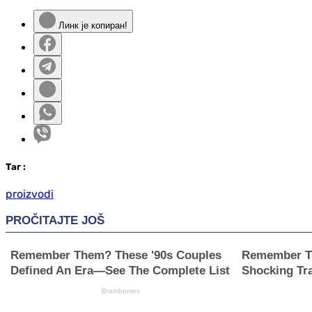
Линк је копиран!
Таг
:
proizvodi