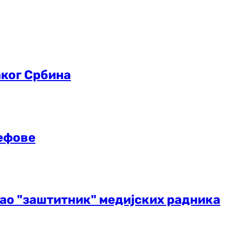
аког Србина
шефове
као "заштитник" медијских радника