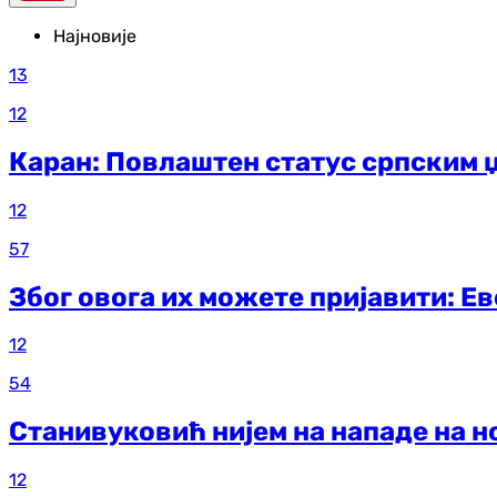
Најновије
13
12
Каран: Повлаштен статус српским џ
12
57
Због овога их можете пријавити: Е
12
54
Станивуковић нијем на нападе на н
12