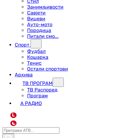
Стил
Занимљивости
Савјети
Вицеви
Ауто-мото
Породица
Питали смо...
Спорт
Фудбал
Кошарка
Тенис
Остали спортови
Архива
ТВ ПРОГРАМ
ТВ Распоред
Програм
А РАДИО
L