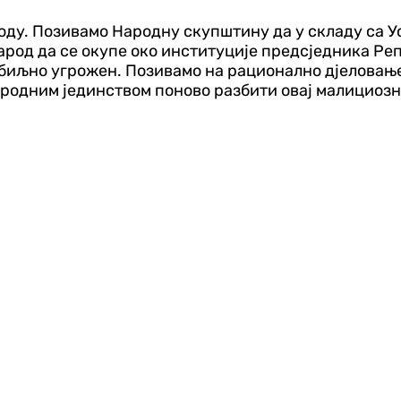
роду. Позивамо Народну скупштину да у складу са 
арод да се окупе око институције предсједника Реп
озбиљно угрожен. Позивамо на рационално дјелова
родним јединством поново разбити овај малициозни 