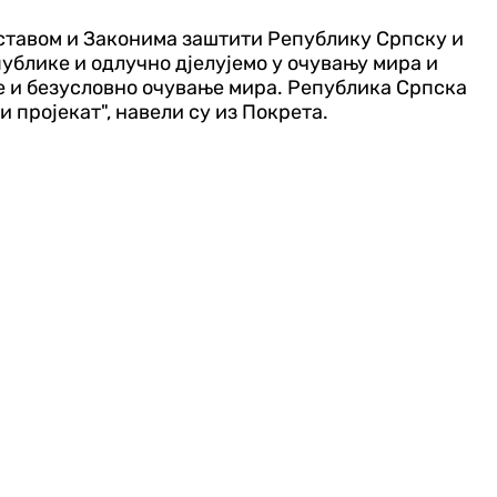
Уставом и Законима заштити Републику Српску и
ублике и одлучно дјелујемо у очувању мира и
ње и безусловно очување мира. Република Српска
пројекат", навели су из Покрета.