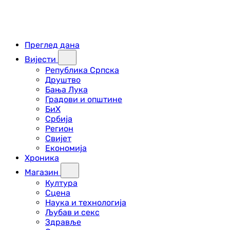
Преглед дана
Вијести
Република Српска
Друштво
Бања Лука
Градови и општине
БиХ
Србија
Регион
Свијет
Економија
Хроника
Магазин
Култура
Сцена
Наука и технологија
Љубав и секс
Здравље