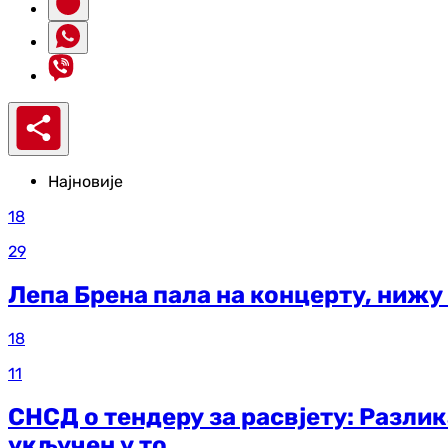
Најновије
18
29
Лепа Брена пала на концерту, нижу
18
11
СНСД о тендеру за расвјету: Разли
укључен у то