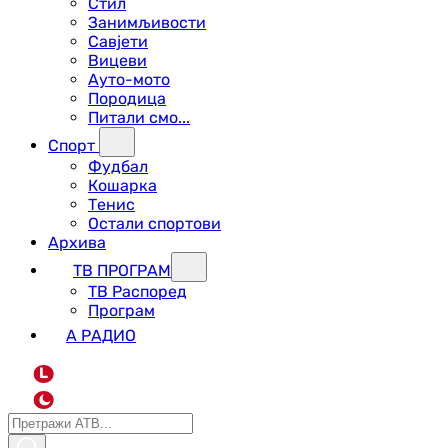
Стил
Занимљивости
Савјети
Вицеви
Ауто-мото
Породица
Питали смо...
Спорт
Фудбал
Кошарка
Тенис
Остали спортови
Архива
ТВ ПРОГРАМ
ТВ Распоред
Програм
А РАДИО
L