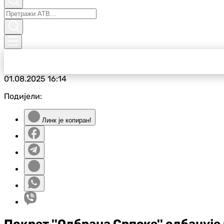
01.08.2025
16:14
Подијели:
Линк је копиран!
Покрет ''Одбрана Српске'' одбацуј