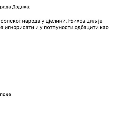
орада Додика.
српског народа у цјелини. Њихов циљ је
а игнорисати и у потпуности одбацити као
рпске