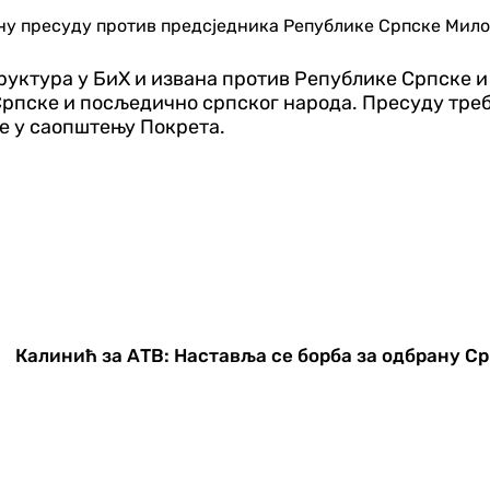
ну пресуду против предсједника Републике Српске Мил
уктура у БиХ и извана против Републике Српске и 
Српске и посљедично српског народа. Пресуду треб
се у саопштењу Покрета.
Калинић за АТВ: Наставља се борба за одбрану С