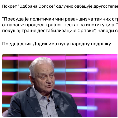
Покрет "Одбрана Српске" одлучно одбацује другостепе
"Пресуда је политички чин реваншизма тамних стр
отварање процеса трајног нестанка институција 
покушај трајне дестабилизације Српске", наводи 
Предсједник Додик има пуну народну подршку.