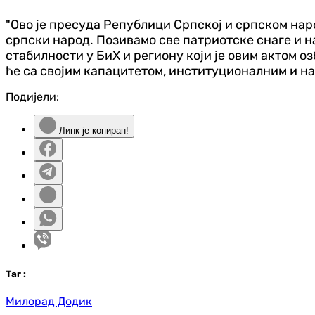
"Ово је пресуда Републици Српској и српском на
српски народ. Позивамо све патриотске снаге и н
стабилности у БиХ и региону који је овим актом 
ће са својим капацитетом, институционалним и на
Подијели:
Линк је копиран!
Таг
:
Милорад Додик