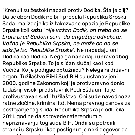
"Krenuli su žestoki napadi protiv Dodika. Šta je cilj?
Da se obori Dodik ne bi li propala Republika Srpska.
Sada ima izdajnika iz takozvane opozicije Republike
Srpske koji kažu "
nije važan Dodik, on treba da se
brani pred Sudom sam, da angažuje advokate.
Važna je Republika Srpska, ne može on da se
sakrije iza Republike Srpske
". Ne napadaju oni
Dodika kao Dodika. Nego ga napadaju upravo zbog
Republike Srpske. To je sličan slučaj kao i kod
Vučića. Ko je podigao optužnicu? Nelegalni državni
organ. Tužilaštvo BiH i Sud BiH su ustanovljeni
2000. godine Zakonom koji je protivpravno donio
tadašnji visoki predstavnik Pedi Ešdaun. To je
protivustavan sud i tužilaštvo. Oni sude navodno za
ratne zločine, kriminal itd. Nema pravnog osnova za
postojanje tog suda. Republika Srpska je odlučila
2011. godine da sprovede referendum o
nepriznavanju tog suda BiH. Onda su potrčali
stranci u Srpsku i kao postignut je neki dogovor da