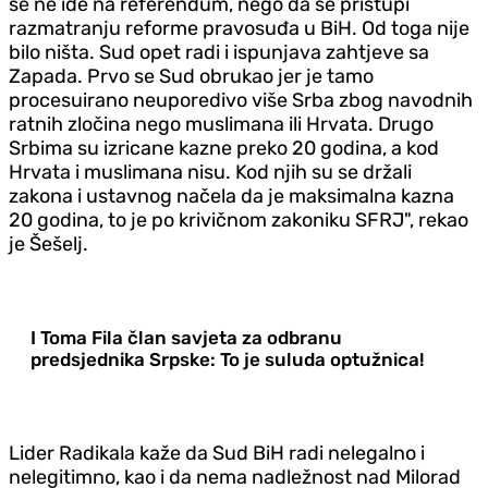
se ne ide na referendum, nego da se pristupi
razmatranju reforme pravosuđa u BiH. Od toga nije
bilo ništa. Sud opet radi i ispunjava zahtjeve sa
Zapada. Prvo se Sud obrukao jer je tamo
procesuirano neuporedivo više Srba zbog navodnih
ratnih zločina nego muslimana ili Hrvata. Drugo
Srbima su izricane kazne preko 20 godina, a kod
Hrvata i muslimana nisu. Kod njih su se držali
zakona i ustavnog načela da je maksimalna kazna
20 godina, to je po krivičnom zakoniku SFRJ", rekao
je Šešelj.
I Toma Fila član savjeta za odbranu
predsjednika Srpske: To je suluda optužnica!
Lider Radikala kaže da Sud BiH radi nelegalno i
nelegitimno, kao i da nema nadležnost nad Milorad