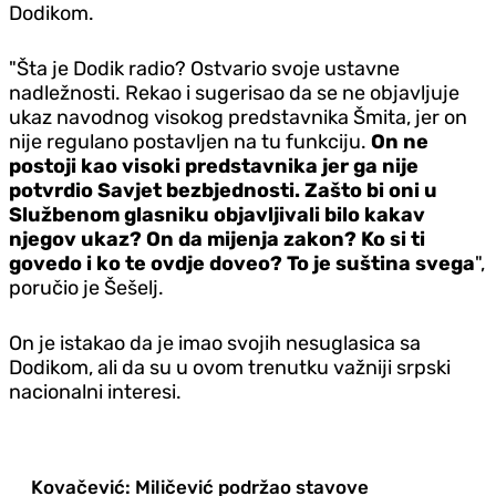
Dodikom.
"Šta je Dodik radio? Ostvario svoje ustavne
nadležnosti. Rekao i sugerisao da se ne objavljuje
ukaz navodnog visokog predstavnika Šmita, jer on
nije regulano postavljen na tu funkciju.
On ne
postoji kao visoki predstavnika jer ga nije
potvrdio Savjet bezbjednosti. Zašto bi oni u
Službenom glasniku objavljivali bilo kakav
njegov ukaz? On da mijenja zakon? Ko si ti
govedo i ko te ovdje doveo? To je suština svega
",
poručio je Šešelj.
On je istakao da je imao svojih nesuglasica sa
Dodikom, ali da su u ovom trenutku važniji srpski
nacionalni interesi.
Kovačević: Miličević podržao stavove