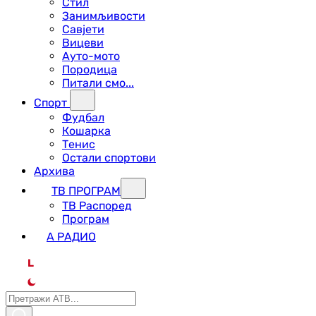
Стил
Занимљивости
Савјети
Вицеви
Ауто-мото
Породица
Питали смо...
Спорт
Фудбал
Кошарка
Тенис
Остали спортови
Архива
ТВ ПРОГРАМ
ТВ Распоред
Програм
А РАДИО
L