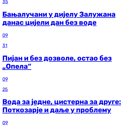
35
Бањалучани у дијелу Залужана
данас цијели дан без воде
09
31
Пијан и без дозволе, остао без
„Опела“
09
25
Вода за једне, цистерна за друге:
Поткозарје и даље у проблему
09