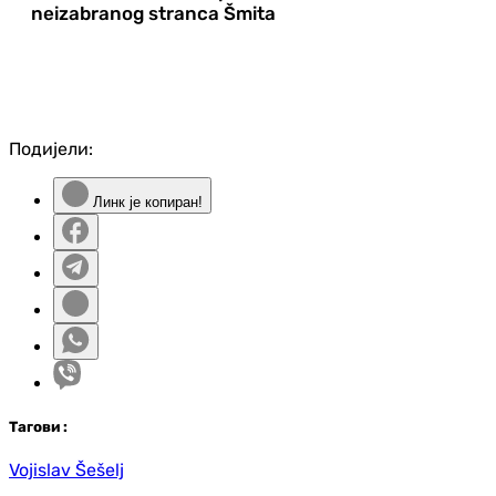
neizabranog stranca Šmita
Подијели:
Линк је копиран!
Таг
ови
:
Vojislav Šešelj