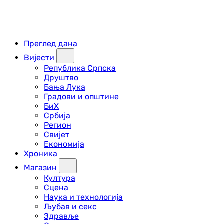
Преглед дана
Вијести
Република Српска
Друштво
Бања Лука
Градови и општине
БиХ
Србија
Регион
Свијет
Економија
Хроника
Магазин
Култура
Сцена
Наука и технологија
Љубав и секс
Здравље