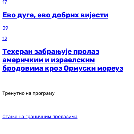
17
Ево дуге, ево добрих вијести
09
12
Техеран забрањује пролаз
америчким и израелским
бродовима кроз Ормуски мореуз
Тренутно на програму
Стање на граничним прелазима