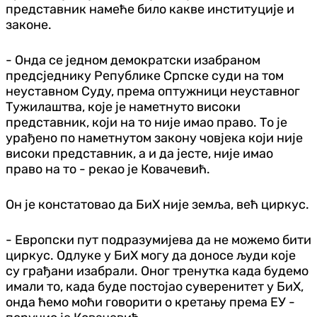
представник намеће било какве институције и
законе.
- Онда се једном демократски изабраном
предсједнику Републике Српске суди на том
неуставном Суду, према оптужници неуставног
Тужилаштва, које је наметнуто високи
представник, који на то није имао право. То је
урађено по наметнутом закону човјека који није
високи представник, а и да јесте, није имао
право на то - рекао је Ковачевић.
Он је констатовао да БиХ није земља, већ циркус.
- Европски пут подразумијева да не можемо бити
циркус. Одлуке у БиХ могу да доносе људи које
су грађани изабрали. Оног тренутка када будемо
имали то, када буде постојао суверенитет у БиХ,
онда ћемо моћи говорити о кретању према ЕУ -