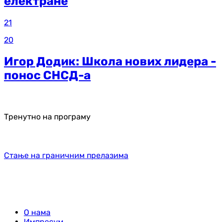
електране
21
20
Игор Додик: Школа нових лидера -
понос СНСД-а
Тренутно на програму
Стање на граничним прелазима
О нама
Импресум