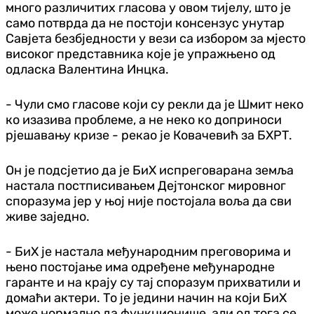
много различитих гласова у овом тијелу, што је
само потврда да не постоји консензус унутар
Савјета безбједности у вези са избором за мјесто
високог представника које је упражњено од
одласка Валентина Инцка.
- Чули смо гласове који су рекли да је Шмит неко
ко изазива проблеме, а не неко ко доприноси
рјешавању кризе - рекао је Ковачевић за БХРТ.
Он је подсјетио да је БиХ испреговарана земља
настала постписивањем Дејтонског мировног
споразума јер у њој није постојала воља да сви
живе заједно.
- БиХ је настала међународним преговорима и
њено постојање има одређене међународне
гаранте и на крају су тај споразум прихватили и
домаћи актери. То је једини начин на који БиХ
може нормално да функционише, али од тога се