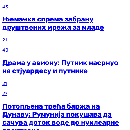
43
Њемачка спрема забрану
друштвених мрежа за младе
21
40
Драма у авиону: Путник насрнуо
на стјуардесу и путнике
21
27
Потопљена трећа баржа на
Дунаву: Румунија покушава да
сачува доток воде до нуклеарне