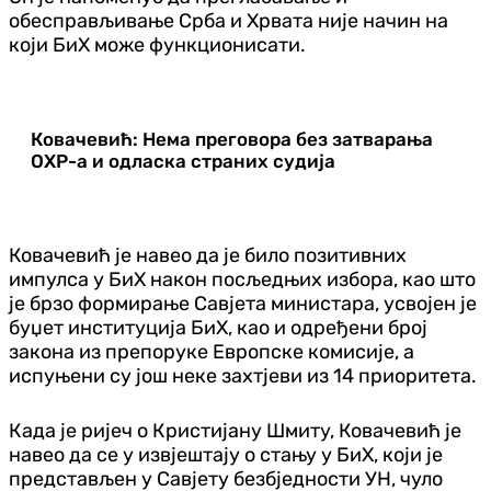
обесправљивање Срба и Хрвата није начин на
који БиХ може функционисати.
Ковачевић: Нема преговора без затварања
ОХР-а и одласка страних судија
Ковачевић је навео да је било позитивних
импулса у БиХ након посљедњих избора, као што
је брзо формирање Савјета министара, усвојен је
буџет институција БиХ, као и одређени број
закона из препоруке Европске комисије, а
испуњени су још неке захтјеви из 14 приоритета.
Када је ријеч о Кристијану Шмиту, Ковачевић је
навео да се у извјештају о стању у БиХ, који је
представљен у Савјету безбједности УН, чуло