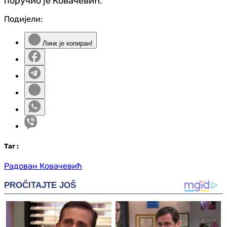
поручио је Ковачевић.
Подијели:
Линк је копиран!
Таг
:
Радован Ковачевић