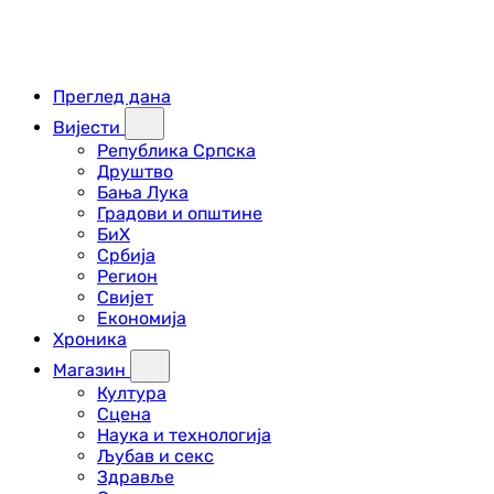
Преглед дана
Вијести
Република Српска
Друштво
Бања Лука
Градови и општине
БиХ
Србија
Регион
Свијет
Економија
Хроника
Магазин
Култура
Сцена
Наука и технологија
Љубав и секс
Здравље