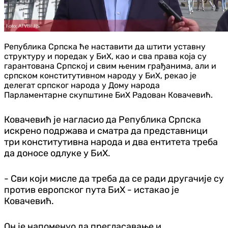
Република Српска ће наставити да штити уставну
структуру и поредак у БиХ, као и сва права која су
гарантована Српској и свим њеним грађанима, али и
српском конститутивном народу у БиХ, рекао је
делегат српског народа у Дому народа
Парламентарне скупштине БиХ Радован Ковачевић.
Ковачевић је нагласио да Република Српска
искрено подржава и сматра да представници
три конститутивна народа и два ентитета треба
да доносе одлуке у БиХ.
- Сви који мисле да треба да се ради другачије су
против европског пута БиХ - истакао је
Ковачевић.
Он је напоменуо да прегласавање и