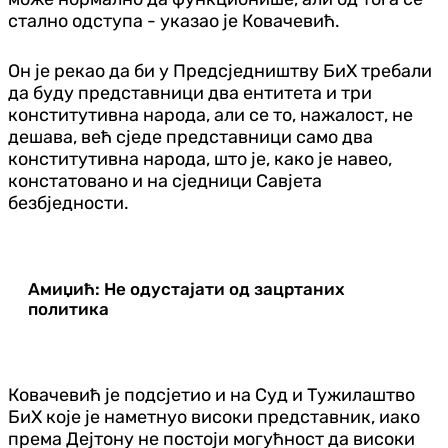
стално одступа - указао је Ковачевић.
Он је рекао да би у Предсједништву БиХ требали
да буду представници два ентитета и три
конститутивна народа, али се то, нажалост, не
дешава, већ сједе представници само два
конститутивна народа, што је, како је навео,
констатовано и на сједници Савјета
безбједности.
Амиџић: Не одустајати од зацртаних
политика
Ковачевић је подсјетио и на Суд и Тужилаштво
БиХ које је наметнуо високи представник, иако
према Дејтону не постоји могућност да високи