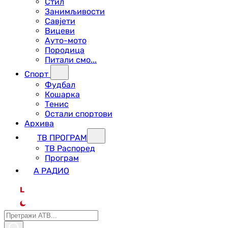
Стил
Занимљивости
Савјети
Вицеви
Ауто-мото
Породица
Питали смо...
Спорт
Фудбал
Кошарка
Тенис
Остали спортови
Архива
ТВ ПРОГРАМ
ТВ Распоред
Програм
А РАДИО
L