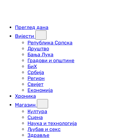
Преглед дана
Вијести
Република Српска
Друштво
Бања Лука
Градови и општине
БиХ
Србија
Регион
Свијет
Економија
Хроника
Магазин
Култура
Сцена
Наука и технологија
Љубав и секс
Здравље