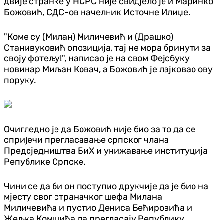
двије странке у НСРС није свидјело је и Маринко
Божовић, СДС-ов начелник Источне Илиџе.
"Коме су (Милан) Миличевић и (Драшко)
Станивуковић опозиција, тај не мора бринути за
своју фотељу!", написао је на свом Фејсбуку
новинар Миљан Ковач, а Божовић је лајковао ову
поруку.
Очигледно је да Божовић није био за то да се
спријечи прегласавање српског члана
Предсједништва БиХ и унижавање институција
Републике Српске.
Чини се да би он поступио друкчије да је био на
мјесту свог страначког шефа Милана
Миличевића и пустио Дениса Бећировића и
Жељка Комшића да прегласају Републику