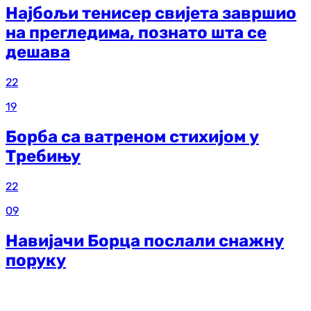
Најбољи тенисер свијета завршио
на прегледима, познато шта се
дешава
22
19
Борба са ватреном стихијом у
Требињу
22
09
Навијачи Борца послали снажну
поруку