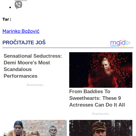
Таг
:
Marinko Božović