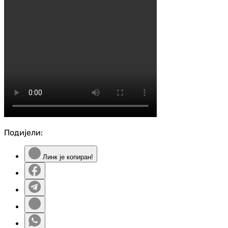
Подијели:
Линк је копиран!