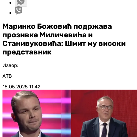
Маринко Божовић подржава
прозивке Миличевића и
Станивуковића: Шмит му високи
представник
Извор:
АТВ
15.05.2025
11:42