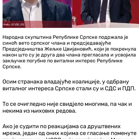
Народна скупштина Републике Српске подржала је
синоћ вето српског члана и предсједавајуће
Предсједништва Жељке Цвијановић, који је покренула
након што су је друга два члана прегласала и усвојила
закључке погубне по витални интерес Републике
Српске.
Осим странака владајуће коалиције, у одбрану
виталног интереса Српске стали су и СДС и ПДП.
То се очигледно није свидјело многима, па чак и
некима из њихових редова.
Ако је судити по реакцијама са друштвених
мрежа, један од оних којима се гласање поменуте