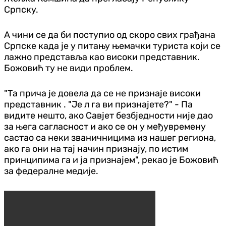
Српску.
А чини се да би поступио од скоро свих грађана
Српске када је у питању њемачки туриста који се
лажно представља као високи представник.
Божовић ту не види проблем.
"Та прича је довела да се не признаје високи
представник . "Је л га ви признајете?" - Па
видите нешто, ако Савјет безбједности није дао
за њега сагласност и ако се он у међувремену
састао са неки званичницима из нашег региона,
ако га они на тај начин признају, по истим
принципима га и ја признајем", рекао је Божовић
за федералне медије.