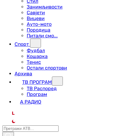
Стил
Занимљивости
Савјети
Вицеви
Ауто-мото
Породица
Питали смо...
Спорт
Фудбал
Кошарка
Тенис
Остали спортови
Архива
ТВ ПРОГРАМ
ТВ Распоред
Програм
А РАДИО
L