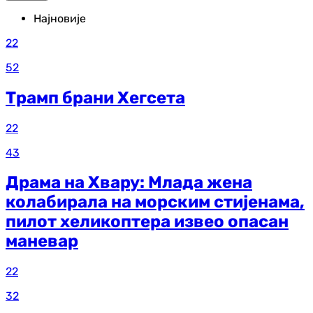
Најновије
22
52
Трамп брани Хегсета
22
43
Драма на Хвару: Млада жена
колабирала на морским стијенама,
пилот хеликоптера извео опасан
маневар
22
32