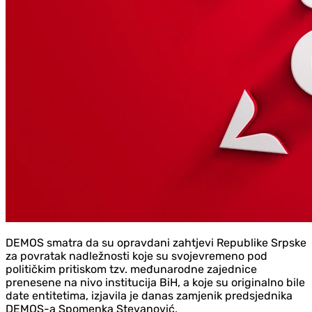
DEMOS smatra da su opravdani zahtjevi Republike Srpske
za povratak nadležnosti koje su svojevremeno pod
političkim pritiskom tzv. međunarodne zajednice
prenesene na nivo institucija BiH, a koje su originalno bile
date entitetima, izjavila je danas zamjenik predsjednika
DEMOS-a Spomenka Stevanović.