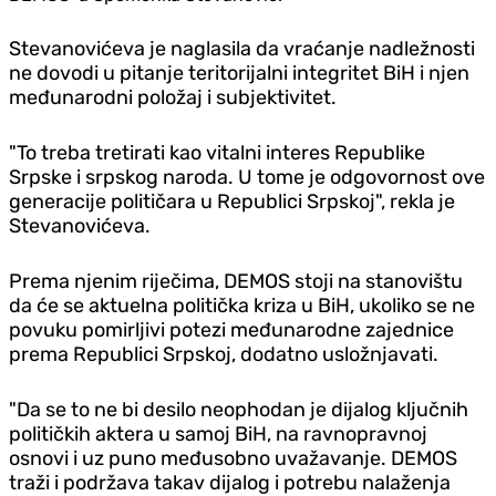
Stevanovićeva je naglasila da vraćanje nadležnosti
ne dovodi u pitanje teritorijalni integritet BiH i njen
međunarodni položaj i subjektivitet.
"To treba tretirati kao vitalni interes Republike
Srpske i srpskog naroda. U tome je odgovornost ove
generacije političara u Republici Srpskoj", rekla je
Stevanovićeva.
Prema njenim riječima, DEMOS stoji na stanovištu
da će se aktuelna politička kriza u BiH, ukoliko se ne
povuku pomirljivi potezi međunarodne zajednice
prema Republici Srpskoj, dodatno usložnjavati.
"Da se to ne bi desilo neophodan je dijalog ključnih
političkih aktera u samoj BiH, na ravnopravnoj
osnovi i uz puno međusobno uvažavanje. DEMOS
traži i podržava takav dijalog i potrebu nalaženja