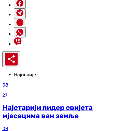
Најновије
08
27
Најстарији лидер свијета
мјесецима ван земље
08