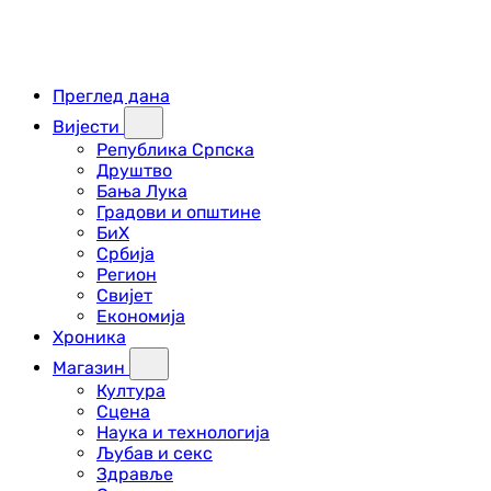
Преглед дана
Вијести
Република Српска
Друштво
Бања Лука
Градови и општине
БиХ
Србија
Регион
Свијет
Економија
Хроника
Магазин
Култура
Сцена
Наука и технологија
Љубав и секс
Здравље