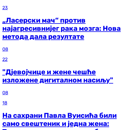
23
„Ласерски мач“ против
најагресивнијег рака мозга: Нова
метода дала резултате
08
22
"Дјевојчице и жене чешће
изложене дигиталном насиљу"
08
18
На сахрани Павла Вуисића били
само свештеник и једна жена: