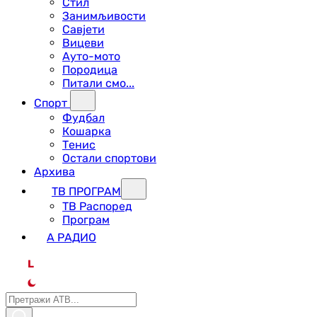
Стил
Занимљивости
Савјети
Вицеви
Ауто-мото
Породица
Питали смо...
Спорт
Фудбал
Кошарка
Тенис
Остали спортови
Архива
ТВ ПРОГРАМ
ТВ Распоред
Програм
А РАДИО
L