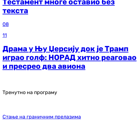
Тестамент многе оставио без
текста
08
11
Драма у Њу Џерсију док је Трамп
играо голф: НОРАД хитно реаговао
и пресрео два авиона
Тренутно на програму
Стање на граничним прелазима