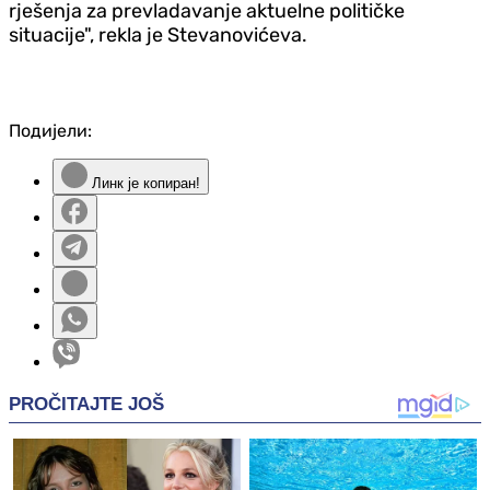
rješenja za prevladavanje aktuelne političke
situacije", rekla je Stevanovićeva.
Подијели:
Линк је копиран!