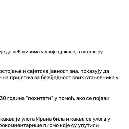
је да већ живимо у двије државе, а остало су
ојање и свјетска јавност зна, показују да
учна пријетња за безбједност свих становника у
0 година "похитати" у помоћ, ако се појави
аква је улога Ирана била и каква се улога у
прокомнентарише писмо које су упутили