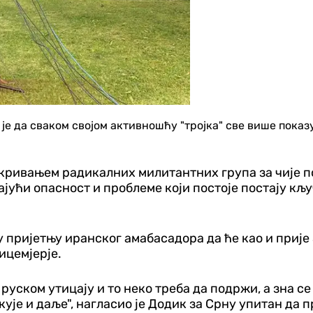
 да сваком својом активношћу "тројка" све више показу
ривањем радикалних милитантних група за чије пост
рајући опасност и проблеме који постоје постају кљ
 пријетњу иранског амабасадора да ће као и прије 3
ицемјерје.
ском утицају и то неко треба да подржи, а зна се к
је и даље", нагласио је Додик за Срну упитан да 