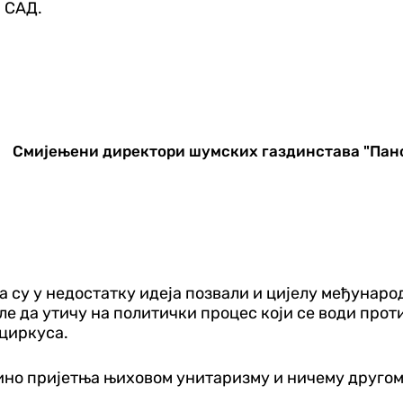
и САД.
Смијењени директори шумских газдинстава "Пано
а су у недостатку идеја позвали и цијелу међунаро
ле да утичу на политички процес који се води прот
 циркуса.
едино пријетња њиховом унитаризму и ничему другом