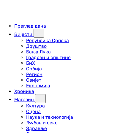
Преглед дана
Вијести
Република Српска
Друштво
Бања Лука
Градови и општине
БиХ
Србија
Регион
Свијет
Економија
Хроника
Магазин
Култура
Сцена
Наука и технологија
Љубав и секс
Здравље