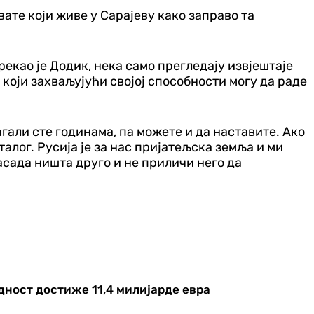
ате који живе у Сарајеву како заправо та
 рекао је Додик, нека само прегледају извјештаје
 који захваљујући својој способности могу да раде
агали сте годинама, па можете и да наставите. Ако
алог. Русија је за нас пријатељска земља и ми
сада ништа друго и не приличи него да
ност достиже 11,4 милијарде евра