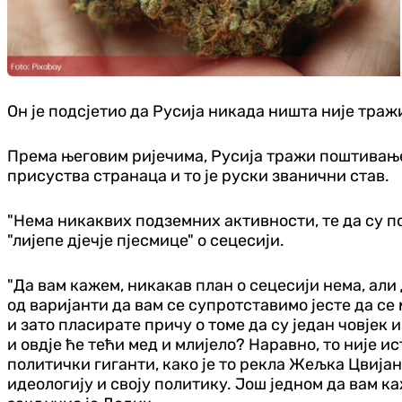
Он је подсјетио да Русија никада ништа није тра
Према његовим ријечима, Русија тражи поштивање 
присуства странаца и то је руски званични став.
"Нема никаквих подземних активности, те да су по
"лијепе дјечје пјесмице" о сецесији.
"Да вам кажем, никакав план о сецесији нема, али
од варијанти да вам се супротставимо јесте да се
и зато пласирате причу о томе да су један човјек и
и овдје ће тећи мед и млијело? Наравно, то није и
политички гиганти, како је то рекла Жељка Цвија
идеологију и своју политику. Још једном да вам к