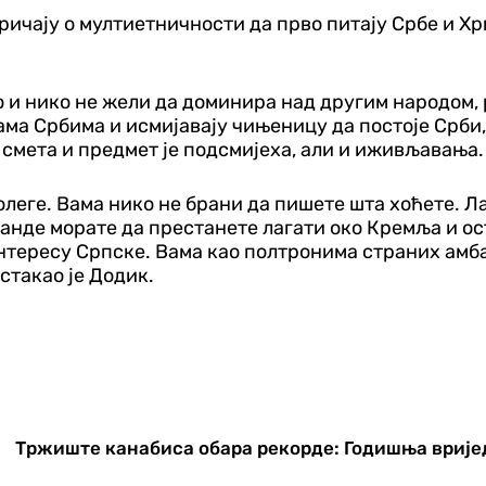
ичају о мултиетничности да прво питају Србе и Хрв
јно и нико не жели да доминира над другим народом,
ама Србима и исмијавају чињеницу да постоје Срби,
ме смета и предмет је подсмијеха, али и иживљавања.
колеге. Вама нико не брани да пишете шта хоћете. Л
нде морате да престанете лагати око Кремља и ост
нтересу Српске. Вама као полтронима страних амба
стакао је Додик.
Тржиште канабиса обара рекорде: Годишња вријед