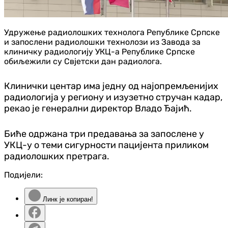
Удружење радиолошких технолога Републике Српске
и запослени радиолошки технолози из Завода за
клиничку радиологију УКЦ-а Републике Српске
обиљежили су Свјетски дан радиолога.
Клинички центар има једну од најопремљенијих
радиологија у региону и изузетно стручан кадар,
рекао је генерални директор Владо Ђајић.
Биће одржана три предавања за запослене у
УКЦ-у о теми сигурности пацијента приликом
радиолошких претрага.
Подијели:
Линк је копиран!