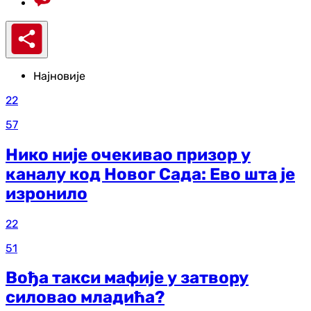
Најновије
22
57
Нико није очекивао призор у
каналу код Новог Сада: Ево шта је
изронило
22
51
Вођа такси мафије у затвору
силовао младића?