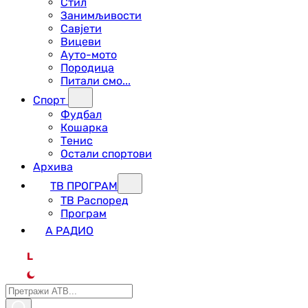
Стил
Занимљивости
Савјети
Вицеви
Ауто-мото
Породица
Питали смо...
Спорт
Фудбал
Кошарка
Тенис
Остали спортови
Архива
ТВ ПРОГРАМ
ТВ Распоред
Програм
А РАДИО
L