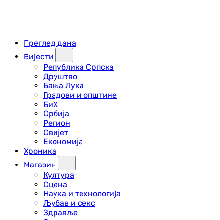
Преглед дана
Вијести
Република Српска
Друштво
Бања Лука
Градови и општине
БиХ
Србија
Регион
Свијет
Економија
Хроника
Магазин
Култура
Сцена
Наука и технологија
Љубав и секс
Здравље