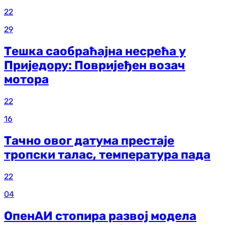
22
29
Тешка саобраћајна несрећа у
Приједору: Повријеђен возач
мотора
22
16
Тачно овог датума престаје
тропски талас, температура пада
22
04
ОпенАИ стопира развој модела