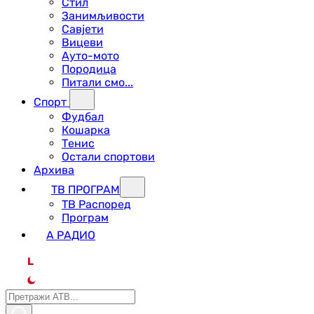
Стил
Занимљивости
Савјети
Вицеви
Ауто-мото
Породица
Питали смо...
Спорт
Фудбал
Кошарка
Тенис
Остали спортови
Архива
ТВ ПРОГРАМ
ТВ Распоред
Програм
А РАДИО
L