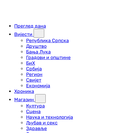
Преглед дана
Вијести
Република Српска
Друштво
Бања Лука
Градови и општине
БиХ
Србија
Регион
Свијет
Економија
Хроника
Магазин
Култура
Сцена
Наука и технологија
Љубав и секс
Здравље