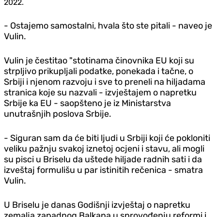
2022.
- Ostajemo samostalni, hvala što ste pitali - naveo je
Vulin.
Vulin je čestitao "stotinama činovnika EU koji su
strpljivo prikupljali podatke, ponekada i tačne, o
Srbiji i njenom razvoju i sve to preneli na hiljadama
stranica koje su nazvali - izvještajem o napretku
Srbije ka EU - saopšteno je iz Ministarstva
unutrašnjih poslova Srbije.
- Siguran sam da će biti ljudi u Srbiji koji će pokloniti
veliku pažnju svakoj iznetoj ocjeni i stavu, ali mogli
su pisci u Briselu da uštede hiljade radnih sati i da
izveštaj formulišu u par istinitih rečenica - smatra
Vulin.
U Briselu je danas Godišnji izvještaj o napretku
zemalja zapadnog Balkana u sprovođenju reformi i