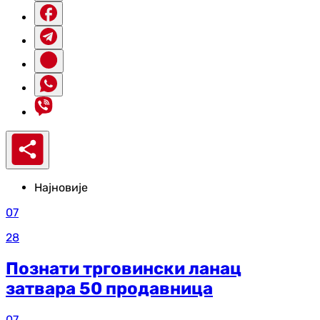
Најновије
07
28
Познати трговински ланац
затвара 50 продавница
07