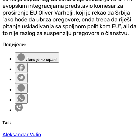
evopskim integracijama predstavio komesar za
proširenje EU Oliver Varhelji, koji je rekao da Srbija
"ako hoće da ubrza pregovore, onda treba da riješi
pitanje usklađivanja sa spoljnom politikom EU", ali da
to nije razlog za suspenziju pregovora o članstvu.
Подијели:
Линк је копиран!
Таг
:
Aleksandar Vulin