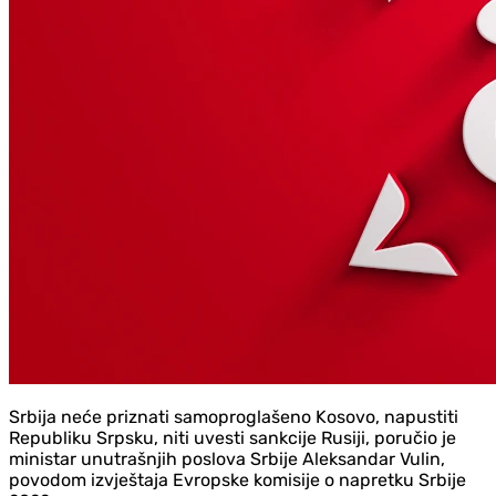
Srbija neće priznati samoproglašeno Kosovo, napustiti
Republiku Srpsku, niti uvesti sankcije Rusiji, poručio je
ministar unutrašnjih poslova Srbije Aleksandar Vulin,
povodom izvještaja Evropske komisije o napretku Srbije