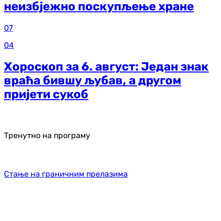
неизбјежно поскупљење хране
07
04
Хороскоп за 6. август: Један знак
враћа бившу љубав, а другом
пријети сукоб
Тренутно на програму
Стање на граничним прелазима