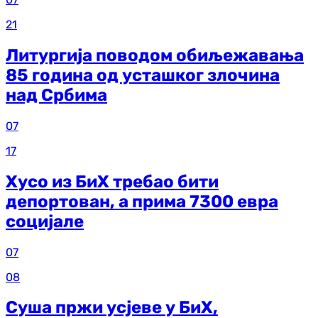
21
Литургија поводом обиљежавања
85 година од усташког злочина
над Србима
07
17
Хусо из БиХ требао бити
депортован, а прима 7300 евра
социјале
07
08
Суша пржи усјеве у БиХ,