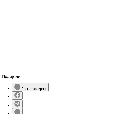
Подијели:
Линк је копиран!