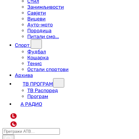
Стил
Занимљивости
Савјети
Вицеви
Ауто-мото
Породица
Питали смо...
Спорт
Фудбал
Кошарка
Тенис
Остали спортови
Архива
ТВ ПРОГРАМ
ТВ Распоред
Програм
А РАДИО
L