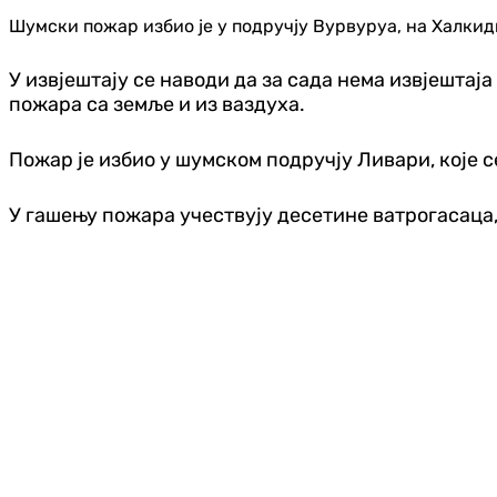
Шумски пожар избио је у подручју Вурвуруа, на Халкидик
У извјештају се наводи да за сада нема извјештаја
пожара са земље и из ваздуха.
Пожар је избио у шумском подручју Ливари, које 
У гашењу пожара учествују десетине ватрогасаца, 