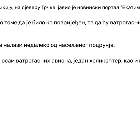
ију, на сјеверу Грчке, јавио је новински портал "Екатим
 о томе да је било ко повријеђен, те да су ватрогас
се налази недалеко од насељеног подручја.
осам ватрогасних авиона, један хеликоптер, као и