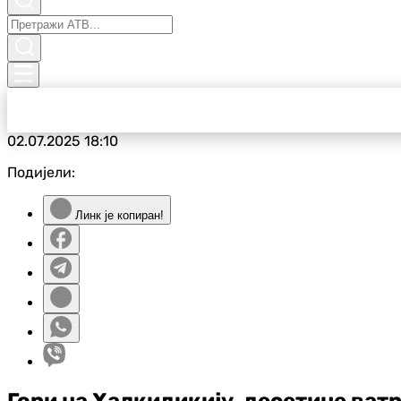
02.07.2025
18:10
Подијели:
Линк је копиран!
Гори на Халкидикију, десетине ват