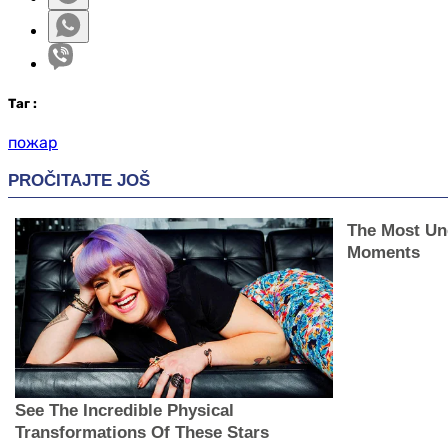
Таг
:
пожар