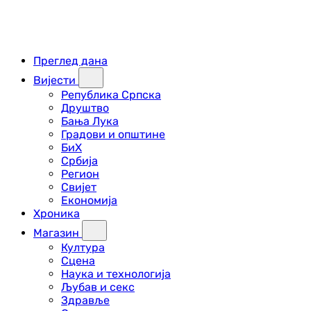
Преглед дана
Вијести
Република Српска
Друштво
Бања Лука
Градови и општине
БиХ
Србија
Регион
Свијет
Економија
Хроника
Магазин
Култура
Сцена
Наука и технологија
Љубав и секс
Здравље