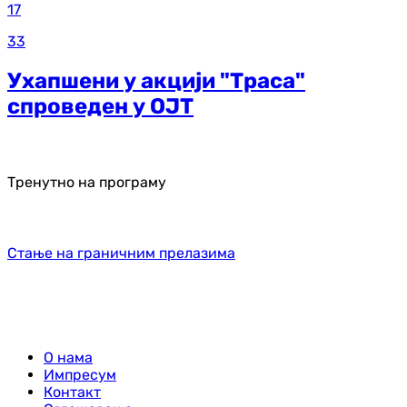
17
33
Ухапшени у акцији "Траса"
спроведен у ОЈТ
Тренутно на програму
Стање на граничним прелазима
О нама
Импресум
Контакт