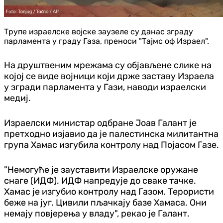
Трупе израелске војске заузеле су данас зграду
парламента у граду Газа, преноси "Тајмс оф Израел".
На друштвеним мрежама су објављене слике на
којој се виде војници који држе заставу Израела
у згради парламента у Гази, наводи израелски
медиј.
Израелски министар одбране Јоав Галант је
претходно изјавио да је палестинска милитантна
група Хамас изгубила контролу над Појасом Газе.
"Немогуће је зауставити Израелске оружане
снаге (ИДФ). ИДФ напредује до сваке тачке.
Хамас је изгубио контролу над Газом. Терористи
беже на југ. Цивили пљачкају базе Хамаса. Они
немају повjерења у владу", рекао је Галант.