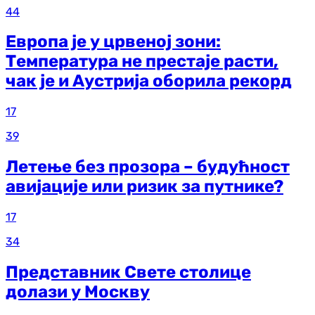
44
Европа је у црвеној зони:
Температура не престаје расти,
чак је и Аустрија оборила рекорд
17
39
Летење без прозора – будућност
авијације или ризик за путнике?
17
34
Представник Свете столице
долази у Москву