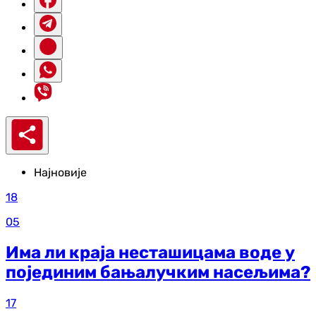
Најновије
18
05
Има ли краја несташицама воде у
појединим бањалучким насељима?
17