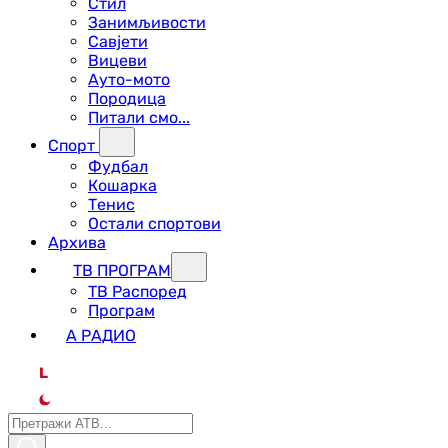
Стил
Занимљивости
Савјети
Вицеви
Ауто-мото
Породица
Питали смо...
Спорт
Фудбал
Кошарка
Тенис
Остали спортови
Архива
ТВ ПРОГРАМ
ТВ Распоред
Програм
А РАДИО
L