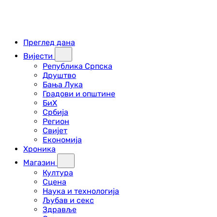
Преглед дана
Вијести
Република Српска
Друштво
Бања Лука
Градови и општине
БиХ
Србија
Регион
Свијет
Економија
Хроника
Магазин
Култура
Сцена
Наука и технологија
Љубав и секс
Здравље