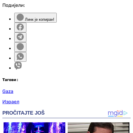
Подијели:
Линк је копиран!
Таг
ови
:
Gaza
Израел