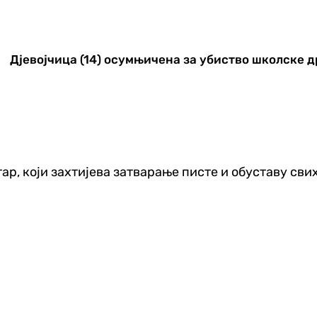
Дјевојчица (14) осумњичена за убиство школске 
р, који захтијева затварање писте и обуставу свих 