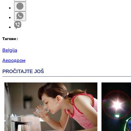
Таг
ови
:
Belgija
Аеродром