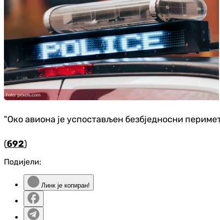
"Око авиона је успостављен безбједносни перимета
(
б92
)
Подијели:
Линк је копиран!