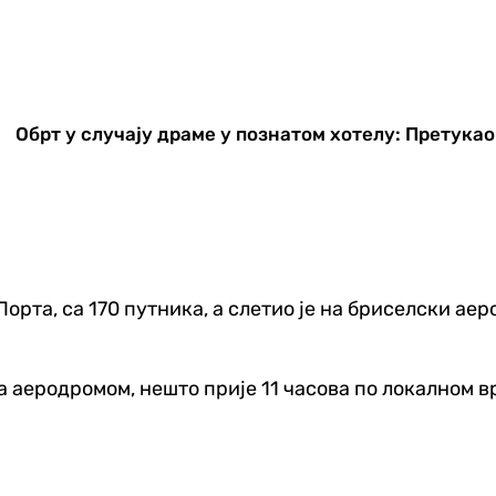
Обрт у случају драме у познатом хотелу: Претукао
орта, са 170 путника, а слетио је на бриселски ае
а аеродромом, нешто прије 11 часова по локалном вр