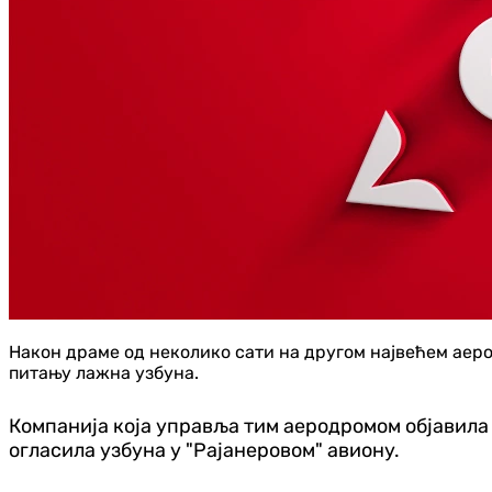
Након драме од неколико сати на другом највећем аерод
питању лажна узбуна.
Компанија која управља тим аеродромом објавила ј
огласила узбуна у "Рајанеровом" авиону.