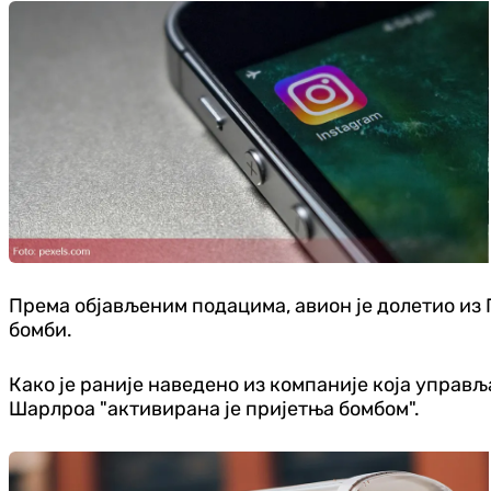
Према објављеним подацима, авион је долетио из П
бомби.
Како је раније наведено из компаније која управљ
Шарлроа "активирана је пријетња бомбом".