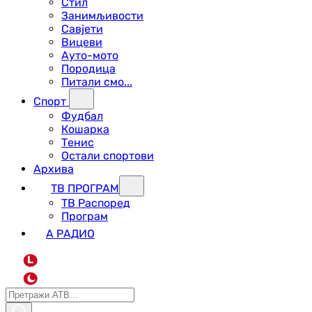
Стил
Занимљивости
Савјети
Вицеви
Ауто-мото
Породица
Питали смо...
Спорт
Фудбал
Кошарка
Тенис
Остали спортови
Архива
ТВ ПРОГРАМ
ТВ Распоред
Програм
А РАДИО
L