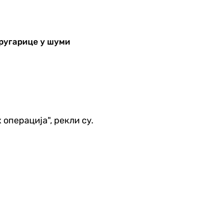
другарице у шуми
операција", рекли су.