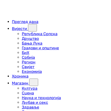
Преглед дана
Вијести
Република Српска
Друштво
Бања Лука
Градови и општине
БиХ
Србија
Регион
Свијет
Економија
Хроника
Магазин
Култура
Сцена
Наука и технологија
Љубав и секс
Здравље