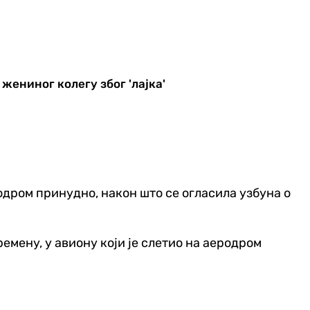
 жениног колегу због 'лајка'
родром принудно, након што се огласила узбуна о
емену, у авиону који је слетио на аеродром