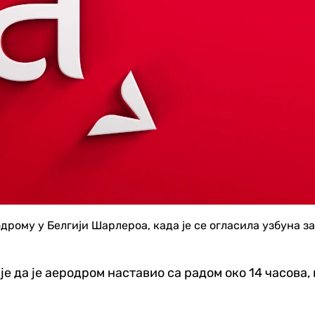
рому у Белгији Шарлероа, када је се огласила узбуна за 
е да је аеродром наставио са радом око 14 часова,