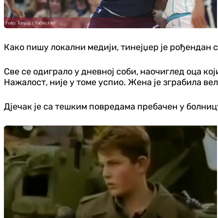
Како пишу локални медији, тинејџер је рођендан с
Све се одиграло у дневној соби, наочиглед оца који
Нажалост, није у томе успио. Жена је зграбила ве
Дјечак је са тешким повредама пребачен у болниц