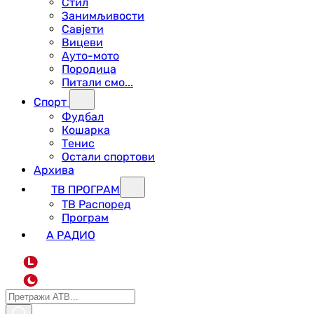
Стил
Занимљивости
Савјети
Вицеви
Ауто-мото
Породица
Питали смо...
Спорт
Фудбал
Кошарка
Тенис
Остали спортови
Архива
ТВ ПРОГРАМ
ТВ Распоред
Програм
А РАДИО
L