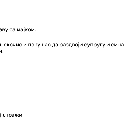
аву са мајком.
и, скочио и покушао да раздвоји супругу и сина.
и.
ој стражи