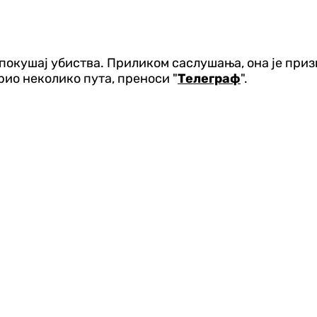
окушај убиства. Приликом саслушања, она је признал
рио неколико пута, преноси "
Телеграф
".