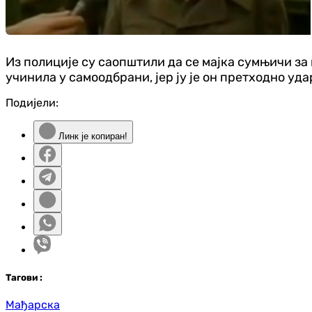
Из полиције су саопштили да се мајка сумњичи за п
учинила у самоодбрани, јер ју је он претходно уда
Подијели:
Линк је копиран!
Таг
ови
:
Мађарска