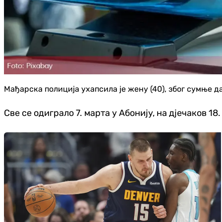
Мађарска полиција ухапсила је жену (40), због сумње д
Све се одиграло 7. марта у Абонију, на дјечаков 18