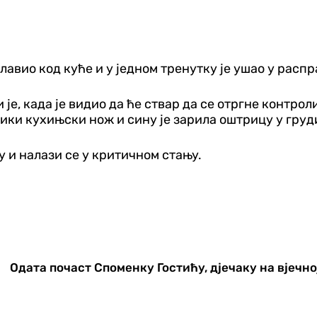
лавио код куће и у једном тренутку је ушао у распр
 је, када је видио да ће ствар да се отргне контрол
лики кухињски нож и сину је зарила оштрицу у груд
у и налази се у критичном стању.
Одата почаст Споменку Гостићу, дјечаку на вјечн