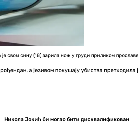
а је свом сину (18) зарила нож у груди приликом прослав
. рођендан, а језивом покушају убиства претходила 
Никола Јокић би могао бити дисквалификован