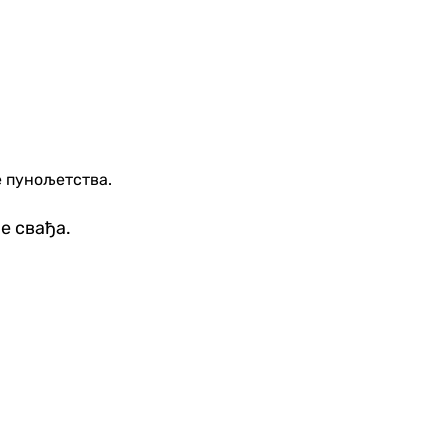
е пунољетства.
је свађа.