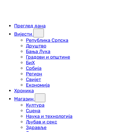
Преглед дана
Вијести
Република Српска
Друштво
Бања Лука
Градови и општине
БиХ
Србија
Регион
Свијет
Економија
Хроника
Магазин
Култура
Сцена
Наука и технологија
Љубав и секс
Здравље