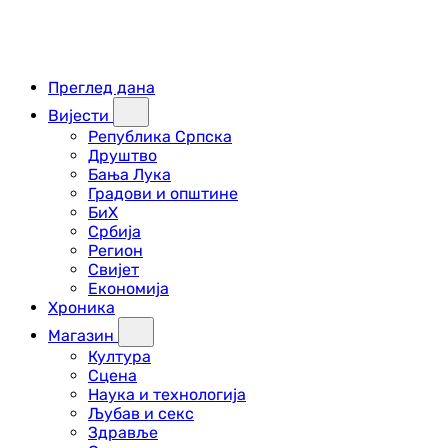
Преглед дана
Вијести
Република Српска
Друштво
Бања Лука
Градови и општине
БиХ
Србија
Регион
Свијет
Економија
Хроника
Магазин
Култура
Сцена
Наука и технологија
Љубав и секс
Здравље