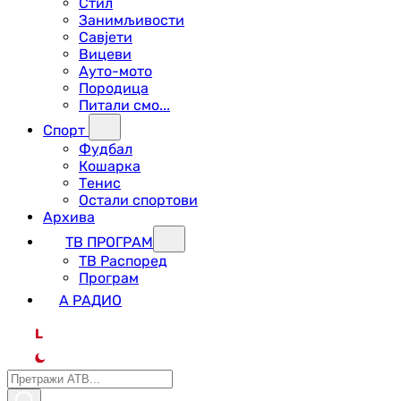
Стил
Занимљивости
Савјети
Вицеви
Ауто-мото
Породица
Питали смо...
Спорт
Фудбал
Кошарка
Тенис
Остали спортови
Архива
ТВ ПРОГРАМ
ТВ Распоред
Програм
А РАДИО
L