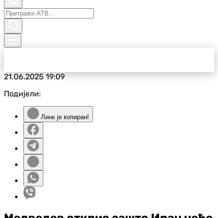
21.06.2025
19:09
Подијели:
Линк је копиран!
Медведев открио зашто Иран неће