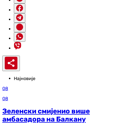
Најновије
08
08
Зеленски смијенио више
амбасадора на Балкану