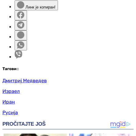
Линк је копиран!
Таг
ови
:
Дмитриј Медведев
Израел
Иран
Русија