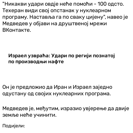
"Никакви удари овдје неће помоћи - 100 одсто.
Техеран види свој опстанак у нуклеарном
програму. Наставља га по сваку цијену", навео је
Медведев у објави на друштвеној мрежи
ВКонтакте.
Израел узвраћа: Удари по регији познатој
по производњи нафте
Он је предложио да Иран и Израел заједно
одустану од својих нуклеарних програма.
Медведев је, међутим, изразио увјерење да двије
земље неће учинити.
Подијели: