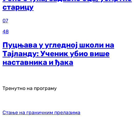
старицу
07
48
Пуцњава у угледној школи на
Тајланду: Ученик убио више
наставника и ђака
Тренутно на програму
Стање на граничним прелазима