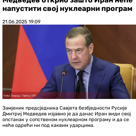
напустити свој нуклеaрни програм
21.06.2025
19:09
Замјеник предсједника Савјета безбједности Русије
Дмитриј Медведев изјавио је да данас Иран види свој
опстанак у сопственом нуклеарном програму и да се
неће одрећи ни под каквим ударцима.