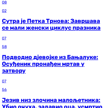
08
02
Сутра је Петка Трнова: Завршава
се мали женски циклус празника
07
58
Подводио дјевојке из Бањалуке:
Осуђеник пронађен мртав у
затвору
07
56
Језив низ злочина малољетника:
Убио очуха, задавио оца, усмртио