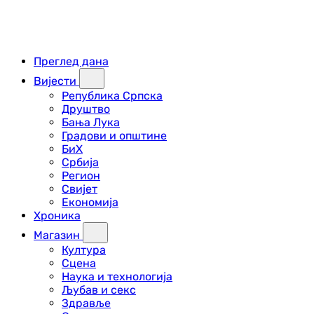
Преглед дана
Вијести
Република Српска
Друштво
Бања Лука
Градови и општине
БиХ
Србија
Регион
Свијет
Економија
Хроника
Магазин
Култура
Сцена
Наука и технологија
Љубав и секс
Здравље