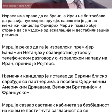
Израел има право да се брани, а Иран не би требало
да развија нуклеарно оружје, саопштио је данас
њемачки канцелар Фридрих Мерц и позвао обје
стране да се уздрже од ескалације и дестабилизације
региона.
Мерц је рекао да га је израелски премијер
Бањамин Нетанјаху обавијестио јутрос у
телефонском разговору о израелском нападу на
Иран, пренио је Ројтерс.
Њемачки канцелар је истакао да Берлин блиско
сарађује са партнерима, а посебно Сједињеним
Америчким Државама, Великом Британијом и
Француском.
Мерц је сазвао састанак кабинета за безбједност
на којем је постигнута сагласност да се