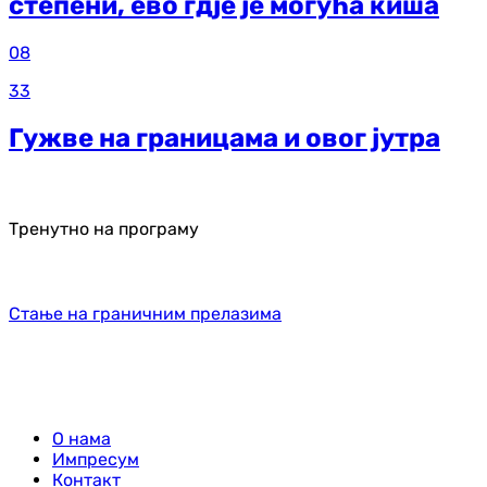
степени, ево гдје је могућа киша
08
33
Гужве на границама и овог јутра
Тренутно на програму
Стање на граничним прелазима
О нама
Импресум
Контакт