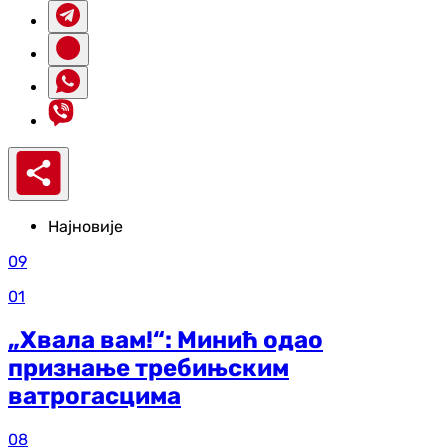
Најновије
09
01
„Хвала вам!“: Минић одао
признање требињским
ватрогасцима
08