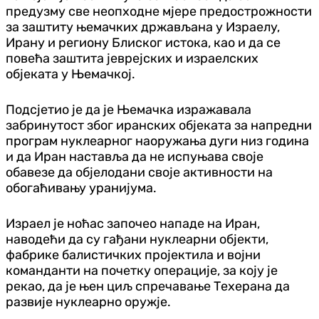
предузму све неопходне мјере предострожности
за заштиту њемачких држављана у Израелу,
Ирану и региону Блиског истока, као и да се
повећа заштита јеврејских и израелских
објеката у Њемачкој.
Подсјетио је да је Њемачка изражавала
забринутост због иранских објеката за напредни
програм нуклеарног наоружања дуги низ година
и да Иран наставља да не испуњава своје
обавезе да објелодани своје активности на
обогаћивању уранијума.
Израел је ноћас започео нападе на Иран,
наводећи да су гађани нуклеарни објекти,
фабрике балистичких пројектила и војни
команданти на почетку операције, за коју је
рекао, да је њен циљ спречавање Техерана да
развије нуклеарно оружје.