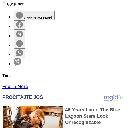
Подијели:
Линк је копиран!
Таг
:
Fridrih Merc