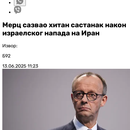
Мерц сазвао хитан састанак након
израелског напада на Иран
Извор:
Б92
13.06.2025
11:23