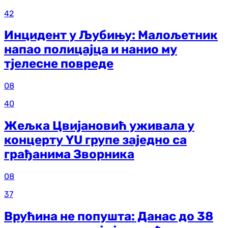
42
Инцидент у Љубињу: Малољетник
напао полицајца и нанио му
тјелесне повреде
08
40
Жељка Цвијановић уживала у
концерту YU групе заједно са
грађанима Зворника
08
37
Врућина не попушта: Данас до 38