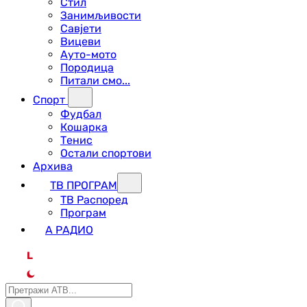
Стил
Занимљивости
Савјети
Вицеви
Ауто-мото
Породица
Питали смо...
Спорт
Фудбал
Кошарка
Тенис
Остали спортови
Архива
ТВ ПРОГРАМ
ТВ Распоред
Програм
А РАДИО
L