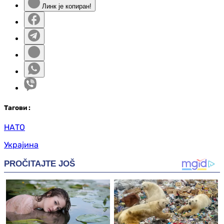
Линк је копиран!
Таг
ови
:
НАТО
Украјина