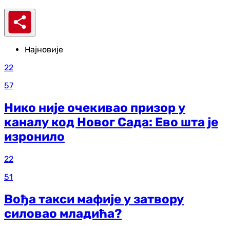
Најновије
22
57
Нико није очекивао призор у
каналу код Новог Сада: Ево шта је
изронило
22
51
Вођа такси мафије у затвору
силовао младића?