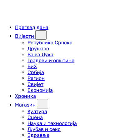
Преглед дана
Вијести
Република Српска
Друштво
Бања Лука
Градови и општине
БиХ
Србија
Регион
Свијет
Економија
Хроника
Магазин
Култура
Сцена
Наука и технологија
Љубав и секс
Здравље