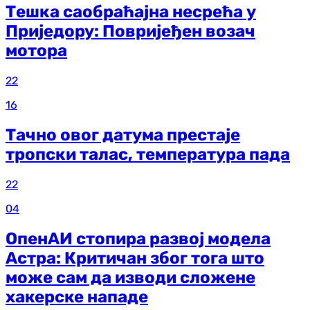
Тешка саобраћајна несрећа у
Приједору: Повријеђен возач
мотора
22
16
Тачно овог датума престаје
тропски талас, температура пада
22
04
ОпенАИ стопира развој модела
Астра: Критичан због тога што
може сам да изводи сложене
хакерске нападе