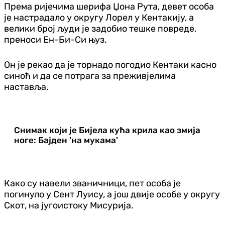
Према ријечима шерифа Џона Рута, девет особа
је настрадало у округу Лорел у Кентакију, а
велики број људи је задобио тешке повреде,
преноси Ен-Би-Си њуз.
Он је рекао да је торнадо погодио Кентаки касно
синоћ и да се потрага за преживјелима
наставља.
Снимак који је Бијела кућа крила као змија
ноге: Бајден 'на мукама'
Како су навели званичници, пет особа је
погинуло у Сент Луису, а још двије особе у округу
Скот, на југоистоку Мисурија.