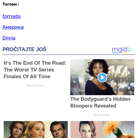
Таг
ови
:
tornado
Америка
Олуја