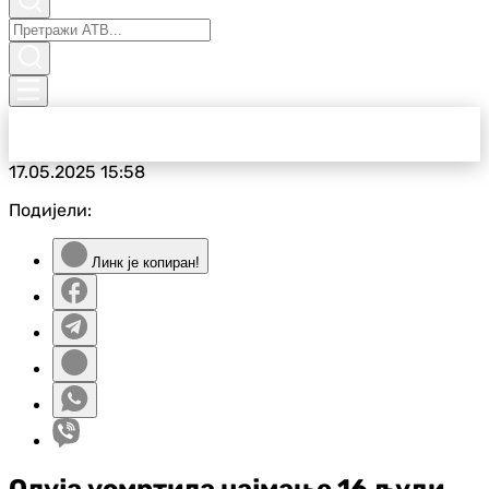
17.05.2025
15:58
Подијели:
Линк је копиран!
Олуја усмртила најмање 16 људи,