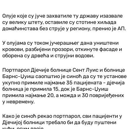
Олује које су јуче захватиле ту државу изазвале
су велику штету, оставиле су стотине хиљада
домаћинстава без струје у региону, пренио је АП.
У олујама су током јучерашњег дана уништени
кровови, разбијени прозори, откинуте фасаде и
оборена су дрвећа и струјни водови.
Портпарол Дјечије болнице Сент Луис и болнице
Барнс-Џуиш саопштио је синоћ да су те установе
укупно примиле најмање 35 пацијената - дјечија
болница је примила 15, док је Барнс-Џуиш
примила најмање 20, а можда и 30 повријеђених
у невремену.
Како је синоћ рекао портпарол, сви пацијенти у
Дјечијој болници требало би да буду пуштени
кући, осим двоје.