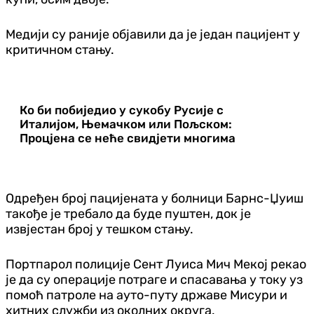
Медији су раније објавили да је један пацијент у
критичном стању.
Ко би побиједио у сукобу Русије с
Италијом, Њемачком или Пољском:
Процјена се неће свидјети многима
Одређен број пацијената у болници Барнс-Џуиш
такође је требало да буде пуштен, док је
извјестан број у тешком стању.
Портпарол полиције Сент Луиса Мич Мекој рекао
је да су операције потраге и спасавања у току уз
помоћ патроле на ауто-путу државе Мисури и
хитних служби из околних округа.