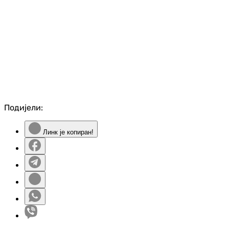
Подијели:
Линк је копиран!