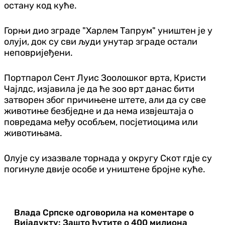
остану код куће.
Горњи дио зграде "Харлем Тапрум" уништен је у
олуји, док су сви људи унутар зграде остали
неповријеђени.
Портпарол Сент Луис Зоолошког врта, Кристи
Чајлдс, изјавила је да ће зоо врт данас бити
затворен због причињене штете, али да су све
животиње безбједне и да нема извјештаја о
повредама међу особљем, посјетиоцима или
животињама.
Олује су изазвале торнада у округу Скот гдје су
погинуле двије особе и уништене бројне куће.
Влада Српске одговорила на коментаре о
Вијадукту: Зашто ћутите о 400 милиона