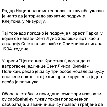
Радар Националне метеоролошке службе указао
је на то да је торнадо захватио подручје
Клејтона, у Мизурију.
Тај торнадо погодио је подручје Форест Парка, у
којем се налази Сент Луис Зоолошки врт, као и
локацију Свјетске изложбе и Олимпијских игара
1904. године.
У цркви "Центениал Кристиан", командант
ватрогасне јединице Сент Луиса, Вилијам
Полихан, рекао је да су три особе морале да буду
спашене након што је дио цркве срушен, а једна
особа је погинула.
Оборена стабла и покидани семафори изазвали
су саобраћајну гужву током поподневног
саобраћаја, а званичници су позвали грађане да