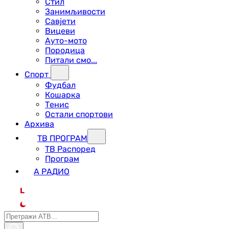
Стил
Занимљивости
Савјети
Вицеви
Ауто-мото
Породица
Питали смо...
Спорт
Фудбал
Кошарка
Тенис
Остали спортови
Архива
ТВ ПРОГРАМ
ТВ Распоред
Програм
А РАДИО
L