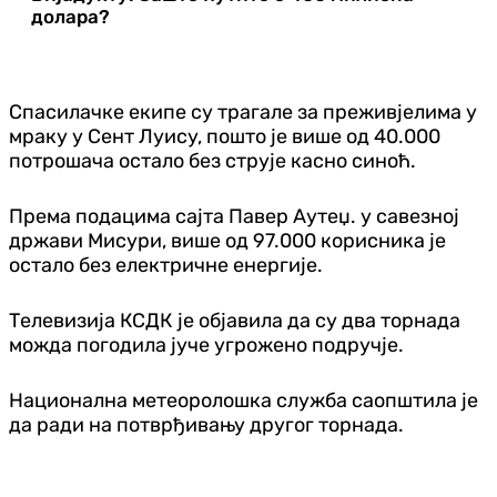
долара?
Спасилачке екипе су трагале за преживјелима у
мраку у Сент Луису, пошто је више од 40.000
потрошача остало без струје касно синоћ.
Према подацима сајта Павер Аутеџ. у савезној
држави Мисури, више од 97.000 корисника је
остало без електричне енергије.
Телевизија КСДК је објавила да су два торнада
можда погодила јуче угрожено подручје.
Национална метеоролошка служба саопштила је
да ради на потврђивању другог торнада.