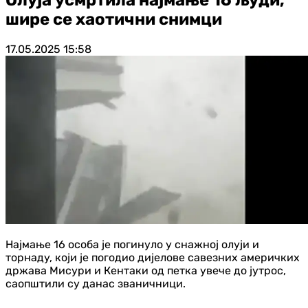
шире се хаотични снимци
17.05.2025
15:58
Најмање 16 особа је погинуло у снажној олуји и
торнаду, који је погодио дијелове савезних америчких
држава Мисури и Кентаки од петка увече до јутрос,
саопштили су данас званичници.