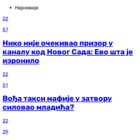
Најновије
22
57
Нико није очекивао призор у
каналу код Новог Сада: Ево шта је
изронило
22
51
Вођа такси мафије у затвору
силовао младића?
22
29