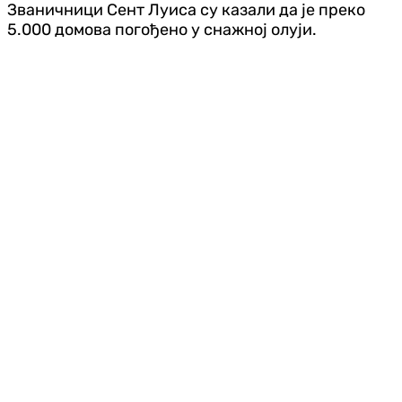
Званичници Сент Луиса су казали да је преко
5.000 домова погођено у снажној олуји.