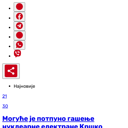
Најновије
21
30
Могуће је потпуно гашење
нуклеарне електране Кршко