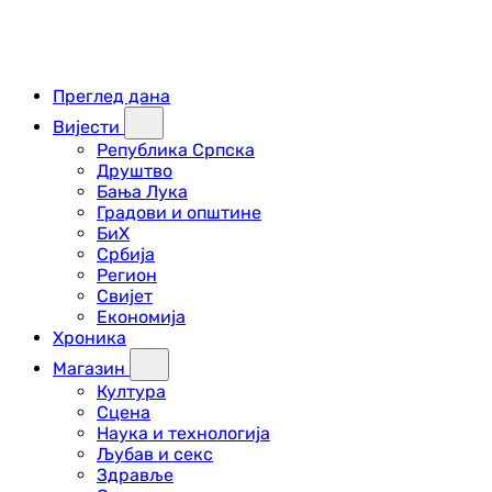
Преглед дана
Вијести
Република Српска
Друштво
Бања Лука
Градови и општине
БиХ
Србија
Регион
Свијет
Економија
Хроника
Магазин
Култура
Сцена
Наука и технологија
Љубав и секс
Здравље