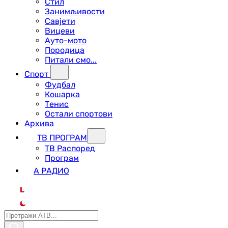
Стил
Занимљивости
Савјети
Вицеви
Ауто-мото
Породица
Питали смо...
Спорт
Фудбал
Кошарка
Тенис
Остали спортови
Архива
ТВ ПРОГРАМ
ТВ Распоред
Програм
А РАДИО
L