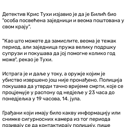
Детектив Крис Тухи изјавио је да је Билић био
"особа посвећена заједници и веома поштована у
свом крају".
"Као што можете да замислите, веома је тежак
период, али заједница пружа велику подршку
супрузи и покушава да јој помогне колико год
може", рекао је Тухи.
Истрага је и даље у току, а оружје којим је
убиство извршено још није пронађено. Полиција
покушава да утврди тачно вријеме смрти, које се
процјењује у распону од недјеље у 23 часа до
понедјељка у 19 часова, 14. јула.
Грађани који имају било какву информацију или
снимке сигурносних камера из тог периода
позивају се да контактирају полицију, пише