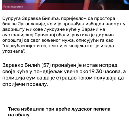
Супруга Здравка Билића, поријеклом са простора
бивше Југославије, који је пронађен избоден насмрт у
дворишту њихове луксузне куће у Варани на
аустралијској Сунчаној обали, упутила је дирљив
опроштај од свог вољеног мужа, описујући га као
"најљубазнијег и најнежнијег човјека ког је икада
упознала".
Здравко Билић (57) пронађен је мртав испред
своје куће у понедјељак увече око 19.30 часова, а
полиција сумња да је страдао током покушаја да
спријечи провалу.
Тиса избацила три вреће људског пепела
на обалу