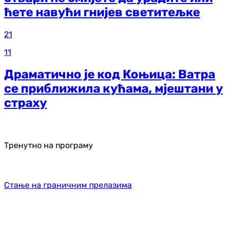
ћете навући гнијев светитељке
21
11
Драматично је код Коњица: Ватра
се приближила кућама, мјештани у
страху
Тренутно на програму
Стање на граничним прелазима