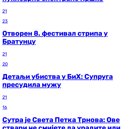
21
23
Отворен 8. фестивал стрипа у
Братунцу
21
20
Детаљи убиства у БиХ: Супруга
пресудила мужу
21
16
Сутра је Света Петка Трнова: Ове
ствари не смијете да урадите или