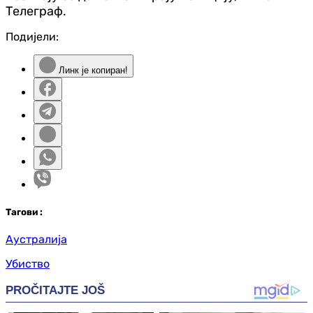
Телеграф.
Подијели:
Линк је копиран!
Таг
ови
:
Аустралија
Убиство