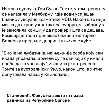
Његова супруга, Гри Сузан Томте, у том тренутку
се налазила у Мелбурну, гдје води успјешан
бизнис луксузне козметике HÜD. Након што није
могла да ступи у контакт са супругом, забринута
је замолила комшију да провјери шта се дешава.
Комшија је тада пронашао беживотно тијело
Билића у предњем дворишту њихове куће.
"Био је најљубазнија, најњежнија особа коју сам
икада упознала. Вољели су га сви који су имали
среће да га упознају", изјавила је потресена
Томте за аустралијски 9њуз, након што је хитно
допутовала назад у Квинсланд.
Станковић: Фокус на заштити права
радника из Републике Српске