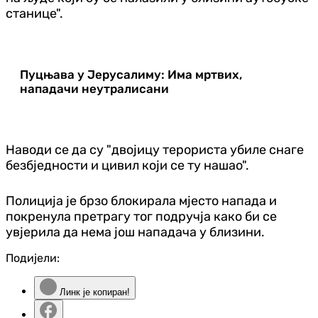
станице".
Пуцњава у Јерусалиму: Има мртвих,
нападачи неутралисани
Наводи се да су "двојицу терориста убиле снаге
безбједности и цивил који се ту нашао".
Полиција је брзо блокирала мјесто напада и
покренула претрагу тог подручја како би се
увјерила да нема још нападача у близини.
Подијели:
Линк је копиран!