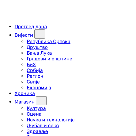
Преглед дана
Вијести
Република Српска
Друштво
Бања Лука
Градови и општине
БиХ
Србија
Регион
Свијет
Економија
Хроника
Магазин
Култура
Сцена
Наука и технологија
Љубав и секс
Здравље