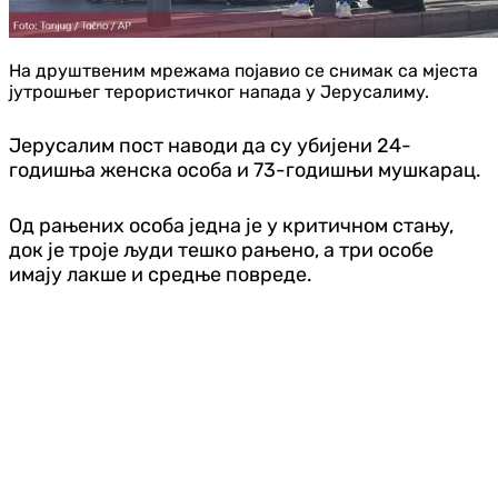
На друштвеним мрежама појавио се снимак са мјеста
јутрошњег терористичког напада у Јерусалиму.
Јерусалим пост наводи да су убијени 24-
годишња женска особа и 73-годишњи мушкарац.
Од рањених особа једна је у критичном стању,
док је троје људи тешко рањено, а три особе
имају лакше и средње повреде.