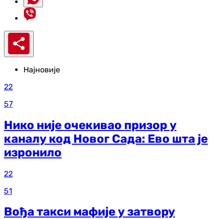
Најновије
22
57
Нико није очекивао призор у
каналу код Новог Сада: Ево шта је
изронило
22
51
Вођа такси мафије у затвору