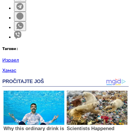
Таг
ови
:
Израел
Хамас