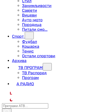
Стил
Занимљивости
Савјети
Вицеви
Ауто-мото
Породица
Питали смо...
Спорт
Фудбал
Кошарка
Тенис
Остали спортови
Архива
ТВ ПРОГРАМ
ТВ Распоред
Програм
А РАДИО
L