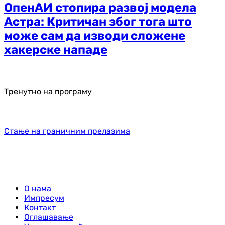
ОпенАИ стопира развој модела
Астра: Критичан због тога што
може сам да изводи сложене
хакерске нападе
Тренутно на програму
Стање на граничним прелазима
О нама
Импресум
Контакт
Оглашавање