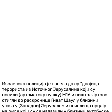
Израелска полиција је навела да су "двојица
терориста из Источног Јерусалима који су
носили (аутоматску пушку) М16 и пиштољ јутрос
стигли до раскрснице Гиват Шаул у близини
улаза у (Западни) Јерусалем и почели да пуцају
на људе који су се налазили у близини аутобуске