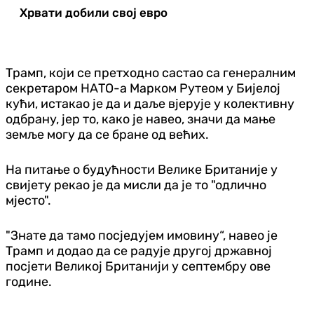
Хрвати добили свој евро
Трамп, који се претходно састао са генералним
секретаром НАТО-а Марком Рутеом у Бијелој
кући, истакао је да и даље вјерује у колективну
одбрану, јер то, како је навео, значи да мање
земље могу да се бране од већих.
На питање о будућности Велике Британије у
свијету рекао је да мисли да је то "одлично
мјесто".
"Знате да тамо посједујем имовину“, навео је
Трамп и додао да се радује другој државној
посјети Великој Британији у септембру ове
године.