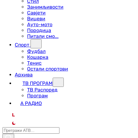
Стил
Занимљивости
Савјети
Вицеви
Ауто-мото
Породица
Питали смо...
Спорт
Фудбал
Кошарка
Тенис
Остали спортови
Архива
ТВ ПРОГРАМ
ТВ Распоред
Програм
А РАДИО
L