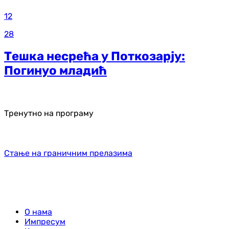
12
28
Тешка несрећа у Поткозарју:
Погинуо младић
Тренутно на програму
Стање на граничним прелазима
О нама
Импресум