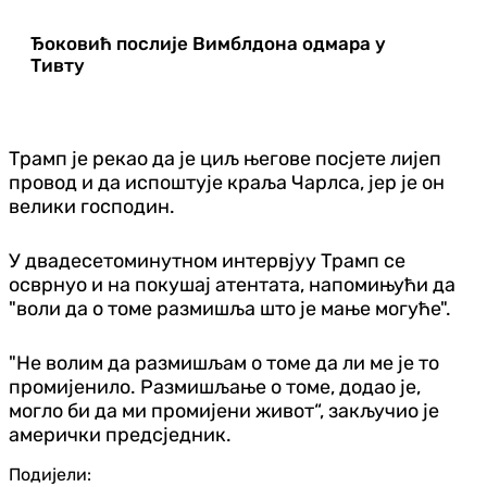
Ђоковић послије Вимблдона одмара у
Тивту
Трамп је рекао да је циљ његове посјете лијеп
провод и да испоштује краља Чарлса, јер је он
велики господин.
У двадесетоминутном интервјуу Трамп се
осврнуо и на покушај атентата, напомињући да
"воли да о томе размишља што је мање могуће".
"Не волим да размишљам о томе да ли ме је то
промијенило. Размишљање о томе, додао је,
могло би да ми промијени живот“, закључио је
амерички предсједник.
Подијели: