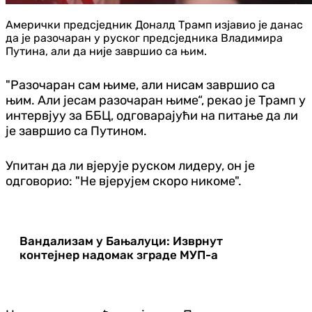
Амерички предсједник Доналд Трамп изјавио је данас
да је разочаран у руског предсједника Владимира
Путина, али да није завршио са њим.
"Разочаран сам њиме, али нисам завршио са
њим. Али јесам разочаран њиме“, рекао је Трамп у
интервјуу за ББЦ, одговарајући на питање да ли
је завршио са Путином.
Упитан да ли вјерује руском лидеру, он је
одговорио: "Не вјерујем скоро никоме".
Вандализам у Бањалуци: Изврнут
контејнер надомак зграде МУП-а