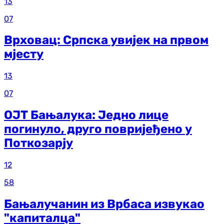
13
07
Врховац: Српска увијек на првом
мјесту
13
07
ОЈТ Бањалука: Једно лице
погинуло, друго повријеђено у
Поткозарју
12
58
Бањалучанин из Врбаса извукао
"капиталца"