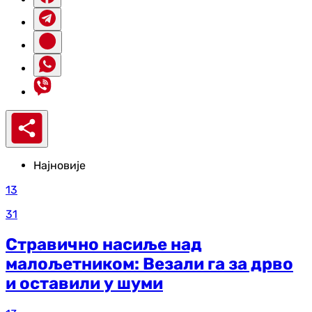
Најновије
13
31
Стравично насиље над
малољетником: Везали га за дрво
и оставили у шуми