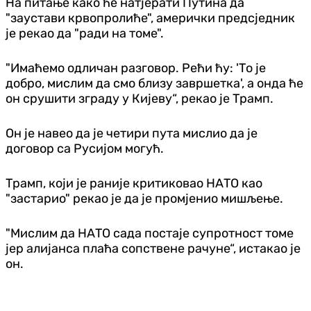
На питање како ће натјерати Путина да
"заустави крвопролиће", амерички предсједник
је рекао да "ради на томе".
"Имаћемо одличан разговор. Рећи ћу: 'То је
добро, мислим да смо близу завршетка', а онда ће
он срушити зграду у Кијеву“, рекао је Трамп.
Он је навео да је четири пута мислио да је
договор са Русијом могућ.
Трамп, који је раније критиковао НАТО као
"застарио" рекао је да је промјенио мишљење.
"Мислим да НАТО сада постаје супротност томе
јер алијанса плаћа сопствене рачуне“, истакао је
он.