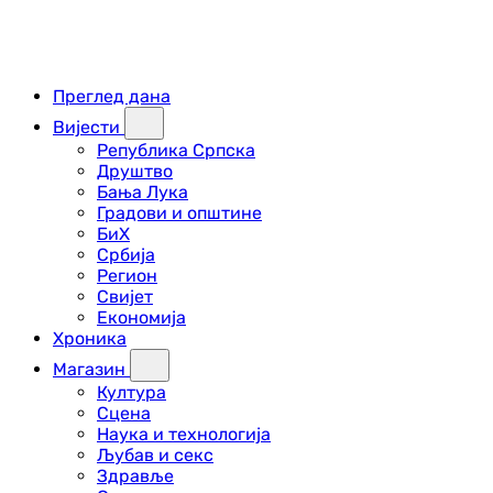
Преглед дана
Вијести
Република Српска
Друштво
Бања Лука
Градови и општине
БиХ
Србија
Регион
Свијет
Економија
Хроника
Магазин
Култура
Сцена
Наука и технологија
Љубав и секс
Здравље