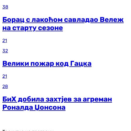
38
Борац с лакоћом савладао Вележ
на старту сезоне
21
32
Велики пожар код Гацка
21
28
БиХ добила захтјев за агреман
Роналда Џонсона