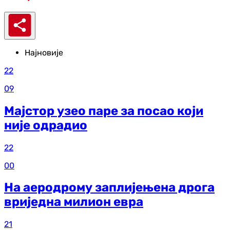
Најновије
22
09
Мајстор узео паре за посао који
није одрадио
22
00
На аеродрому заплијењена дрога
вриједна милион евра
21