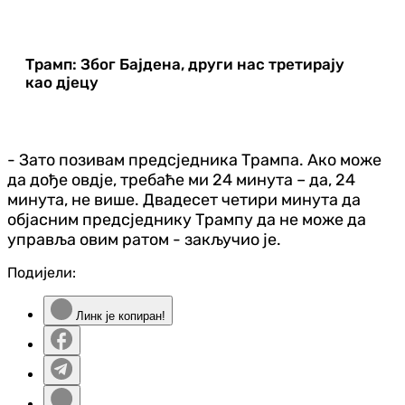
Трамп: Због Бајдена, други нас третирају
као дјецу
- Зато позивам предсједника Трампа. Ако може
да дође овд‌је, требаће ми 24 минута – да, 24
минута, не више. Двадесет четири минута да
објасним предсједнику Трампу да не може да
управља овим ратом - закључио је.
Подијели:
Линк је копиран!