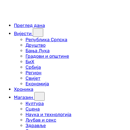
Преглед дана
Вијести
Република Српска
Друштво
Бања Лука
Градови и општине
БиХ
Србија
Регион
Свијет
Економија
Хроника
Магазин
Култура
Сцена
Наука и технологија
Љубав и секс
Здравље