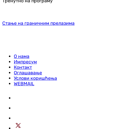
Тренутно на програму
Стање на граничним прелазима
О нама
Импресум
Контакт
Оглашавање
Услови коришћења
WEBMAIL