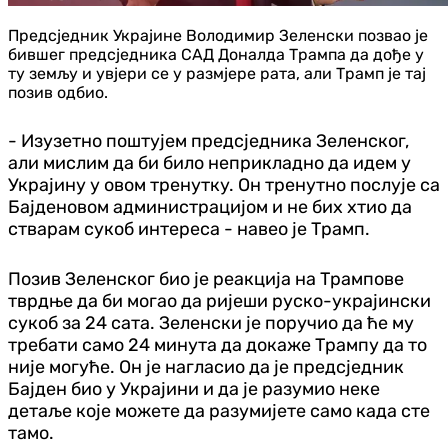
Предсједник Украјине Володимир Зеленски позвао је
бившег предсједника САД Доналда Трампа да дође у
ту земљу и увјери се у размјере рата, али Трамп је тај
позив одбио.
- Изузетно поштујем предсједника Зеленског,
али мислим да би било неприкладно да идем у
Украјину у овом тренутку. Он тренутно послује са
Бајденовом администрацијом и не бих хтио да
стварам сукоб интереса - навео је Трамп.
Позив Зеленског био је реакција на Трампове
тврдње да би могао да ријеши руско-украјински
сукоб за 24 сата. Зеленски је поручио да ће му
требати само 24 минута да докаже Трампу да то
није могуће. Он је нагласио да је предсједник
Бајден био у Украјини и да је разумио неке
детаље које можете да разумијете само када сте
тамо.