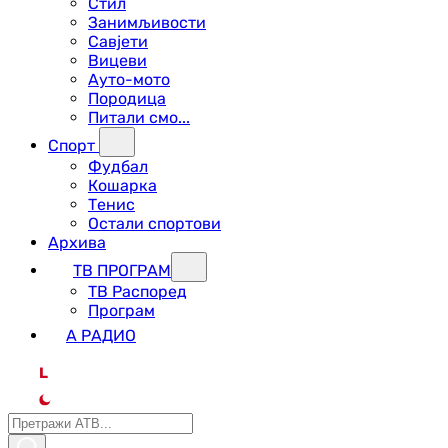
Стил
Занимљивости
Савјети
Вицеви
Ауто-мото
Породица
Питали смо...
Спорт
Фудбал
Кошарка
Тенис
Остали спортови
Архива
ТВ ПРОГРАМ
ТВ Распоред
Програм
А РАДИО
L