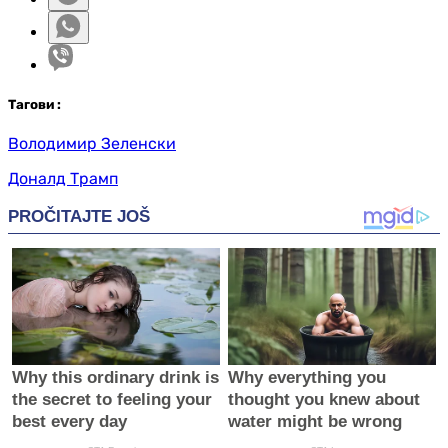
Таг
ови
:
Володимир Зеленски
Доналд Трамп