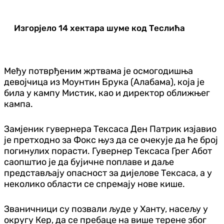
Изгорјело 14 хектара шуме код Теслића
Међу потврђеним жртвама је осмогодишња
девојчица из Моунтин Брука (Алабама), која је
била у кампу Мистик, као и директор оближњег
кампа.
Замјеник гувернера Тексаса Ден Патрик изјавио
је претходно за Фокс њуз да се очекује да ће број
погинулих порасти. Гувернер Тексаса Грег Абот
саопштио је да бујичне поплаве и даље
представљају опасност за дијелове Тексаса, а у
неколико области се спремају нове кише.
Званичници су позвали људе у Ханту, насељу у
округу Кер, да се пребаце на више терене због