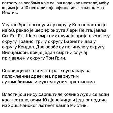
потрагу за особама које се још воде као нестале, међу
којима је и 10 несталих дјевојчица из љетњег кампа
Мистик.
Укупан број погинулих у округу Кер порастао је
на 68, рекао је шериф округа Лери Леита, јавља
Си-Ен-Ен. Шест смртних случаја пријављено је у
округу Травис, три у округу Барнет и два у
округу Кендал. Две особе су погинуле у округу
Вилијамсон, док је један смртни случај
пријављен у округу Том Грин.
Спасиоци се током потраге суочавају са
поломљеним дрвећем, преврнутим
аутомобилима и муљем пуним крхотинама.
Власти још нису саопштиле колико људи се води
као нестало, осим 10 дјевојчица и једног водича
из хришћанског љетњег кампа Мистик.