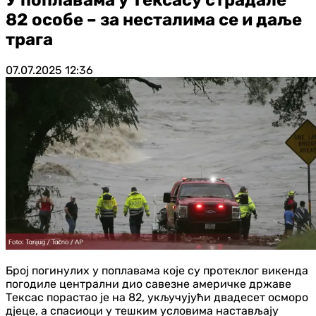
82 особе – за несталима се и даље
трага
07.07.2025
12:36
Број погинулих у поплавама које су протеклог викенда
погодиле централни дио савезне америчке државе
Тексас порастао је на 82, укључујући двадесет осморо
дјеце, а спасиоци у тешким условима настављају