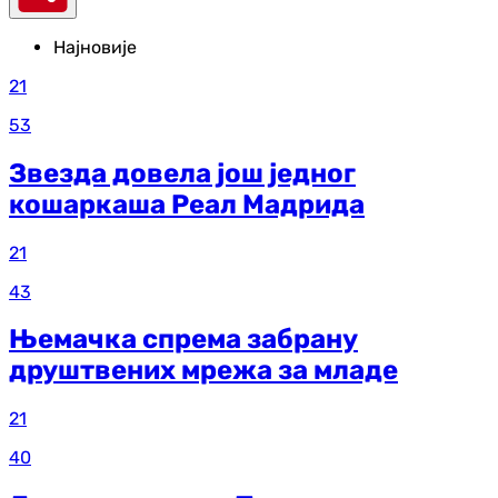
Најновије
21
53
Звезда довела још једног
кошаркаша Реал Мадрида
21
43
Њемачка спрема забрану
друштвених мрежа за младе
21
40