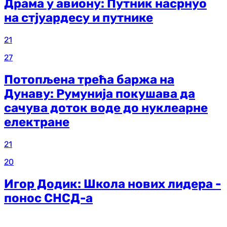
Драма у авиону: Путник насрнуо
на стјуардесу и путнике
21
27
Потопљена трећа баржа на
Дунаву: Румунија покушава да
сачува доток воде до нуклеарне
електране
21
20
Игор Додик: Школа нових лидера -
понос СНСД-а