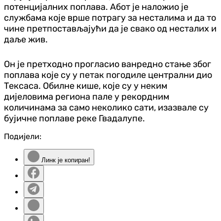
потенцијалних поплава. Абот је наложио је
службама које врше потрагу за несталима и да то
чине претпостављајући да је свако од несталих и
даље жив.
Он је претходно прогласио ванредно стање због
поплава које су у петак погодиле централни дио
Тексаса. Обилне кише, које су у неким
дијеловима региона пале у рекордним
количинама за само неколико сати, изазвале су
бујичне поплаве реке Гвадалупе.
Подијели:
Линк је копиран!