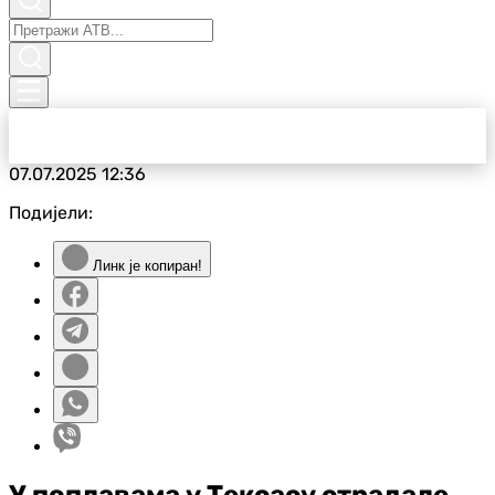
07.07.2025
12:36
Подијели:
Линк је копиран!
У поплавама у Тексасу страдале