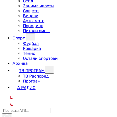
Стил
Занимљивости
Савјети
Вицеви
Ауто-мото
Породица
Питали смо...
Спорт
Фудбал
Кошарка
Тенис
Остали спортови
Архива
ТВ ПРОГРАМ
ТВ Распоред
Програм
А РАДИО
L