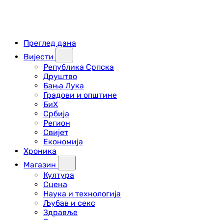
Преглед дана
Вијести
Република Српска
Друштво
Бања Лука
Градови и општине
БиХ
Србија
Регион
Свијет
Економија
Хроника
Магазин
Култура
Сцена
Наука и технологија
Љубав и секс
Здравље