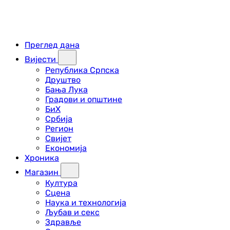
Преглед дана
Вијести
Република Српска
Друштво
Бања Лука
Градови и општине
БиХ
Србија
Регион
Свијет
Економија
Хроника
Магазин
Култура
Сцена
Наука и технологија
Љубав и секс
Здравље