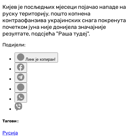
Кијев је посљедњих мјесеци појачао нападе на
руску територију, пошто копнена
контраофанзива украјинских снага покренута
почетком јуна није донијела значајније
резултате, подсјећа "Раша тудеј".
Подијели:
Линк је копиран!
Таг
ови
:
Русија