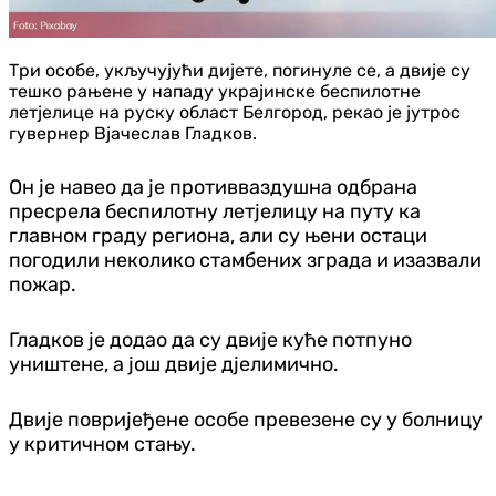
Три особе, укључујући дијете, погинуле се, а двије су
тешко рањене у нападу украјинске беспилотне
летјелице на руску област Белгород, рекао је јутрос
гувернер Вјачеслав Гладков.
Он је навео да је противваздушна одбрана
пресрела беспилотну летјелицу на путу ка
главном граду региона, али су њени остаци
погодили неколико стамбених зграда и изазвали
пожар.
Гладков је додао да су двије куће потпуно
уништене, а још двије дјелимично.
Двије повријеђене особе превезене су у болницу
у критичном стању.