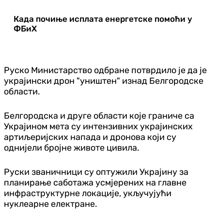
Када почиње исплата енергетске помоћи у
ФБиХ
Руско Министарство одбране потврдило је да је
украјински дрон "уништен" изнад Белгородске
области.
Белгородска и друге области које граниче са
Украјином мета су интензивних украјинских
артиљеријских напада и дронова који су
однијели бројне животе цивила.
Руски званичници су оптужили Украјину за
планирање саботажа усмјерених на главне
инфраструктурне локације, укључујући
нуклеарне електране.