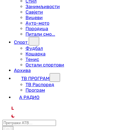
Стил
Занимљивости
Савјети
Вицеви
Ауто-мото
Породица
Питали смо...
Спорт
Фудбал
Кошарка
Тенис
Остали спортови
Архива
ТВ ПРОГРАМ
ТВ Распоред
Програм
А РАДИО
L