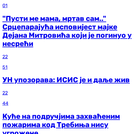
01
"Пусти ме мама, мртав сам.."
Срцепарајућа исповијест мајке
Дејана Митровића који је погинуо у
несрећи
22
51
УН упозорава: ИСИС је и даље жив
22
44
Куће на подручјима захваћеним
пожарима код Требиња нису
угрожене