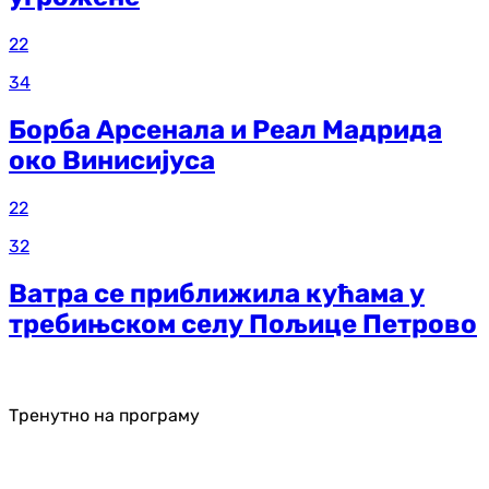
22
34
Борба Арсенала и Реал Мадрида
око Винисијуса
22
32
Ватра се приближила кућама у
требињском селу Пољице Петрово
Тренутно на програму