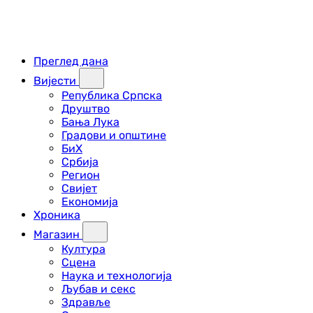
Преглед дана
Вијести
Република Српска
Друштво
Бања Лука
Градови и општине
БиХ
Србија
Регион
Свијет
Економија
Хроника
Магазин
Култура
Сцена
Наука и технологија
Љубав и секс
Здравље