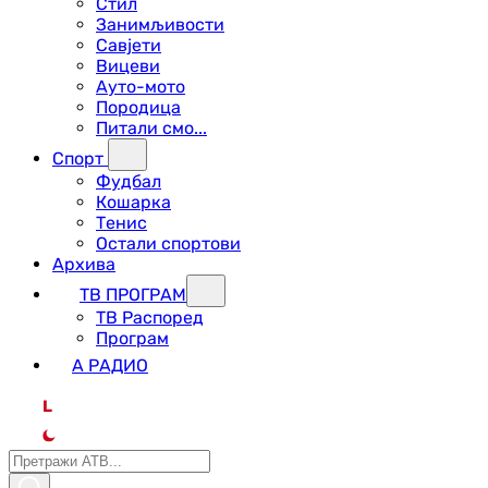
Стил
Занимљивости
Савјети
Вицеви
Ауто-мото
Породица
Питали смо...
Спорт
Фудбал
Кошарка
Тенис
Остали спортови
Архива
ТВ ПРОГРАМ
ТВ Распоред
Програм
А РАДИО
L