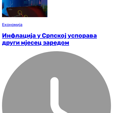
Економија
Инфлација у Српској успорава
други мјесец заредом