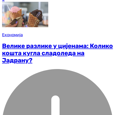
Економија
Велике разлике у цијенама: Колико
кошта кугла сладоледа на
Јадрану?