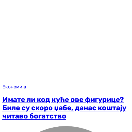
Економија
Имате ли код куће ове фигурице?
Биле су скоро џабе, данас коштају
читаво богатство