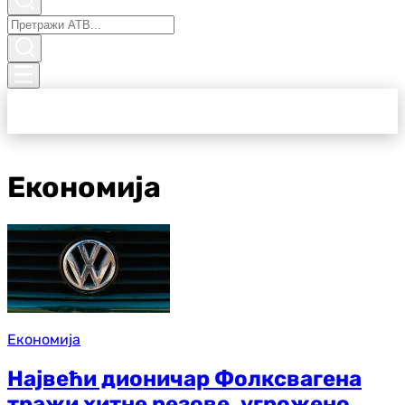
Економија
Економија
Највећи дионичар Фолксвагена
тражи хитне резове, угрожено