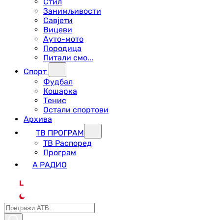
Стил
Занимљивости
Савјети
Вицеви
Ауто-мото
Породица
Питали смо...
Спорт
Фудбал
Кошарка
Тенис
Остали спортови
Архива
ТВ ПРОГРАМ
ТВ Распоред
Програм
А РАДИО
L