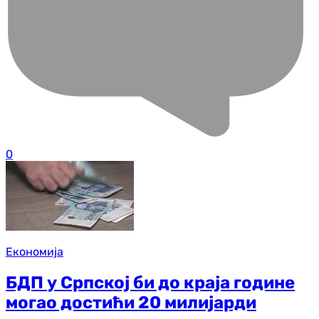
0
Економија
БДП у Српској би до краја године
могао достићи 20 милијарди