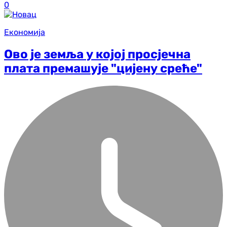
0
Економија
Ово је земља у којој просјечна
плата премашује "цијену среће"