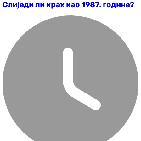
Слиједи ли крах као 1987. године?