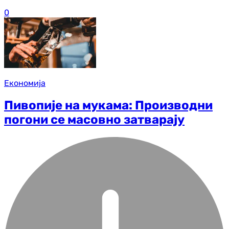
0
Економија
Пивопије на мукама: Производни
погони се масовно затварају