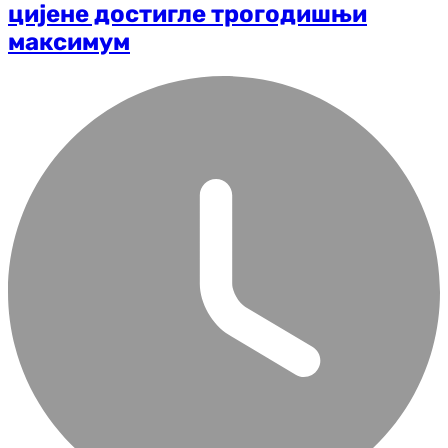
цијене достигле трогодишњи
максимум