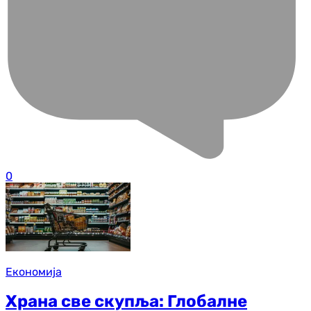
0
Економија
Храна све скупља: Глобалне