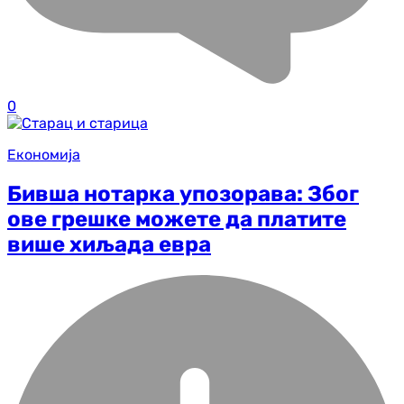
0
Економија
Бивша нотарка упозорава: Због
ове грешке можете да платите
више хиљада евра