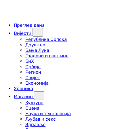
Преглед дана
Вијести
Република Српска
Друштво
Бања Лука
Градови и општине
БиХ
Србија
Регион
Свијет
Економија
Хроника
Магазин
Култура
Сцена
Наука и технологија
Љубав и секс
Здравље